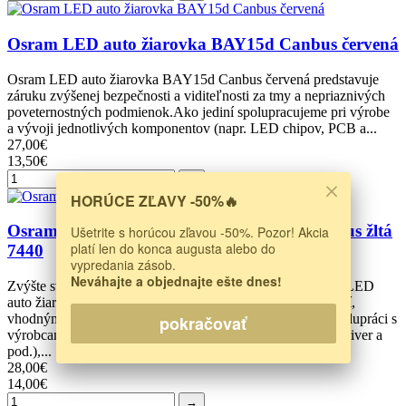
Osram LED auto žiarovka BAY15d Canbus červená
Osram LED auto žiarovka BAY15d Canbus červená predstavuje
záruku zvýšenej bezpečnosti a viditeľnosti za tmy a nepriaznivých
poveternostných podmienok.Ako jediní spolupracujeme pri výrobe
a vývoji jednotlivých komponentov (napr. LED chipov, PCB a...
27,00€
13,50€
→
HORÚCE ZĽAVY -50%🔥
Osram LED auto žiarovka T20-W21W Canbus žltá
Ušetrite s horúcou zľavou -50%. Pozor! Akcia
platí len do konca augusta alebo do
7440
vypredania zásob.
Neváhajte a objednajte ešte dnes!
Zvýšte svoju bezpečnosť a viditeľnosť na cestách s Osram LED
auto žiarovkou T20-W21W Canbus 7440 v žltom prevedení,
vhodnými do smerových svetiel.Autoledky Vám vďaka spolupráci s
pokračovať
výrobcami jednotlivých komponentov (LED chipy, PCB, driver a
pod.),...
28,00€
14,00€
→