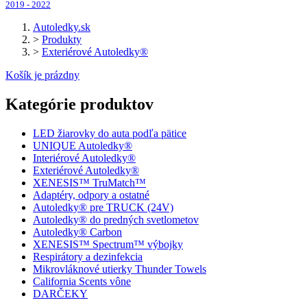
2019 - 2022
Autoledky.sk
>
Produkty
>
Exteriérové Autoledky®
Košík je prázdny
Kategórie produktov
LED žiarovky do auta podľa pätice
UNIQUE Autoledky®
Interiérové Autoledky®
Exteriérové Autoledky®
XENESIS™ TruMatch™
Adaptéry, odpory a ostatné
Autoledky® pre TRUCK (24V)
Autoledky® do predných svetlometov
Autoledky® Carbon
XENESIS™ Spectrum™ výbojky
Respirátory a dezinfekcia
Mikrovláknové utierky Thunder Towels
California Scents vône
DARČEKY