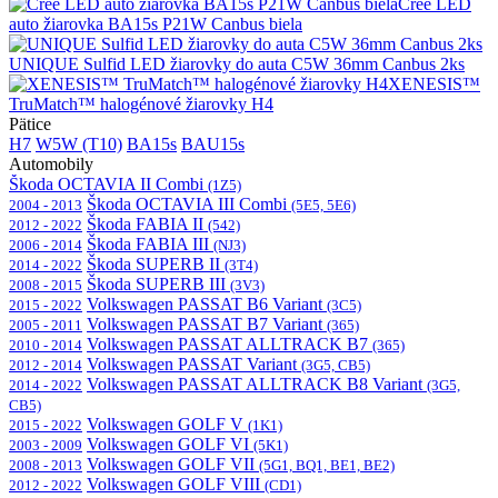
Cree LED
auto žiarovka BA15s P21W Canbus biela
UNIQUE Sulfid LED žiarovky do auta C5W 36mm Canbus 2ks
XENESIS™
TruMatch™ halogénové žiarovky H4
Pätice
H7
W5W (T10)
BA15s
BAU15s
Automobily
Škoda OCTAVIA II Combi
(1Z5)
Škoda OCTAVIA III Combi
2004 - 2013
(5E5, 5E6)
Škoda FABIA II
2012 - 2022
(542)
Škoda FABIA III
2006 - 2014
(NJ3)
Škoda SUPERB II
2014 - 2022
(3T4)
Škoda SUPERB III
2008 - 2015
(3V3)
Volkswagen PASSAT B6 Variant
2015 - 2022
(3C5)
Volkswagen PASSAT B7 Variant
2005 - 2011
(365)
Volkswagen PASSAT ALLTRACK B7
2010 - 2014
(365)
Volkswagen PASSAT Variant
2012 - 2014
(3G5, CB5)
Volkswagen PASSAT ALLTRACK B8 Variant
2014 - 2022
(3G5,
CB5)
Volkswagen GOLF V
2015 - 2022
(1K1)
Volkswagen GOLF VI
2003 - 2009
(5K1)
Volkswagen GOLF VII
2008 - 2013
(5G1, BQ1, BE1, BE2)
Volkswagen GOLF VIII
2012 - 2022
(CD1)