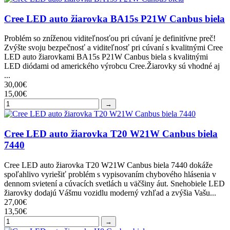
Cree LED auto žiarovka BA15s P21W Canbus biela
Problém so zníženou viditeľnosťou pri cúvaní je definitívne preč!
Zvýšte svoju bezpečnosť a viditeľnosť pri cúvaní s kvalitnými Cree
LED auto žiarovkami BA15s P21W Canbus biela s kvalitnými
LED diódami od amerického výrobcu Cree.Žiarovky sú vhodné aj
...
30,00€
15,00€
→
Cree LED auto žiarovka T20 W21W Canbus biela
7440
Cree LED auto žiarovka T20 W21W Canbus biela 7440 dokáže
spoľahlivo vyriešiť problém s vypisovaním chybového hlásenia v
dennom svietení a cúvacích svetlách u väčšiny áut. Snehobiele LED
žiarovky dodajú Vášmu vozidlu moderný vzhľad a zvýšia Vašu...
27,00€
13,50€
→