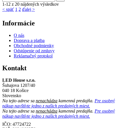
1-12 z 20 nájdených výsledkov
< späť
1
2
ďalej >
Informácie
O nás
Doprava a platba
Obchodné podmienky
Odstúpenie od zmluvy
Reklamačný protokol
Kontakt
LED House s.r.o.
Šuhajova 1207/40
040 18 Košice
Slovensko
Na tejto adrese sa
nenachádza
kamenná predajňa.
Pre osobný
nákup navštívte jedno z našich predajných miest.
Na tejto adrese sa
nenachádza
kamenná predajňa.
Pre osobný
nákup navštívte jedno z našich predajných miest.
IČO: 47724722