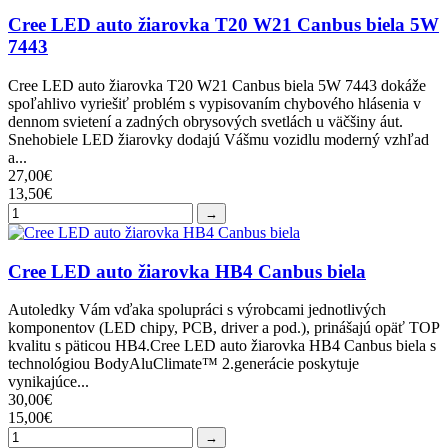
Cree LED auto žiarovka T20 W21 Canbus biela 5W
7443
Cree LED auto žiarovka T20 W21 Canbus biela 5W 7443 dokáže
spoľahlivo vyriešiť problém s vypisovaním chybového hlásenia v
dennom svietení a zadných obrysových svetlách u väčšiny áut.
Snehobiele LED žiarovky dodajú Vášmu vozidlu moderný vzhľad
a...
27,00€
13,50€
→
Cree LED auto žiarovka HB4 Canbus biela
Autoledky Vám vďaka spolupráci s výrobcami jednotlivých
komponentov (LED chipy, PCB, driver a pod.), prinášajú opäť TOP
kvalitu s päticou HB4.Cree LED auto žiarovka HB4 Canbus biela s
technológiou BodyAluClimate™ 2.generácie poskytuje
vynikajúce...
30,00€
15,00€
→