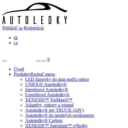
Prihlásiť sa
Registrácia
sk
cz
0
Úvod
Produkty
Rozbaľ menu
LED žiarovky do auta podľa pätice
UNIQUE Autoledky®
Interiérové Autoledky®
Exteriérové Autoledky®
XENESIS™ TruMatch™
Adaptéry, odpory a ostatné
Autoledky® pre TRUCK (24V)
Autoledky® do predných svetlometov
Autoledky® Carbon
XENESIS™ Spectrum™ výbojky