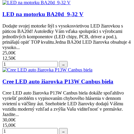
LED na motorku BA20d 9-32 V
Dodajte svojej motorke štýl s vysokosvietivou LED žiarovkou s
päticou BA20d! Autoledky Vám vďaka spolupráci s výrobcami
jednotlivých komponentov (LED chipy, PCB, driver a pod.),
prinášajú opäť TOP kvalitu.Jedna BA20d LED žiarovka obsahuje 4
vysoko...
25,00€
12,50€
→
Cree LED auto žiarovka P13W Canbus biela
Cree LED auto žiarovka P13W Canbus biela dokáže spoľahlivo
vyriešiť problém s vypisovaním chybového hlásenia v dennom
svietení u väčšiny áut. Snehobiele LED žiarovky dodajú Vášmu
vozidlu moderný vzhľad a zvýšia Vašu viditeľnosť v premávke.
Jazdite...
30,00€
15,00€
→