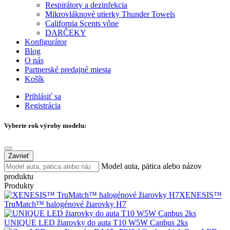
Respirátory a dezinfekcia
Mikrovláknové utierky Thunder Towels
California Scents vône
DARČEKY
Konfigurátor
Blog
O nás
Partnerské predajné miesta
Košík
Prihlásiť sa
Registrácia
Vyberte rok výroby modelu:
Zavrieť
Model auta, pätica alebo názov
produktu
Produkty
XENESIS™
TruMatch™ halogénové žiarovky H7
UNIQUE LED žiarovky do auta T10 W5W Canbus 2ks