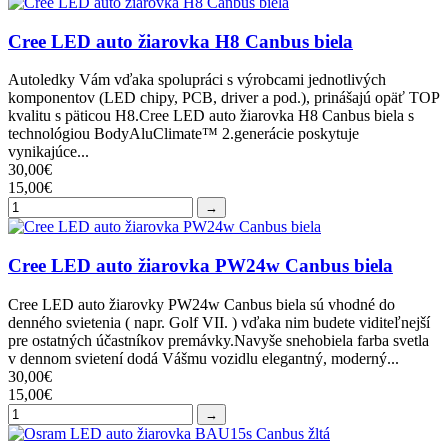
Cree LED auto žiarovka H8 Canbus biela
Autoledky Vám vďaka spolupráci s výrobcami jednotlivých
komponentov (LED chipy, PCB, driver a pod.), prinášajú opäť TOP
kvalitu s päticou H8.Cree LED auto žiarovka H8 Canbus biela s
technológiou BodyAluClimate™ 2.generácie poskytuje
vynikajúce...
30,00€
15,00€
→
Cree LED auto žiarovka PW24w Canbus biela
Cree LED auto žiarovky PW24w Canbus biela sú vhodné do
denného svietenia ( napr. Golf VII. ) vďaka nim budete viditeľnejší
pre ostatných účastníkov premávky.Navyše snehobiela farba svetla
v dennom svietení dodá Vášmu vozidlu elegantný, moderný...
30,00€
15,00€
→