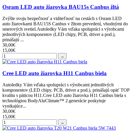
Osram LED auto žiarovka BAU15s Canbus žltá
Zvýšte svoju bezpečnosť a viditeľnosť na cestách s Osram LED
auto žiarovkami BAU15S Canbus v žltom prevedení, vhodnými do
smerových svetiel.Autoledky Vám vďaka spolupráci s výrobcami
jednotlivých komponentov (LED chipy, PCB, driver a pod.),
prinášajú ...
30,00€
15,00€
→
Cree LED auto žiarovka H11 Canbus biela
Autoledky Vám vďaka spolupráci s výrobcami jednotlivých
komponentov (LED chipy, PCB, driver a pod.), prinášajú opäť TOP
kvalitu s päticou H11.Cree LED auto žiarovka H11 Canbus biela s
technológiou BodyAluClimate™ 2.generácie poskytuje
vynikajúce...
30,00€
15,00€
→