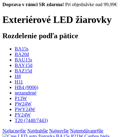
Doprava v rámci SR zdarma!
Pri objednávke nad 99,99€
Exteriérové LED žiarovky
Rozdelenie podľa pätice
BA15s
BA20d
BAU15s
BAY15d
BAZ15d
H8
H11
HB4 (9006)
nezaradené
P13W
PW24W
PWY24W
PY24W
T20 (7440/7443)
Najlacnejšie
Najdrahšie
Najnovšie
Najpredávanejšie