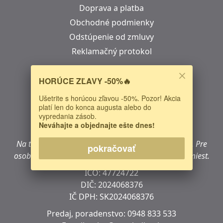
Doprava a platba
Obchodné podmienky
Odstúpenie od zmluvy
Reklamačný protokol
Kontakt
HORÚCE ZĽAVY -50%🔥
LED House s.r.o.
Ušetrite s horúcou zľavou -50%. Pozor! Akcia
platí len do konca augusta alebo do
Šuhajova 1207/40
vypredania zásob.
040 18 Košice
Neváhajte a objednajte ešte dnes!
Slovensko
Na tejto adrese sa
nenachádza
kamenná predajňa.
Pre
pokračovať
osobný nákup navštívte jedno z našich predajných miest.
IČO: 47724722
DIČ:
2024068376
IČ DPH:
SK2024068376
Predaj, poradenstvo:
0948 833 533