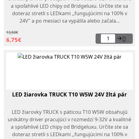
a spoľahlivé LED chipy od Bridgeluxu. Určite ste sa
doteraz stretli s LEDkami ,,fungujúcimi na 100% v
24V" a po mesiaci sa vypálila alebo začala...
13,50€
→
6,75€
LED žiarovka TRUCK T10 W5W 24V žltá pár
LED žiarovky TRUCK s päticou T10 W5W obsahujú
unikátny driver pracujúci v rozmedzí 9-32V a kvalitné
a spoľahlivé LED chipy od Bridgeluxu. Určite ste sa
doteraz stretli s LEDkami ,,fungujúcimi na 100% v