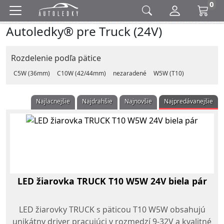
0
Autoledky® pre Truck (24V)
Rozdelenie podľa pätice
C5W (36mm)
C10W (42/44mm)
nezaradené
W5W (T10)
Najlacnejšie
Najdrahšie
Najnovšie
Najpredávanejšie
LED žiarovka TRUCK T10 W5W 24V biela pár
LED žiarovky TRUCK s päticou T10 W5W obsahujú
unikátny driver pracujúci v rozmedzí 9-32V a kvalitné