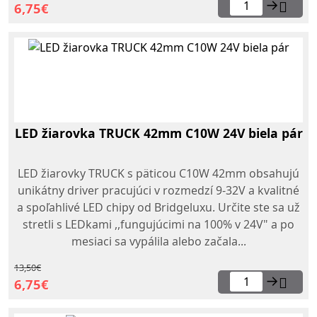
→
6,75€
LED žiarovka TRUCK 42mm C10W 24V biela pár
LED žiarovky TRUCK s päticou C10W 42mm obsahujú
unikátny driver pracujúci v rozmedzí 9-32V a kvalitné
a spoľahlivé LED chipy od Bridgeluxu. Určite ste sa už
stretli s LEDkami ,,fungujúcimi na 100% v 24V" a po
mesiaci sa vypálila alebo začala...
13,50€
→
6,75€