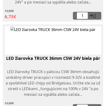
24V" a po mesiaci sa vypálila alebo začala...
13,50€
→
6,75€
LED žiarovka TRUCK 36mm C5W 24V biela pár
LED žiarovky TRUCK s päticou C5W 36mm obsahujú
unikátny driver pracujúci v rozmedzí 9-32V a kvalitné
a spoľahlivé LED chipy od Bridgeluxu. Určite ste sa už
stretli s LEDkami ,,fungujúcimi na 100% v 24V "a po
mesiaci sa vypálila alebo začala...
13,50€