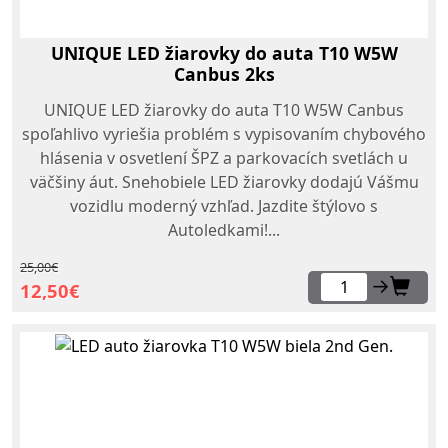
UNIQUE LED žiarovky do auta T10 W5W
Canbus 2ks
UNIQUE LED žiarovky do auta T10 W5W Canbus
spoľahlivo vyriešia problém s vypisovaním chybového
hlásenia v osvetlení ŠPZ a parkovacích svetlách u
väčšiny áut. Snehobiele LED žiarovky dodajú Vášmu
vozidlu moderný vzhľad. Jazdite štýlovo s
Autoledkami!...
25,00€
→
12,50€