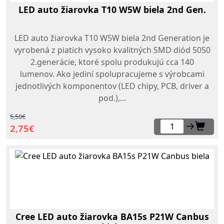
LED auto žiarovka T10 W5W biela 2nd Gen.
LED auto žiarovka T10 W5W biela 2nd Generation je
vyrobená z piatich vysoko kvalitných SMD diód 5050
2.generácie, ktoré spolu produkujú cca 140
lumenov. Ako jediní spolupracujeme s výrobcami
jednotlivých komponentov (LED chipy, PCB, driver a
pod.),...
5,50€
→
2,75€
Cree LED auto žiarovka BA15s P21W Canbus