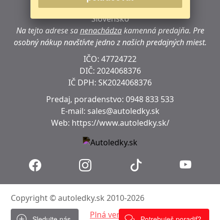
040 18 Košice
Slovensko
Na tejto adrese sa
nenachádza
kamenná predajňa.
Pre
osobný nákup navštívte jedno z našich predajných miest.
IČO: 47724722
DIČ:
2024068376
IČ DPH:
SK2024068376
Predaj, poradenstvo:
0948 833 533
E-mail:
sales@autoledky.sk
Web:
https://www.autoledky.sk/
Copyright © autoledky.sk 2010-2026
Plná verzia
Sledujte nás
Potrebuješ poradiť?