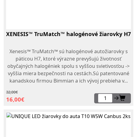
XENESIS™ TruMatch™ halogénové žiarovky H7
Xenesis™ TruMatch™ sú halogénové autožiarovky s
päticou H7, ktoré výrazne prevyšujú životnosť
obyčajných halogéniek spolu s vyššou svietivosťou ->
vyššia miera bezpečnosti na cestách.Sú patentované
kanadskou firmou Bimmian a ich vývoj prebieha v...
32,00€
→
16,00€