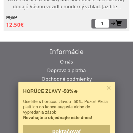
dodajú Vášmu vozidlu moderný vzhľad. Jazdite...
25,00€
→
12,50€
Informácie
O nás
Doprava a platba
Obchodné podmienky
Odstúpenie od zmluvy
HORÚCE ZĽAVY -50%🔥
Reklamačný protokol
Ušetrite s horúcou zľavou -50%. Pozor! Akcia
platí len do konca augusta alebo do
Kontakt
vypredania zásob.
Neváhajte a objednajte ešte dnes!
LED House s.r.o.
Šuhajova 1207/40
pokračovať