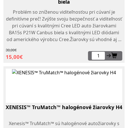
biela
Problém so zníženou viditeľnosťou pri cúvaní je
definitívne preč! Zvýšte svoju bezpečnosť a viditeľnosť
pri cúvaní s kvalitnými Cree LED auto žiarovkami
BA15s P21W Canbus biela s kvalitnými LED diódami
od amerického výrobcu Cree.Žiarovky sú vhodné aj ...
30,00€
→
15,00€
XENESIS™ TruMatch™ halogénové žiarovky H4
Xenesis™ TruMatch™ sú halogénové autožiarovky s