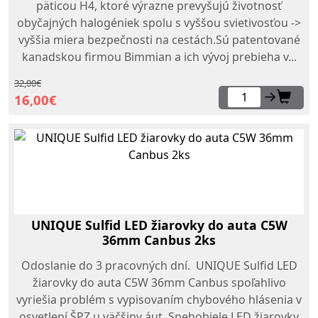
päticou H4, ktoré výrazne prevyšujú životnosť
obyčajných halogéniek spolu s vyššou svietivosťou ->
vyššia miera bezpečnosti na cestách.Sú patentované
kanadskou firmou Bimmian a ich vývoj prebieha v...
32,00€
→
16,00€
UNIQUE Sulfid LED žiarovky do auta C5W
36mm Canbus 2ks
Odoslanie do 3 pracovných dní. UNIQUE Sulfid LED
žiarovky do auta C5W 36mm Canbus spoľahlivo
vyriešia problém s vypisovaním chybového hlásenia v
osvetlení ŠPZ u väčšiny áut. Snehobiele LED žiarovky