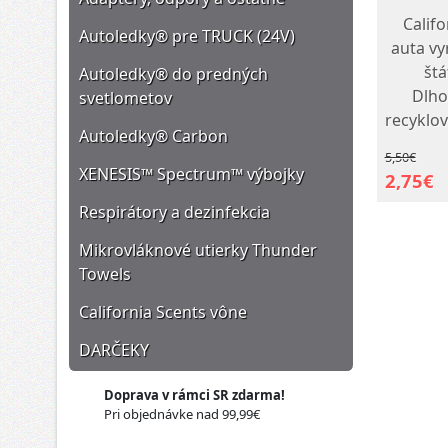
Califo
Autoledky® pre TRUCK (24V)
auta v
štá
Autoledky® do predných
Dlho
svetlometov
recyklov
Autoledky® Carbon
ktorá 
5,50€
ľanu na
XENESIS™ Spectrum™ výbojky
2,75€
par
Respirátory a dezinfekcia
Mikrovláknové utierky Thunder
Towels
California Scents vône
DARČEKY
Doprava v rámci SR zdarma!
Pri objednávke nad 99,99€