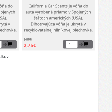
vôňa do
California Car Scents je vôňa do
pojených
auta vyrobená priamo v Spojených
SA).
štátoch amerických (USA).
rytá v
Dlhotrvajúca vôňa je ukrytá v
plechovke,
recyklovateľnej hliníkovej plechovke,
ovaného
ktorá obsahuje bloky lisovaného
5,50€
m. Tento
ľanu napusteného parfumom. Tento
→
→
2,75€
ý...
parfumovaný a prírodný...
edkov