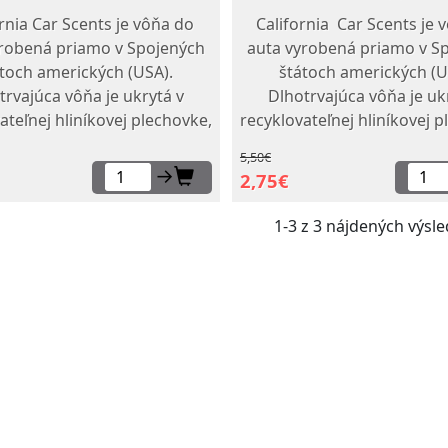
rnia Car Scents je vôňa do
California Car Scents je 
yrobená priamo v Spojených
auta vyrobená priamo v S
toch amerických (USA).
štátoch amerických (U
trvajúca vôňa je ukrytá v
Dlhotrvajúca vôňa je uk
ateľnej hliníkovej plechovke,
recyklovateľnej hliníkovej 
obsahuje bloky lisovaného
ktorá obsahuje bloky lis
5,50€
pusteného parfumom. Tento
ľanu napusteného parfumo
→
2,75€
fumovaný a prírodný...
parfumovaný a prírodn
1-3 z 3 nájdených výsl