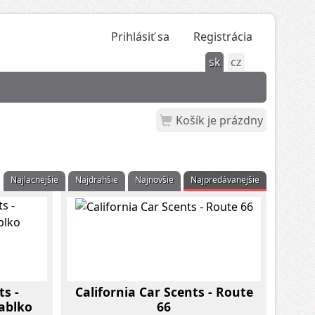
Prihlásiť sa
Registrácia
sk
cz
Košík je prázdny
Najlacnejšie
Najdrahšie
Najnovšie
Najpredávanejšie
ts -
California Car Scents - Route
ablko
66