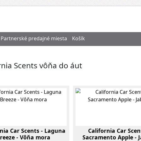
Partnerské predajné miesta
Košík
rnia Scents vôňa do áut
rnia Car Scents - Laguna
California Car Scen
reeze - Vôňa mora
Sacramento Apple - J