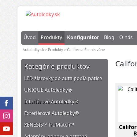
Úvod
Produkty
Konfigurátor
Blog
O nás
Autoledky.sk
>
Produkty
>
California Scents vône
Califo
Kategórie produktov
LED žiarovky do auta podľa pätice
UNIQUE Autoledky®
Interiérové Autoledky®
Exteriérové Autoledky®
XENESIS™ TruMatch™
Califo
B
Adaptéry, odpory a ostatné