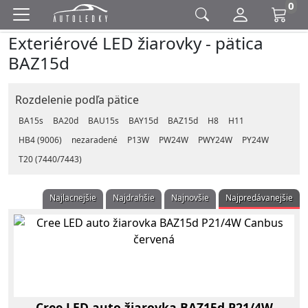
0
Exteriérové LED žiarovky - pätica
BAZ15d
Rozdelenie podľa pätice
BA15s
BA20d
BAU15s
BAY15d
BAZ15d
H8
H11
HB4 (9006)
nezaradené
P13W
PW24W
PWY24W
PY24W
T20 (7440/7443)
Najlacnejšie
Najdrahšie
Najnovšie
Najpredávanejšie
Cree LED auto žiarovka BAZ15d P21/4W