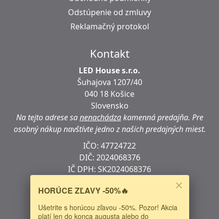
Odstúpenie od zmluvy
Reklamačný protokol
Kontakt
LED House s.r.o.
Šuhajova 1207/40
040 18 Košice
Slovensko
Na tejto adrese sa
nenachádza
kamenná predajňa.
Pre
osobný nákup navštívte jedno z našich predajných miest.
IČO: 47724722
DIČ:
2024068376
IČ DPH:
SK2024068376
Predaj, poradenstvo:
0948 833 533
HORÚCE ZĽAVY -50%🔥
E-mail:
sales@autoledky.sk
Ušetrite s horúcou zľavou -50%. Pozor! Akcia
Web:
https://www.autoledky.sk/
platí len do konca augusta alebo do