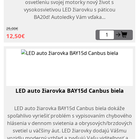
osvetleniu svojej motorky nový život s
vysokosvietivou LED žiarovku s päticou
BA20d! Autoledky Vám vďaka...
25,00€
→
12,50€
LED auto žiarovka BAY15d Canbus biela
LED auto žiarovka BAY15d Canbus biela dokáže
spoľahlivo vyriešiť problém s vypisovaním chybového
hlásenia v dennom svietenia a obrysových/brzdových
svetiel u väčšiny áut. LED žiarovky dodajú Vášmu
vozidlu moderný vzhľad a zvyšujú Vašu viditeľnosť a...