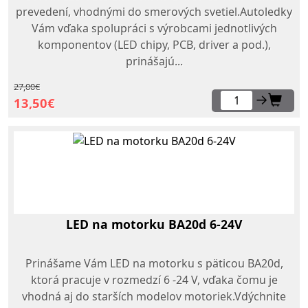
prevedení, vhodnými do smerových svetiel.Autoledky
Vám vďaka spolupráci s výrobcami jednotlivých
komponentov (LED chipy, PCB, driver a pod.),
prinášajú...
27,00€
→
13,50€
LED na motorku BA20d 6-24V
Prinášame Vám LED na motorku s päticou BA20d,
ktorá pracuje v rozmedzí 6 -24 V, vďaka čomu je
vhodná aj do starších modelov motoriek.Vdýchnite