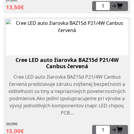
27,00€
→
13,50€
Cree LED auto žiarovka BAZ15d P21/4W
Canbus červená
Cree LED auto žiarovka BAZ15d P21/4W Canbus
červená predstavuje záruku zvýšenej bezpečnosti a
viditeľnosti za tmy a nepriaznivých poveternostných
podmienok.Ako jediní spolupracujeme pri výrobe a
vývoji jednotlivých komponentov (napr. LED chipov,
PCB...
30,00€
→
15,00€