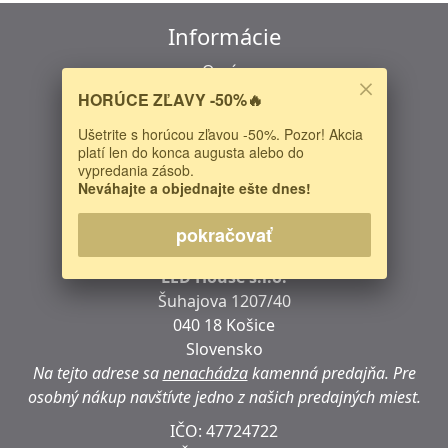
Informácie
O nás
HORÚCE ZĽAVY -50%🔥
Doprava a platba
Obchodné podmienky
Ušetrite s horúcou zľavou -50%. Pozor! Akcia
platí len do konca augusta alebo do
Odstúpenie od zmluvy
vypredania zásob.
Reklamačný protokol
Neváhajte a objednajte ešte dnes!
pokračovať
Kontakt
LED House s.r.o.
Šuhajova 1207/40
040 18 Košice
Slovensko
Na tejto adrese sa
nenachádza
kamenná predajňa.
Pre
osobný nákup navštívte jedno z našich predajných miest.
IČO: 47724722