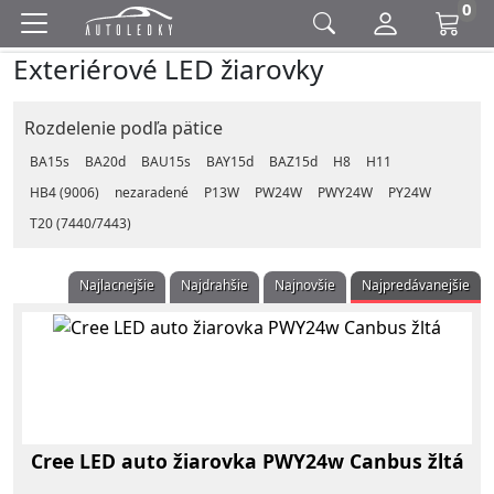
0
Exteriérové LED žiarovky
Rozdelenie podľa pätice
BA15s
BA20d
BAU15s
BAY15d
BAZ15d
H8
H11
HB4 (9006)
nezaradené
P13W
PW24W
PWY24W
PY24W
T20 (7440/7443)
Najlacnejšie
Najdrahšie
Najnovšie
Najpredávanejšie
Cree LED auto žiarovka PWY24w Canbus žltá