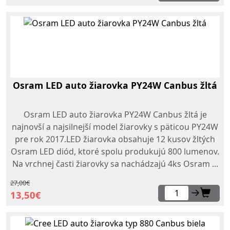
Osram LED auto žiarovka PY24W Canbus žltá
Osram LED auto žiarovka PY24W Canbus žltá je
najnovší a najsilnejší model žiarovky s päticou PY24W
pre rok 2017.LED žiarovka obsahuje 12 kusov žltých
Osram LED diód, ktoré spolu produkujú 800 lumenov.
Na vrchnej časti žiarovky sa nachádzajú 4ks Osram ...
27,00€
→
13,50€