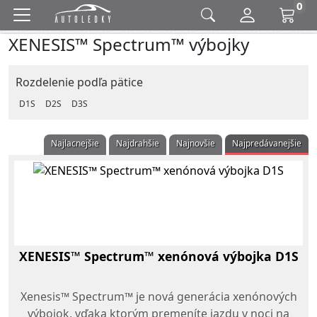
0
XENESIS™ Spectrum™ výbojky
Rozdelenie podľa pätice
D1S
D2S
D3S
Najlacnejšie
Najdrahšie
Najnovšie
Najpredávanejšie
XENESIS™ Spectrum™ xenónová výbojka D1S
Xenesis™ Spectrum™ je nová generácia xenónových
výbojok, vďaka ktorým premeníte jazdu v noci na