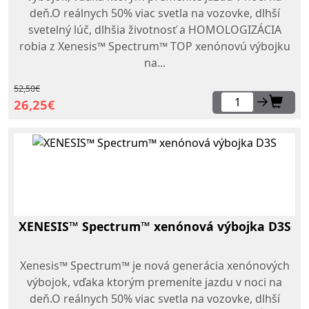
deň.O reálnych 50% viac svetla na vozovke, dlhší
svetelný lúč, dlhšia životnosť a HOMOLOGIZÁCIA
robia z Xenesis™ Spectrum™ TOP xenónovú výbojku
na...
52,50€
→
26,25€
XENESIS™ Spectrum™ xenónová výbojka D3S
Xenesis™ Spectrum™ je nová generácia xenónových
výbojok, vďaka ktorým premeníte jazdu v noci na
deň.O reálnych 50% viac svetla na vozovke, dlhší