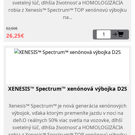
svetelný lúč, dlhšia životnosť a HOMOLOGIZÁCIA
robia z Xenesis™ Spectrum™ TOP xenónovú výbojku
na...
52,50€
→
26,25€
XENESIS™ Spectrum™ xenónová výbojka D2S
Xenesis™ Spectrum™ je nová generácia xenónových
výbojok, vďaka ktorým premeníte jazdu v noci na
deň.O reálnych 50% viac svetla na vozovke, dlhší
svetelný lúč, dlhšia životnosť a HOMOLOGIZÁCIA
robia z Xenesis™ Spectrum™ TOP xenónovú výbojku