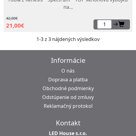
na...
42,00€
→
21,00€
1-3 z 3 nájdených výsledkov
Informácie
O nás
Doprava a platba
Obchodné podmienky
Odstúpenie od zmluvy
Reklamačný protokol
Kontakt
LED House s.r.o.