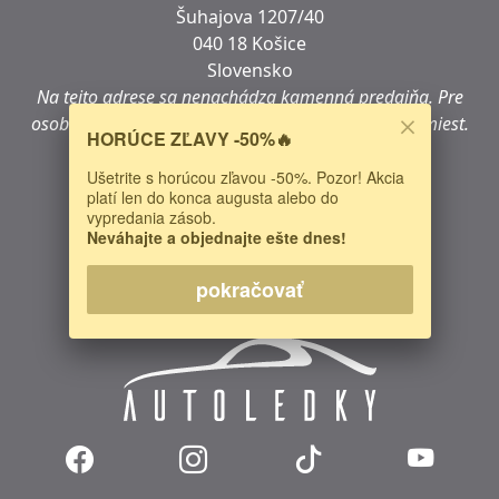
Šuhajova 1207/40
040 18 Košice
Slovensko
Na tejto adrese sa
nenachádza
kamenná predajňa.
Pre
osobný nákup navštívte jedno z našich predajných miest.
HORÚCE ZĽAVY -50%🔥
IČO: 47724722
Ušetrite s horúcou zľavou -50%. Pozor! Akcia
DIČ:
2024068376
platí len do konca augusta alebo do
IČ DPH:
SK2024068376
vypredania zásob.
Neváhajte a objednajte ešte dnes!
Predaj, poradenstvo:
0948 833 533
E-mail:
sales@autoledky.sk
pokračovať
Web:
https://www.autoledky.sk/