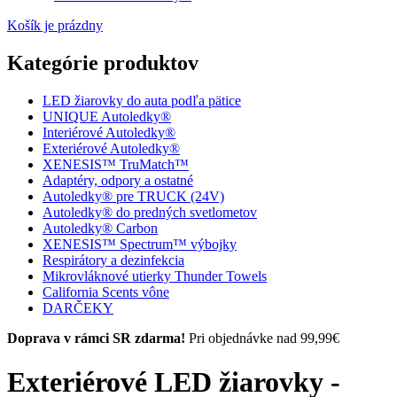
Košík je prázdny
Kategórie produktov
LED žiarovky do auta podľa pätice
UNIQUE Autoledky®
Interiérové Autoledky®
Exteriérové Autoledky®
XENESIS™ TruMatch™
Adaptéry, odpory a ostatné
Autoledky® pre TRUCK (24V)
Autoledky® do predných svetlometov
Autoledky® Carbon
XENESIS™ Spectrum™ výbojky
Respirátory a dezinfekcia
Mikrovláknové utierky Thunder Towels
California Scents vône
DARČEKY
Doprava v rámci SR zdarma!
Pri objednávke nad 99,99€
Exteriérové LED žiarovky -