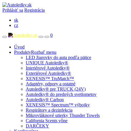
Prihlásiť sa
Registrácia
sk
cz
0
Úvod
Produkty
Rozbaľ menu
LED žiarovky do auta podľa pätice
UNIQUE Autoledky®
Interiérové Autoledky®
Exteriérové Autoledky®
XENESIS™ TruMatch™
Adaptéry, odpory a ostatné
Autoledky® pre TRUCK (24V)
Autoledky® do predných svetlometov
Autoledky® Carbon
XENESIS™ Spectrum™ výbojky
Respirátory a dezinfekcia
Mikrovláknové utierky Thunder Towels
California Scents vône
DARČEKY