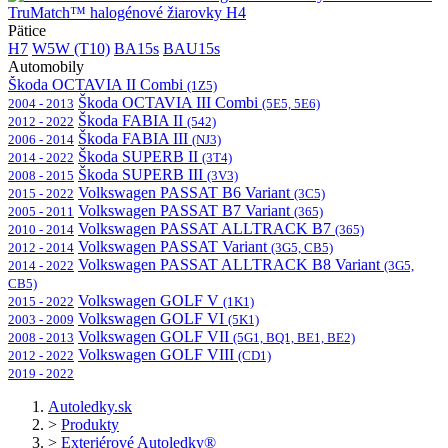
TruMatch™ halogénové žiarovky H4
Pätice
H7
W5W (T10)
BA15s
BAU15s
Automobily
Škoda OCTAVIA II Combi
(1Z5)
Škoda OCTAVIA III Combi
2004 - 2013
(5E5, 5E6)
Škoda FABIA II
2012 - 2022
(542)
Škoda FABIA III
2006 - 2014
(NJ3)
Škoda SUPERB II
2014 - 2022
(3T4)
Škoda SUPERB III
2008 - 2015
(3V3)
Volkswagen PASSAT B6 Variant
2015 - 2022
(3C5)
Volkswagen PASSAT B7 Variant
2005 - 2011
(365)
Volkswagen PASSAT ALLTRACK B7
2010 - 2014
(365)
Volkswagen PASSAT Variant
2012 - 2014
(3G5, CB5)
Volkswagen PASSAT ALLTRACK B8 Variant
2014 - 2022
(3G5,
CB5)
Volkswagen GOLF V
2015 - 2022
(1K1)
Volkswagen GOLF VI
2003 - 2009
(5K1)
Volkswagen GOLF VII
2008 - 2013
(5G1, BQ1, BE1, BE2)
Volkswagen GOLF VIII
2012 - 2022
(CD1)
2019 - 2022
Autoledky.sk
>
Produkty
>
Exteriérové Autoledky®