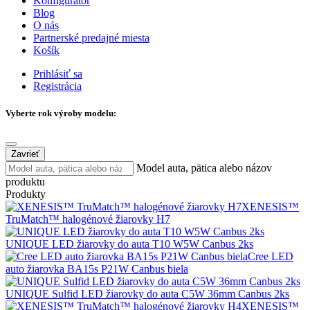
Konfigurátor
Blog
O nás
Partnerské predajné miesta
Košík
Prihlásiť sa
Registrácia
Vyberte rok výroby modelu:
Zavrieť
Model auta, pätica alebo názov
produktu
Produkty
XENESIS™
TruMatch™ halogénové žiarovky H7
UNIQUE LED žiarovky do auta T10 W5W Canbus 2ks
Cree LED
auto žiarovka BA15s P21W Canbus biela
UNIQUE Sulfid LED žiarovky do auta C5W 36mm Canbus 2ks
XENESIS™