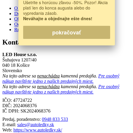
Ušetrite s horúcou zľavou -50%. Pozor! Akcia
platí len do konca augusta alebo do
O nás
vypredania zásob.
Doprava a platba
Neváhajte a objednajte ešte dnes!
Obchodné podmienky
Odstúpenie od zmluvy
Reklamačný protokol
pokračovať
Kontakt
LED House s.r.o.
Šuhajova 1207/40
040 18 Košice
Slovensko
Na tejto adrese sa
nenachádza
kamenná predajňa.
Pre osobný
nákup navštívte jedno z našich predajných miest.
Na tejto adrese sa
nenachádza
kamenná predajňa.
Pre osobný
nákup navštívte jedno z našich predajných miest.
IČO: 47724722
DIČ:
2024068376
IČ DPH:
SK2024068376
Predaj, poradenstvo:
0948 833 533
E-mail:
sales@autoledky.sk
Web:
https://www.autoledky.sk/