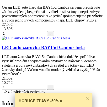
Osram LED auto žiarovka BAY15d Canbus červená predstavuje
záruku zvýšenej bezpečnosti a viditeľnosti za tmy a nepriaznivých
poveternostných podmienok.Ako jediní spolupracujeme pri výrobe
a vývoji jednotlivých komponentov (napr. LED chipov, PCB a...
27,00€
13,50€
→
LED auto žiarovka BAY15d Canbus biela
LED auto žiarovka BAY15d Canbus biela dokáže spoľahlivo
vyriešiť problém s vypisovaním chybového hlásenia v dennom
svietenia a obrysových/brzdových svetiel u väčšiny áut. LED
žiarovky dodajú Vášmu vozidlu moderný vzhľad a zvyšujú Vašu
viditeľnosť a...
21,50€
10,75€
→
1-2 z 2 nájdených výsledkov
HORÚCE ZĽAVY -50%🔥
Informácie