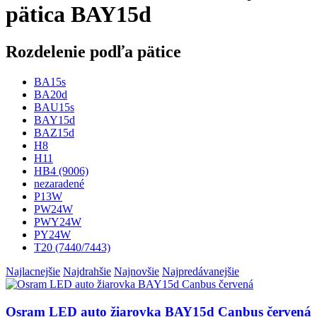
pätica BAY15d
Rozdelenie podľa pätice
BA15s
BA20d
BAU15s
BAY15d
BAZ15d
H8
H11
HB4 (9006)
nezaradené
P13W
PW24W
PWY24W
PY24W
T20 (7440/7443)
Najlacnejšie
Najdrahšie
Najnovšie
Najpredávanejšie
Osram LED auto žiarovka BAY15d Canbus červená