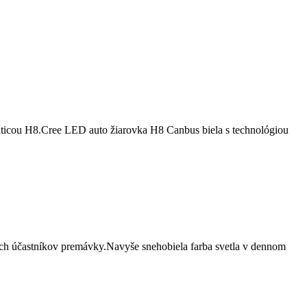
äticou H8.Cree LED auto žiarovka H8 Canbus biela s technológiou
ých účastníkov premávky.Navyše snehobiela farba svetla v dennom