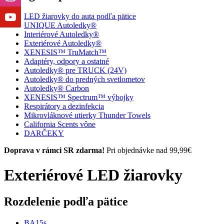
LED žiarovky do auta podľa pätice
UNIQUE Autoledky®
Interiérové Autoledky®
Exteriérové Autoledky®
XENESIS™ TruMatch™
Adaptéry, odpory a ostatné
Autoledky® pre TRUCK (24V)
Autoledky® do predných svetlometov
Autoledky® Carbon
XENESIS™ Spectrum™ výbojky
Respirátory a dezinfekcia
Mikrovláknové utierky Thunder Towels
California Scents vône
DARČEKY
Doprava v rámci SR zdarma!
Pri objednávke nad 99,99€
Exteriérové LED žiarovky
Rozdelenie podľa pätice
BA15s