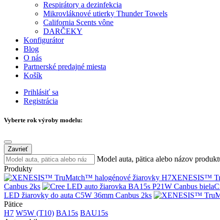
Respirátory a dezinfekcia
Mikrovláknové utierky Thunder Towels
California Scents vône
DARČEKY
Konfigurátor
Blog
O nás
Partnerské predajné miesta
Košík
Prihlásiť sa
Registrácia
Vyberte rok výroby modelu:
Zavrieť
Model auta, pätica alebo názov produkt
Produkty
XENESIS™ Tru
Canbus 2ks
C
LED žiarovky do auta C5W 36mm Canbus 2ks
Pätice
H7
W5W (T10)
BA15s
BAU15s