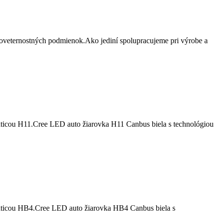
oveternostných podmienok.Ako jediní spolupracujeme pri výrobe a
äticou H11.Cree LED auto žiarovka H11 Canbus biela s technológiou
päticou HB4.Cree LED auto žiarovka HB4 Canbus biela s