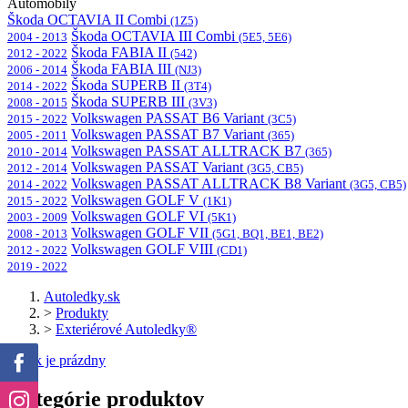
Automobily
Škoda OCTAVIA II Combi
(1Z5)
Škoda OCTAVIA III Combi
2004 - 2013
(5E5, 5E6)
Škoda FABIA II
2012 - 2022
(542)
Škoda FABIA III
2006 - 2014
(NJ3)
Škoda SUPERB II
2014 - 2022
(3T4)
Škoda SUPERB III
2008 - 2015
(3V3)
Volkswagen PASSAT B6 Variant
2015 - 2022
(3C5)
Volkswagen PASSAT B7 Variant
2005 - 2011
(365)
Volkswagen PASSAT ALLTRACK B7
2010 - 2014
(365)
Volkswagen PASSAT Variant
2012 - 2014
(3G5, CB5)
Volkswagen PASSAT ALLTRACK B8 Variant
2014 - 2022
(3G5, CB5)
Volkswagen GOLF V
2015 - 2022
(1K1)
Volkswagen GOLF VI
2003 - 2009
(5K1)
Volkswagen GOLF VII
2008 - 2013
(5G1, BQ1, BE1, BE2)
Volkswagen GOLF VIII
2012 - 2022
(CD1)
2019 - 2022
Autoledky.sk
>
Produkty
>
Exteriérové Autoledky®
Košík je prázdny
Kategórie produktov