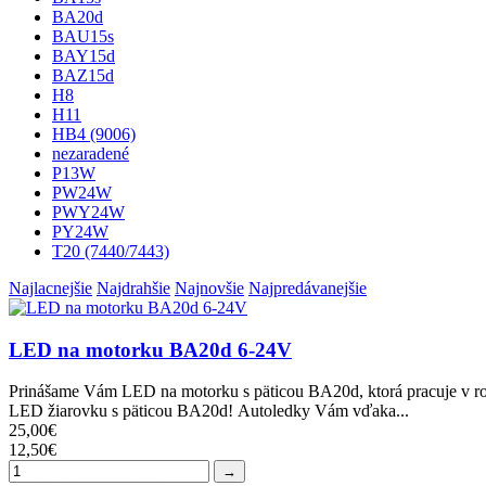
BA20d
BAU15s
BAY15d
BAZ15d
H8
H11
HB4 (9006)
nezaradené
P13W
PW24W
PWY24W
PY24W
T20 (7440/7443)
Najlacnejšie
Najdrahšie
Najnovšie
Najpredávanejšie
LED na motorku BA20d 6-24V
Prinášame Vám LED na motorku s päticou BA20d, ktorá pracuje v roz
LED žiarovku s päticou BA20d! Autoledky Vám vďaka...
25,00€
12,50€
→