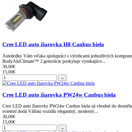
Cree LED auto žiarovka H8 Canbus biela
Autoledky Vám vďaka spolupráci s výrobcami jednotlivých komponent
BodyAluClimate™ 2.generácie poskytuje vynikajúce...
30,00€
15,00€
→
Cree LED auto žiarovka PW24w Canbus biela
Cree LED auto žiarovky PW24w Canbus biela sú vhodné do denného svi
svietení dodá Vášmu vozidlu elegantný, moderný...
30,00€
15,00€
→