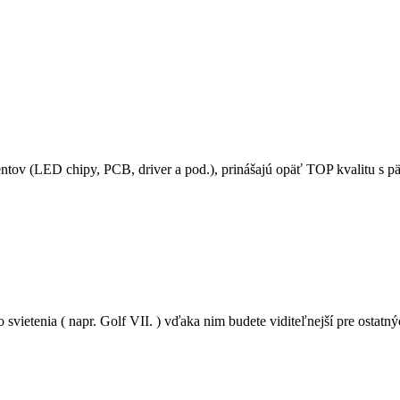
ov (LED chipy, PCB, driver a pod.), prinášajú opäť TOP kvalitu s p
etenia ( napr. Golf VII. ) vďaka nim budete viditeľnejší pre ostatn