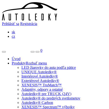
Prihlásiť sa
Registrácia
sk
cz
0
Úvod
Produkty
Rozbaľ menu
LED žiarovky do auta podľa pätice
UNIQUE Autoledky®
Interiérové Autoledky®
Exteriérové Autoledky®
XENESIS™ TruMatch™
Adaptéry, odpory a ostatné
Autoledky® pre TRUCK (24V)
Autoledky® do predných svetlometov
Autoledky® Carbon
XENESIS™ Spectrum™ výbojky