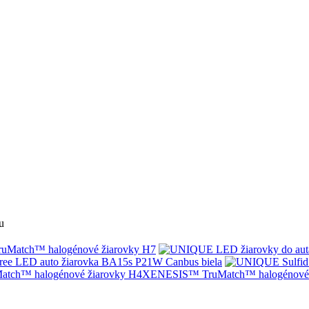
u
Match™ halogénové žiarovky H7
ree LED auto žiarovka BA15s P21W Canbus biela
XENESIS™ TruMatch™ halogénové 