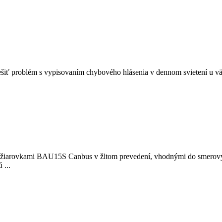
šiť problém s vypisovaním chybového hlásenia v dennom svietení u v
to žiarovkami BAU15S Canbus v žltom prevedení, vhodnými do smerový
 ...