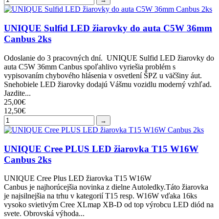
UNIQUE Sulfid LED žiarovky do auta C5W 36mm
Canbus 2ks
Odoslanie do 3 pracovných dní. UNIQUE Sulfid LED žiarovky do
auta C5W 36mm Canbus spoľahlivo vyriešia problém s
vypisovaním chybového hlásenia v osvetlení ŠPZ u väčšiny áut.
Snehobiele LED žiarovky dodajú Vášmu vozidlu moderný vzhľad.
Jazdite...
25,00€
12,50€
→
UNIQUE Cree PLUS LED žiarovka T15 W16W
Canbus 2ks
UNIQUE Cree Plus LED žiarovka T15 W16W
Canbus je najhorúcejšia novinka z dielne Autoledky.Táto žiarovka
je najsilnejšia na trhu v kategorií T15 resp. W16W vďaka 16ks
vysoko svietivým Cree XLmap XB-D od top výrobcu LED diód na
svete. Obrovská výhoda...