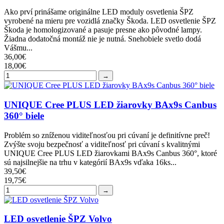
Ako prví prinášame originálne LED moduly osvetlenia ŠPZ
vyrobené na mieru pre vozidlá značky Škoda. LED osvetlenie ŠPZ
Škoda je homologizované a pasuje presne ako pôvodné lampy.
Žiadna dodatočná montáž nie je nutná. Snehobiele svetlo dodá
Vášmu...
36,00€
18,00€
→
UNIQUE Cree PLUS LED žiarovky BAx9s Canbus
360° biele
Problém so zníženou viditeľnosťou pri cúvaní je definitívne preč!
Zvýšte svoju bezpečnosť a viditeľnosť pri cúvaní s kvalitnými
UNIQUE Cree PLUS LED žiarovkami BAx9s Canbus 360°, ktoré
sú najsilnejšie na trhu v kategórií BAx9s vďaka 16ks...
39,50€
19,75€
→
LED osvetlenie ŠPZ Volvo