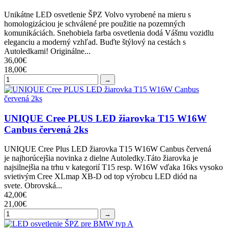
Unikátne LED osvetlenie ŠPZ Volvo vyrobené na mieru s
homologizáciou je schválené pre použitie na pozemných
komunikáciách. Snehobiela farba osvetlenia dodá Vášmu vozidlu
eleganciu a moderný vzhľad. Buďte štýlový na cestách s
Autoledkami! Originálne...
36,00€
18,00€
→
UNIQUE Cree PLUS LED žiarovka T15 W16W
Canbus červená 2ks
UNIQUE Cree Plus LED žiarovka T15 W16W Canbus červená
je najhorúcejšia novinka z dielne Autoledky.Táto žiarovka je
najsilnejšia na trhu v kategorií T15 resp. W16W vďaka 16ks vysoko
svietivým Cree XLmap XB-D od top výrobcu LED diód na
svete. Obrovská...
42,00€
21,00€
→