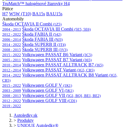
TruMatch™ halogénové žiarovky H4
Pätice
H7
W5W (T10)
BA15s
BAU15s
Automobily
Škoda OCTAVIA II Combi
(1Z5)
Škoda OCTAVIA III Combi
2004 - 2013
(5E5, 5E6)
Škoda FABIA II
2012 - 2022
(542)
Škoda FABIA III
2006 - 2014
(NJ3)
Škoda SUPERB II
2014 - 2022
(3T4)
Škoda SUPERB III
2008 - 2015
(3V3)
Volkswagen PASSAT B6 Variant
2015 - 2022
(3C5)
Volkswagen PASSAT B7 Variant
2005 - 2011
(365)
Volkswagen PASSAT ALLTRACK B7
2010 - 2014
(365)
Volkswagen PASSAT Variant
2012 - 2014
(3G5, CB5)
Volkswagen PASSAT ALLTRACK B8 Variant
2014 - 2022
(3G5,
CB5)
Volkswagen GOLF V
2015 - 2022
(1K1)
Volkswagen GOLF VI
2003 - 2009
(5K1)
Volkswagen GOLF VII
2008 - 2013
(5G1, BQ1, BE1, BE2)
Volkswagen GOLF VIII
2012 - 2022
(CD1)
2019 - 2022
Autoledky.sk
>
Produkty
>
UNIQUE Autoledky®