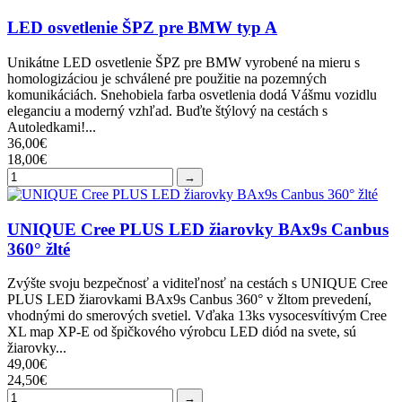
LED osvetlenie ŠPZ pre BMW typ A
Unikátne LED osvetlenie ŠPZ pre BMW vyrobené na mieru s
homologizáciou je schválené pre použitie na pozemných
komunikáciách. Snehobiela farba osvetlenia dodá Vášmu vozidlu
eleganciu a moderný vzhľad. Buďte štýlový na cestách s
Autoledkami!...
36,00€
18,00€
→
UNIQUE Cree PLUS LED žiarovky BAx9s Canbus
360° žlté
Zvýšte svoju bezpečnosť a viditeľnosť na cestách s UNIQUE Cree
PLUS LED žiarovkami BAx9s Canbus 360° v žltom prevedení,
vhodnými do smerových svetiel. Vďaka 13ks vysocesvítivým Cree
XL map XP-E od špičkového výrobcu LED diód na svete, sú
žiarovky...
49,00€
24,50€
→