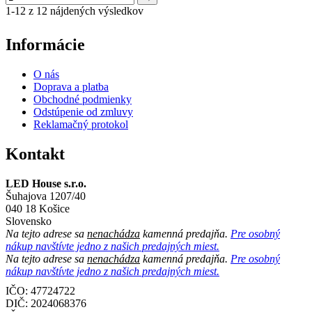
1-12 z 12 nájdených výsledkov
Informácie
O nás
Doprava a platba
Obchodné podmienky
Odstúpenie od zmluvy
Reklamačný protokol
Kontakt
LED House s.r.o.
Šuhajova 1207/40
040 18 Košice
Slovensko
Na tejto adrese sa
nenachádza
kamenná predajňa.
Pre osobný
nákup navštívte jedno z našich predajných miest.
Na tejto adrese sa
nenachádza
kamenná predajňa.
Pre osobný
nákup navštívte jedno z našich predajných miest.
IČO: 47724722
DIČ:
2024068376