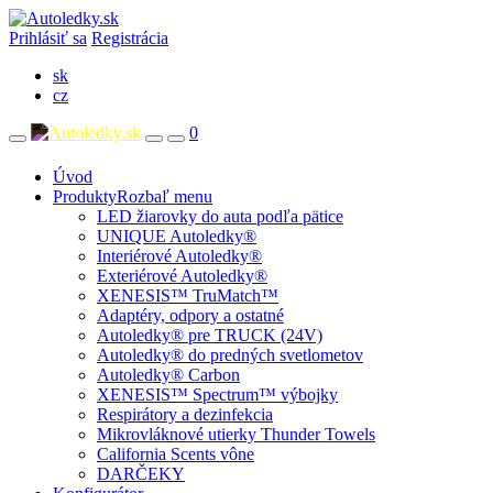
Prihlásiť sa
Registrácia
sk
cz
0
Úvod
Produkty
Rozbaľ menu
LED žiarovky do auta podľa pätice
UNIQUE Autoledky®
Interiérové Autoledky®
Exteriérové Autoledky®
XENESIS™ TruMatch™
Adaptéry, odpory a ostatné
Autoledky® pre TRUCK (24V)
Autoledky® do predných svetlometov
Autoledky® Carbon
XENESIS™ Spectrum™ výbojky
Respirátory a dezinfekcia
Mikrovláknové utierky Thunder Towels
California Scents vône
DARČEKY