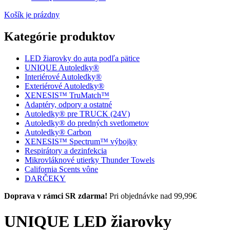
Košík je prázdny
Kategórie produktov
LED žiarovky do auta podľa pätice
UNIQUE Autoledky®
Interiérové Autoledky®
Exteriérové Autoledky®
XENESIS™ TruMatch™
Adaptéry, odpory a ostatné
Autoledky® pre TRUCK (24V)
Autoledky® do predných svetlometov
Autoledky® Carbon
XENESIS™ Spectrum™ výbojky
Respirátory a dezinfekcia
Mikrovláknové utierky Thunder Towels
California Scents vône
DARČEKY
Doprava v rámci SR zdarma!
Pri objednávke nad 99,99€
UNIQUE LED žiarovky