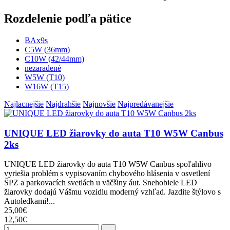
Rozdelenie podľa pätice
BAx9s
C5W (36mm)
C10W (42/44mm)
nezaradené
W5W (T10)
W16W (T15)
Najlacnejšie
Najdrahšie
Najnovšie
Najpredávanejšie
UNIQUE LED žiarovky do auta T10 W5W Canbus
2ks
UNIQUE LED žiarovky do auta T10 W5W Canbus spoľahlivo
vyriešia problém s vypisovaním chybového hlásenia v osvetlení
ŠPZ a parkovacích svetlách u väčšiny áut. Snehobiele LED
žiarovky dodajú Vášmu vozidlu moderný vzhľad. Jazdite štýlovo s
Autoledkami!...
25,00€
12,50€
→