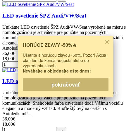
LED osvetlenie ŠPZ Audi/VW/Seat
Unikátne LED osvetlenie ŠPZ Audi/VW/Seat vyrobené na mieru s
homologizáciou je schválené pre použitie na pozemných
komunikáciách. Snehobiela farba osvetlenia dodá Vášmu vozidlu
eleganciu a moderný vzhľad. Buďte štýlový na cestách s
HORÚCE ZĽAVY -50%🔥
Autoledkami!Cena...
36,00€
Ušetrite s horúcou zľavou -50%. Pozor! Akcia
18,00€
platí len do konca augusta alebo do
→
vypredania zásob.
Neváhajte a objednajte ešte dnes!
LED osvetlenie ŠPZ pre BMW typ B
pokračovať
Unikátne LED osvetlenie ŠPZ pre BMW vyrobené na mieru s
homologizáciou je schválené pre použitie na pozemných
komunikáciách. Snehobiela farba osvetlenia dodá Vášmu vozidlu
eleganciu a moderný vzhľad. Buďte štýlový na cestách s
Autoledkami!...
36,00€
18,00€
→