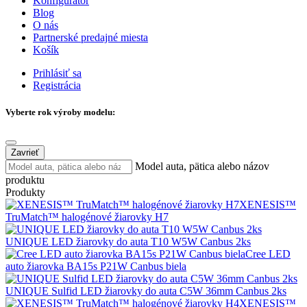
Konfigurátor
Blog
O nás
Partnerské predajné miesta
Košík
Prihlásiť sa
Registrácia
Vyberte rok výroby modelu:
Zavrieť
Model auta, pätica alebo názov
produktu
Produkty
XENESIS™
TruMatch™ halogénové žiarovky H7
UNIQUE LED žiarovky do auta T10 W5W Canbus 2ks
Cree LED
auto žiarovka BA15s P21W Canbus biela
UNIQUE Sulfid LED žiarovky do auta C5W 36mm Canbus 2ks
XENESIS™