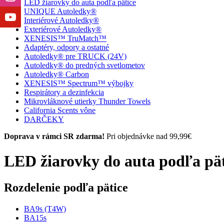
LED žiarovky do auta podľa pätice
UNIQUE Autoledky®
Interiérové Autoledky®
Exteriérové Autoledky®
XENESIS™ TruMatch™
Adaptéry, odpory a ostatné
Autoledky® pre TRUCK (24V)
Autoledky® do predných svetlometov
Autoledky® Carbon
XENESIS™ Spectrum™ výbojky
Respirátory a dezinfekcia
Mikrovláknové utierky Thunder Towels
California Scents vône
DARČEKY
Doprava v rámci SR zdarma!
Pri objednávke nad 99,99€
LED žiarovky do auta podľa pät
Rozdelenie podľa pätice
BA9s (T4W)
BA15s