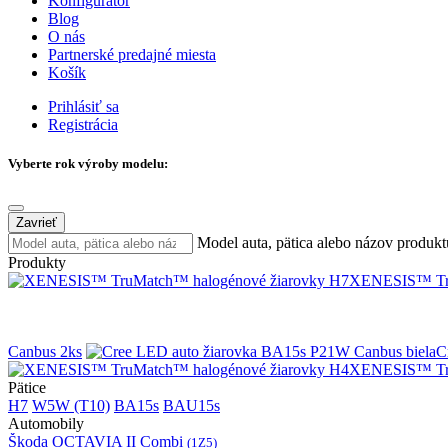
Konfigurátor
Blog
O nás
Partnerské predajné miesta
Košík
Prihlásiť sa
Registrácia
Vyberte rok výroby modelu:
Zavrieť
Model auta, pätica alebo názov produkt
Produkty
XENESIS™ Tru
Canbus 2ks
C
XENESIS™ Tru
Pätice
H7
W5W (T10)
BA15s
BAU15s
Automobily
Škoda OCTAVIA II Combi
(1Z5)