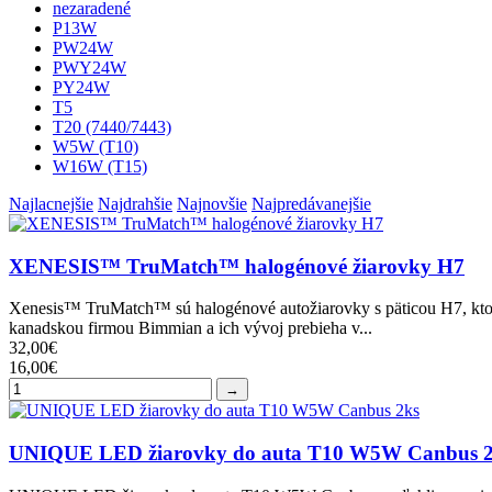
nezaradené
P13W
PW24W
PWY24W
PY24W
T5
T20 (7440/7443)
W5W (T10)
W16W (T15)
Najlacnejšie
Najdrahšie
Najnovšie
Najpredávanejšie
XENESIS™ TruMatch™ halogénové žiarovky H7
Xenesis™ TruMatch™ sú halogénové autožiarovky s päticou H7, ktoré 
kanadskou firmou Bimmian a ich vývoj prebieha v...
32,00€
16,00€
→
UNIQUE LED žiarovky do auta T10 W5W Canbus 2