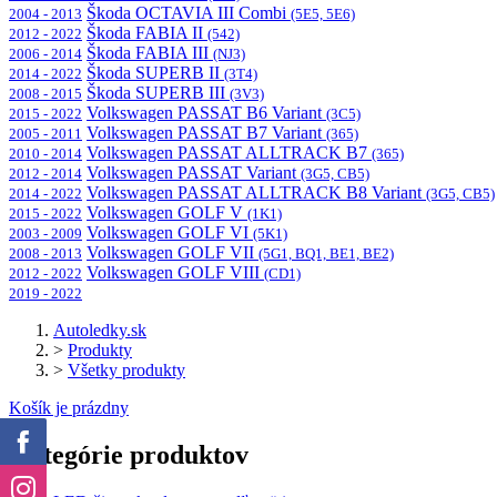
Škoda OCTAVIA III Combi
2004 - 2013
(5E5, 5E6)
Škoda FABIA II
2012 - 2022
(542)
Škoda FABIA III
2006 - 2014
(NJ3)
Škoda SUPERB II
2014 - 2022
(3T4)
Škoda SUPERB III
2008 - 2015
(3V3)
Volkswagen PASSAT B6 Variant
2015 - 2022
(3C5)
Volkswagen PASSAT B7 Variant
2005 - 2011
(365)
Volkswagen PASSAT ALLTRACK B7
2010 - 2014
(365)
Volkswagen PASSAT Variant
2012 - 2014
(3G5, CB5)
Volkswagen PASSAT ALLTRACK B8 Variant
2014 - 2022
(3G5, CB5)
Volkswagen GOLF V
2015 - 2022
(1K1)
Volkswagen GOLF VI
2003 - 2009
(5K1)
Volkswagen GOLF VII
2008 - 2013
(5G1, BQ1, BE1, BE2)
Volkswagen GOLF VIII
2012 - 2022
(CD1)
2019 - 2022
Autoledky.sk
>
Produkty
>
Všetky produkty
Košík je prázdny
Kategórie produktov