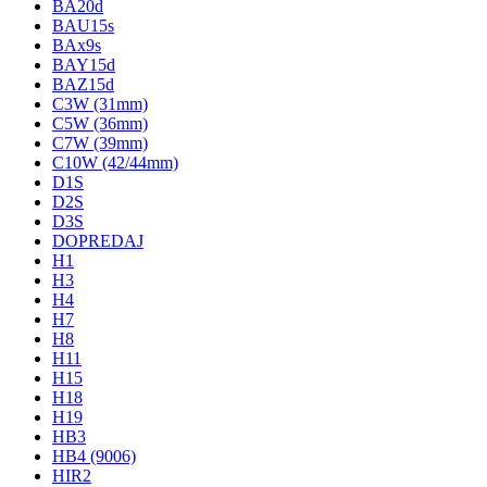
BA20d
BAU15s
BAx9s
BAY15d
BAZ15d
C3W (31mm)
C5W (36mm)
C7W (39mm)
C10W (42/44mm)
D1S
D2S
D3S
DOPREDAJ
H1
H3
H4
H7
H8
H11
H15
H18
H19
HB3
HB4 (9006)
HIR2