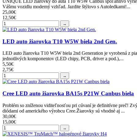
UNIQUE LED žiarovky do auta T10 W5W Canbus spoľahlivo vyriešia 
Vášmu vozidlu moderný vzhľad. Jazdite štýlovo s Autoledkami!...
25,00€
12,50€
→
LED auto žiarovka T10 W5W biela 2nd Gen.
LED auto žiarovka T10 W5W biela 2nd Generation je vyrobená z piat
jednotlivých komponentov (LED chipy, PCB, driver a pod.),...
5,50€
2,75€
→
Cree LED auto žiarovka BA15s P21W Canbus biela
Problém so zníženou viditeľnosťou pri cúvaní je definitívne preč! 
diódami od amerického výrobcu Cree.Žiarovky sú vhodné aj ...
30,00€
15,00€
→