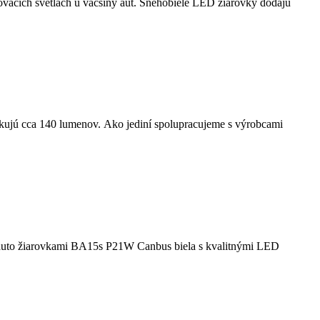
acích svetlách u väčšiny áut. Snehobiele LED žiarovky dodajú
kujú cca 140 lumenov. Ako jediní spolupracujeme s výrobcami
LED auto žiarovkami BA15s P21W Canbus biela s kvalitnými LED