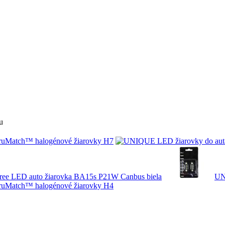
u
Match™ halogénové žiarovky H7
ree LED auto žiarovka BA15s P21W Canbus biela
UN
Match™ halogénové žiarovky H4