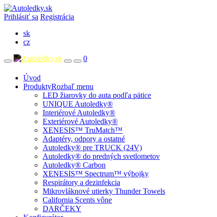
Prihlásiť sa
Registrácia
sk
cz
0
Úvod
Produkty
Rozbaľ menu
LED žiarovky do auta podľa pätice
UNIQUE Autoledky®
Interiérové Autoledky®
Exteriérové Autoledky®
XENESIS™ TruMatch™
Adaptéry, odpory a ostatné
Autoledky® pre TRUCK (24V)
Autoledky® do predných svetlometov
Autoledky® Carbon
XENESIS™ Spectrum™ výbojky
Respirátory a dezinfekcia
Mikrovláknové utierky Thunder Towels
California Scents vône
DARČEKY