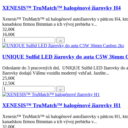
XENESIS™ TruMatch™ halogénové žiarovky H4
Xenesis™ TruMatch™ sú halogénové autožiarovky s päticou H4, ktoré 
kanadskou firmou Bimmian a ich vývoj prebieha v...
32,00€
16,00€
→
UNIQUE Sulfid LED žiarovky do auta C5W 36mm C
Odoslanie do 3 pracovných dní. UNIQUE Sulfid LED žiarovky do au
žiarovky dodajú Vášmu vozidlu moderný vzhľad. Jazdite...
25,00€
12,50€
→
XENESIS™ TruMatch™ halogénové žiarovky H1
Xenesis™ TruMatch™ sú halogénové autožiarovky s päticou H1, ktoré 
kanadskou firmou Bimmian a ich vývoj prebieha v...
32,00€