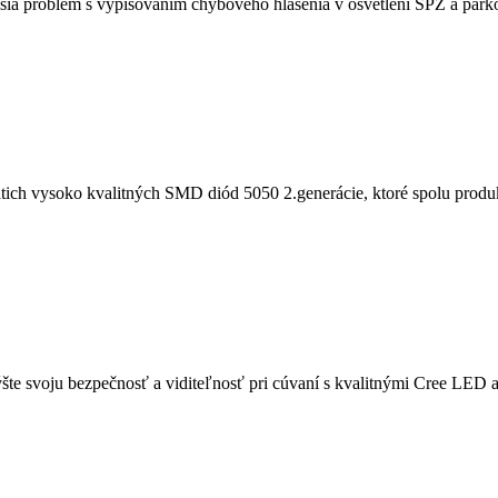
problém s vypisovaním chybového hlásenia v osvetlení ŠPZ a parkov
ich vysoko kvalitných SMD diód 5050 2.generácie, ktoré spolu produ
Zvýšte svoju bezpečnosť a viditeľnosť pri cúvaní s kvalitnými Cree 