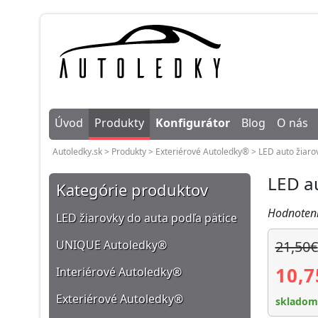
Úvod
Produkty
Konfigurátor
Blog
O nás
Autoledky.sk
>
Produkty
>
Exteriérové Autoledky®
>
LED auto žiaro
LED a
Kategórie produktov
Hodnoteni
LED žiarovky do auta podľa pätice
UNIQUE Autoledky®
21,50€
10,7
Interiérové Autoledky®
Exteriérové Autoledky®
skladom