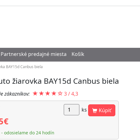
Partnerské predajné miesta
Košík
vka BAY15d Canbus biela
uto žiarovka BAY15d Canbus biela
e zákazníkov:
3
/
4,3
ks
Kúpiť
5
€
- odosielame do 24 hodín