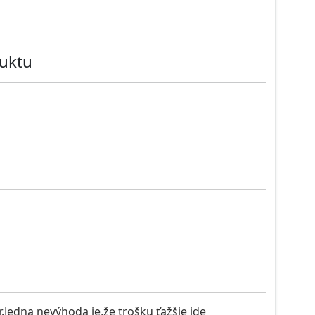
uktu
.Jedna nevýhoda je,že trošku ťažšie ide