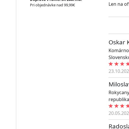
Len na of
Pri objednávke nad 99,99€
Oskar 
Komárno
Slovensk
23.10.20
Milosl
Rokycany
republik
20.05.20
Radosl