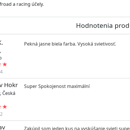
froad a racing účely.
Hodnotenia prod
K.
Pekná jasne biela farba. Vysoká svietivosť.
,
o
24
av Hokr
Super Spokojenost maximální
,
Česká
a
22
av
Zakúpil som jeden kus na vyskúšanie,svieti super