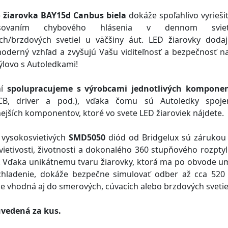
 žiarovka BAY15d Canbus biela
dokáže spoľahlivo vyrieši
sovaním chybového hlásenia v dennom svie
ch/brzdových svetiel u väčšiny áut. LED žiarovky dod
moderný vzhľad a zvyšujú Vašu viditeľnosť a bezpečnosť na
týlovo s Autoledkami!
ní
spolupracujeme s výrobcami jednotlivých kompone
PCB, driver a pod.), vďaka čomu sú Autoledky spoje
nejších komponentov, ktoré vo svete LED žiaroviek nájdete.
 vysokosvietivých
SMD5050
diód od Bridgelux sú záruko
vietivosti, životnosti a dokonalého 360 stupňového rozptyl
. Vďaka unikátnemu tvaru žiarovky, ktorá ma po obvode u
chladenie, dokáže bezpečne simulovať odber až cca 520
je vhodná aj do smerových, cúvacích alebo brzdových svetie
uvedená za kus.