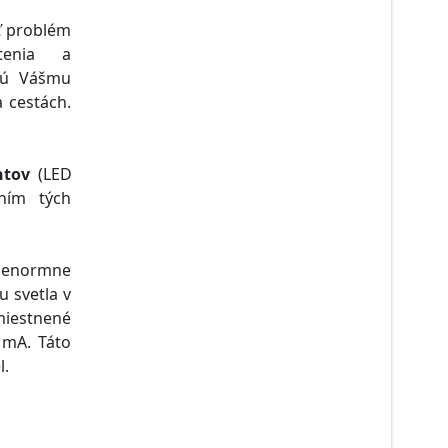
ť problém
tenia a
ajú Vášmu
 cestách.
ntov
(LED
ním tých
u enormne
u svetla v
miestnené
 mA. Táto
l.