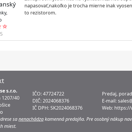
anský
napasovať,nakoľko je trocha mierne inak vyosená.
mky
,
to rezistorom.
o
15
kt
e s.r.o.
IČO: 47724722
Predaj, pora
 1207/40
DIČ:
2024068376
E-mail:
sales
ošice
IČ DPH:
SK2024068376
Web:
https:/
ko
adrese sa
nenachádza
kamenná predajňa.
Pre osobný nákup navš
h miest.