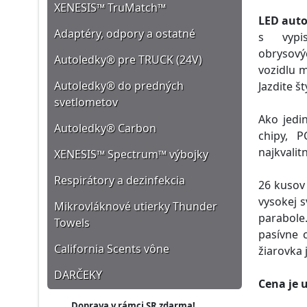
XENESIS™ TruMatch™
LED auto
Adaptéry, odpory a ostatné
s vypi
obrysový
Autoledky® pre TRUCK (24V)
vozidlu 
Autoledky® do predných
Jazdite š
svetlometov
Ako jedi
Autoledky® Carbon
chipy, 
najkvalit
XENESIS™ Spectrum™ výbojky
Respirátory a dezinfekcia
26 kusov
vysokej s
Mikrovláknové utierky Thunder
parabole
Towels
pasívne 
California Scents vône
žiarovka 
DARČEKY
Cena je 
Doprava v rámci SR zdarma!