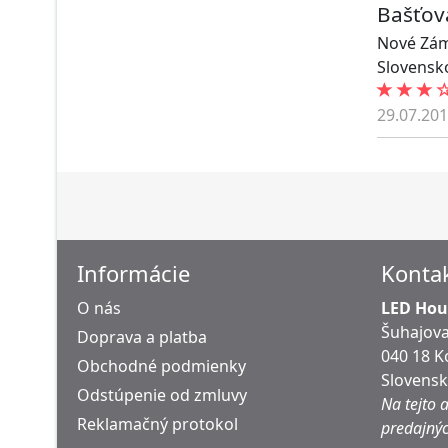
Bašťov
Nové Zá
Slovensk
29.07.20
Informácie
Konta
O nás
LED Hous
Šuhajova
Doprava a platba
040 18 K
Obchodné podmienky
Slovens
Odstúpenie od zmluvy
Na tejto 
Reklamačný protokol
predajnýc