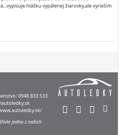
..vypisuje hlášku vypálenej žiarovky,ale vyriešim
denstvo:
0948 833 533
@autoledky.sk
/www.autoledky.sk/
tívte jedno z našich