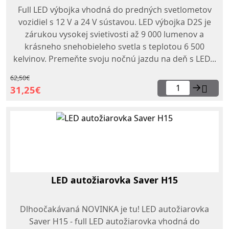
Full LED výbojka vhodná do predných svetlometov
vozidiel s 12 V a 24 V sústavou. LED výbojka D2S je
zárukou vysokej svietivosti až 9 000 lumenov a
krásneho snehobieleho svetla s teplotou 6 500
kelvinov. Premeňte svoju nočnú jazdu na deň s LED...
62,50€
→
31,25€
LED autožiarovka Saver H15
Dlhoočakávaná NOVINKA je tu! LED autožiarovka
Saver H15 - full LED autožiarovka vhodná do