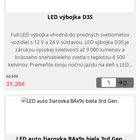
LED výbojka D3S
Full LED výbojka vhodná do predných svetlometov
vozidiel s 12 V a 24 V sústavou. LED výbojka D3S je
zárukou vysokej svietivosti až 9 000 lumenov a
krásneho snehobieleho svetla s teplotou 6 500
kelvinov. Premeňte svoju nočnú jazdu na deň s LED...
62,50€
→
31,25€
LED auto žiarovka BAx9s biela 3rd Gen.