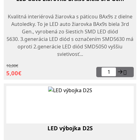
Kvalitná interiérová žiarovka s päticou BAx9s z dielne
Autoledky. To je LED auto žiarovka BAx9s biela 3rd
Gen., vyrobená zo šiestich SMD LED diód
5630. 3.generácia LED diód s označením SMD5630 má
oproti 2.generácie LED diód SMD5050 vyššiu
svietivosť...
10,00€
→
5,00€
LED výbojka D2S