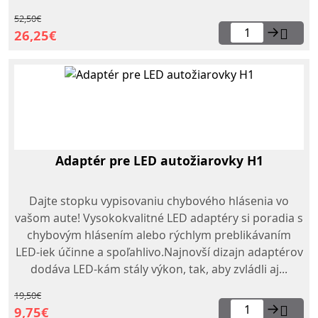
52,50€
→
26,25€
Adaptér pre LED autožiarovky H1
Dajte stopku vypisovaniu chybového hlásenia vo
vašom aute! Vysokokvalitné LED adaptéry si poradia s
chybovým hlásením alebo rýchlym preblikávaním
LED-iek účinne a spoľahlivo.Najnovší dizajn adaptérov
dodáva LED-kám stály výkon, tak, aby zvládli aj...
19,50€
→
9,75€