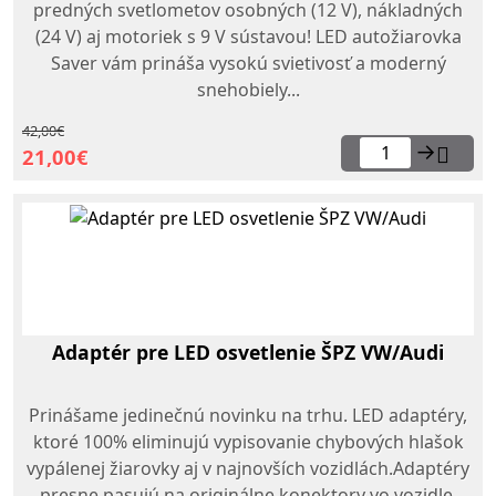
predných svetlometov osobných (12 V), nákladných
(24 V) aj motoriek s 9 V sústavou! LED autožiarovka
Saver vám prináša vysokú svietivosť a moderný
snehobiely...
42,00€
→
21,00€
Adaptér pre LED osvetlenie ŠPZ VW/Audi
Prinášame jedinečnú novinku na trhu. LED adaptéry,
ktoré 100% eliminujú vypisovanie chybových hlašok
vypálenej žiarovky aj v najnovších vozidlách.Adaptéry
presne pasujú na originálne konektory vo vozidle,