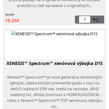
pretože sú tiež vyrobené z originálných...
20,50€
→
10,25€
XENESIS™ Spectrum™ xenónová výbojka D1S
Xenesis™ Spectrum™ je nová generácia xenónových
výbojok, vďaka ktorým premeníte jazdu v noci na
deň.O reálnych 50% viac svetla na vozovke, dlhší
svetelný lúč, dlhšia životnosť a HOMOLOGIZÁCIA
robia z Xenesis™ Spectrum™ TOP xenónovú výbojku
na...