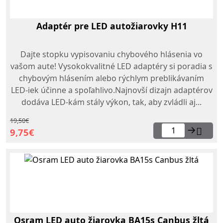
Adaptér pre LED autožiarovky H11
Dajte stopku vypisovaniu chybového hlásenia vo
vašom aute! Vysokokvalitné LED adaptéry si poradia s
chybovým hlásením alebo rýchlym preblikávaním
LED-iek účinne a spoľahlivo.Najnovší dizajn adaptérov
dodáva LED-kám stály výkon, tak, aby zvládli aj...
19,50€
→
9,75€
Osram LED auto žiarovka BA15s Canbus žltá