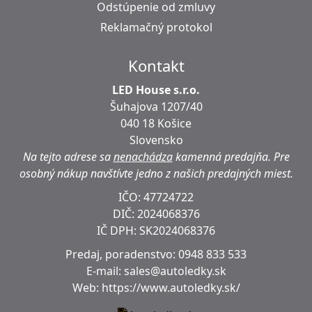
Odstúpenie od zmluvy
Reklamačný protokol
Kontakt
LED House s.r.o.
Šuhajova 1207/40
040 18 Košice
Slovensko
Na tejto adrese sa
nenachádza
kamenná predajňa.
Pre
osobný nákup navštívte jedno z našich predajných miest.
IČO: 47724722
DIČ:
2024068376
IČ DPH:
SK2024068376
Predaj, poradenstvo:
0948 833 533
E-mail:
sales@autoledky.sk
Web:
https://www.autoledky.sk/