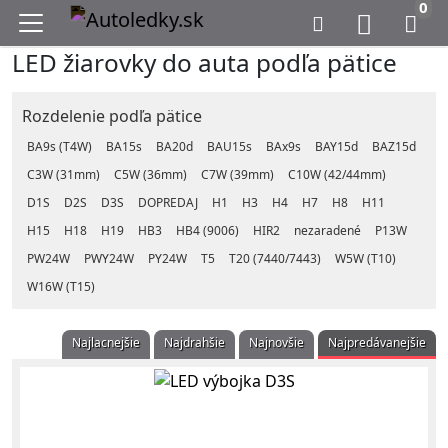
0
LED žiarovky do auta podľa pätice
Rozdelenie podľa pätice
BA9s (T4W)
BA15s
BA20d
BAU15s
BAx9s
BAY15d
BAZ15d
C3W (31mm)
C5W (36mm)
C7W (39mm)
C10W (42/44mm)
D1S
D2S
D3S
DOPREDAJ
H1
H3
H4
H7
H8
H11
H15
H18
H19
HB3
HB4 (9006)
HIR2
nezaradené
P13W
PW24W
PWY24W
PY24W
T5
T20 (7440/7443)
W5W (T10)
W16W (T15)
Najlacnejšie
Najdrahšie
Najnovšie
Najpredávanejšie