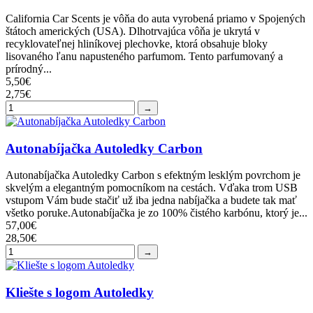
California Car Scents je vôňa do auta vyrobená priamo v Spojených
štátoch amerických (USA). Dlhotrvajúca vôňa je ukrytá v
recyklovateľnej hliníkovej plechovke, ktorá obsahuje bloky
lisovaného ľanu napusteného parfumom. Tento parfumovaný a
prírodný...
5,50€
2,75€
→
Autonabíjačka Autoledky Carbon
Autonabíjačka Autoledky Carbon s efektným lesklým povrchom je
skvelým a elegantným pomocníkom na cestách. Vďaka trom USB
vstupom Vám bude stačiť už iba jedna nabíjačka a budete tak mať
všetko poruke.Autonabíjačka je zo 100% čistého karbónu, ktorý je...
57,00€
28,50€
→
Kliešte s logom Autoledky