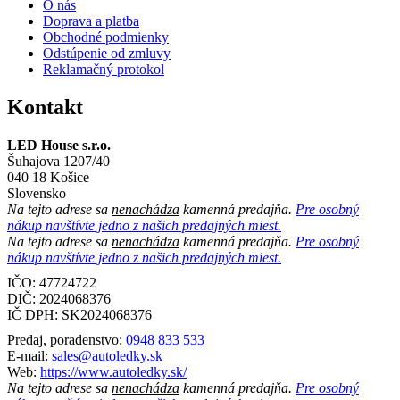
O nás
Doprava a platba
Obchodné podmienky
Odstúpenie od zmluvy
Reklamačný protokol
Kontakt
LED House s.r.o.
Šuhajova 1207/40
040 18 Košice
Slovensko
Na tejto adrese sa
nenachádza
kamenná predajňa.
Pre osobný
nákup navštívte jedno z našich predajných miest.
Na tejto adrese sa
nenachádza
kamenná predajňa.
Pre osobný
nákup navštívte jedno z našich predajných miest.
IČO: 47724722
DIČ:
2024068376
IČ DPH:
SK2024068376
Predaj, poradenstvo:
0948 833 533
E-mail:
sales@autoledky.sk
Web:
https://www.autoledky.sk/
Na tejto adrese sa
nenachádza
kamenná predajňa.
Pre osobný