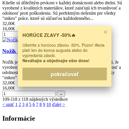
Kliešte sú dôležitým prvkom v každej domácnosti alebo dielni. Sú
vyrobené z kvalitných materiálov, ktoré zaisťujú ich trvanlivosť a
odolnosť proti poškodeniu. Sú perfektným riešením pre všetky
"mikro" práce, ktoré sú súčasťou každodenného...
32,00€
16,00€
HORÚCE ZĽAVY -50%🔥
→
Ušetrite s horúcou zľavou -50%. Pozor! Akcia
platí len do konca augusta alebo do
Nožík s logom Autoledky
vypredania zásob.
Neváhajte a objednajte ešte dnes!
Nožík je dôležitým prvkom v každej domácnosti alebo dielni. Je
vyrobený z kvalitných materiálov, ktoré zaisťujú ich trvanlivosť a
odolnosť proti poškodeniu. Je perfektným riešením pre všetky
pokračovať
"mikro" práce, ktoré sú súčasťou každodenného...
32,00€
16,00€
→
109-118 z 118 nájdených výsledkov
< späť
1
2
3
4
5
6
7
8
9
10
ďalej >
Informácie