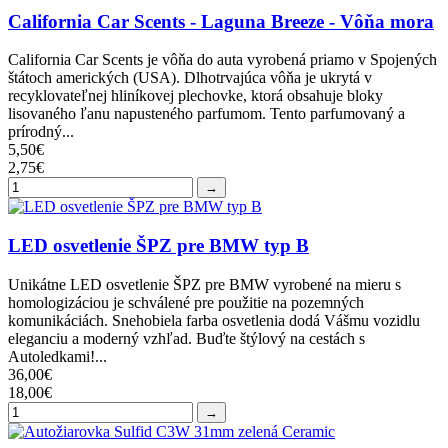
California Car Scents - Laguna Breeze - Vôňa mora
California Car Scents je vôňa do auta vyrobená priamo v Spojených
štátoch amerických (USA). Dlhotrvajúca vôňa je ukrytá v
recyklovateľnej hliníkovej plechovke, ktorá obsahuje bloky
lisovaného ľanu napusteného parfumom. Tento parfumovaný a
prírodný...
5,50€
2,75€
→
LED osvetlenie ŠPZ pre BMW typ B
Unikátne LED osvetlenie ŠPZ pre BMW vyrobené na mieru s
homologizáciou je schválené pre použitie na pozemných
komunikáciách. Snehobiela farba osvetlenia dodá Vášmu vozidlu
eleganciu a moderný vzhľad. Buďte štýlový na cestách s
Autoledkami!...
36,00€
18,00€
→