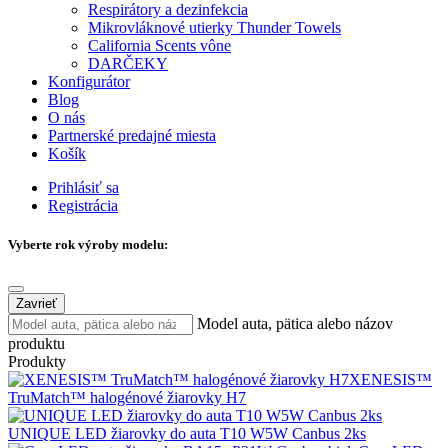
Respirátory a dezinfekcia
Mikrovláknové utierky Thunder Towels
California Scents vône
DARČEKY
Konfigurátor
Blog
O nás
Partnerské predajné miesta
Košík
Prihlásiť sa
Registrácia
Vyberte rok výroby modelu:
Zavrieť
Model auta, pätica alebo názov
produktu
Produkty
XENESIS™
TruMatch™ halogénové žiarovky H7
UNIQUE LED žiarovky do auta T10 W5W Canbus 2ks