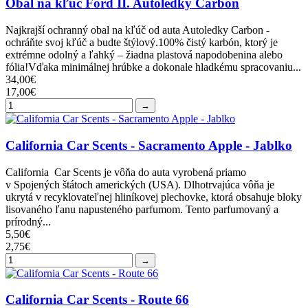
Obal na kľúč Ford II. Autoledky Carbon
Najkrajší ochranný obal na kľúč od auta Autoledky Carbon -
ochráňte svoj kľúč a budte štýlový.100% čistý karbón, ktorý je
extrémne odolný a ľahký – žiadna plastová napodobenina alebo
fólia!Vďaka minimálnej hrúbke a dokonale hladkému spracovaniu...
34,00€
17,00€
→
California Car Scents - Sacramento Apple - Jablko
California Car Scents je vôňa do auta vyrobená priamo
v Spojených štátoch amerických (USA). Dlhotrvajúca vôňa je
ukrytá v recyklovateľnej hliníkovej plechovke, ktorá obsahuje bloky
lisovaného ľanu napusteného parfumom. Tento parfumovaný a
prírodný...
5,50€
2,75€
→
California Car Scents - Route 66