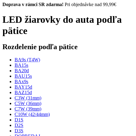
Doprava v rámci SR zdarma!
Pri objednávke nad 99,99€
LED žiarovky do auta podľa
pätice
Rozdelenie podľa pätice
BA9s (T4W)
BA15s
BA20d
BAU15s
BAx9s
BAY15d
BAZ15d
C3W (31mm)
C5W (36mm)
C7W (39mm)
C10W (42/44mm)
D1S
D2S
D3S