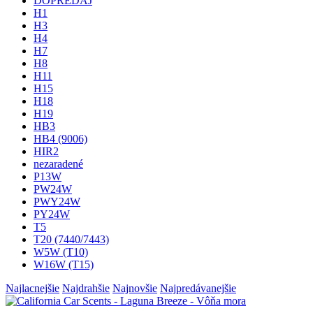
DOPREDAJ
H1
H3
H4
H7
H8
H11
H15
H18
H19
HB3
HB4 (9006)
HIR2
nezaradené
P13W
PW24W
PWY24W
PY24W
T5
T20 (7440/7443)
W5W (T10)
W16W (T15)
Najlacnejšie
Najdrahšie
Najnovšie
Najpredávanejšie