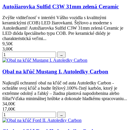
Autožiarovka Sulfid C3W 31mm zelená Ceramic
Zvýšte viditeľnosť v interiéri Vášho vozidla s kvalitnými
keramickými (COB) LED žiarovkami. Štýlovo a moderne s
Autoledkami! Autožiarovka Sulfid C3W 31mm zelená Ceramic je
LED dióda špeciálneho typu COB. Pre keramické diódy je
charakteristická veľmi...
9,50€
3,00€
→
Obal na kľúč Mustang I. Autoledky Carbon
Najkrajší ochranný obal na kľúč od auta Autoledky Carbon -
ochráňte svoj kľúč a budte štýlový.100% čistý karbón, ktorý je
extrémne odolný a ľahký – žiadna plastová napodobenina alebo
fólia!Vďaka minimálnej hrúbke a dokonale hladkému spracovaniu...
34,00€
17,00€
→