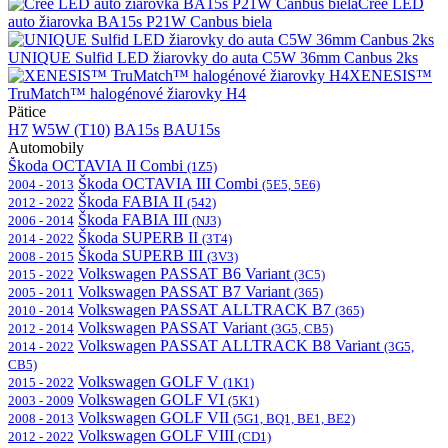
Cree LED
auto žiarovka BA15s P21W Canbus biela
UNIQUE Sulfid LED žiarovky do auta C5W 36mm Canbus 2ks
XENESIS™
TruMatch™ halogénové žiarovky H4
Pätice
H7
W5W (T10)
BA15s
BAU15s
Automobily
Škoda OCTAVIA II Combi
(1Z5)
Škoda OCTAVIA III Combi
2004 - 2013
(5E5, 5E6)
Škoda FABIA II
2012 - 2022
(542)
Škoda FABIA III
2006 - 2014
(NJ3)
Škoda SUPERB II
2014 - 2022
(3T4)
Škoda SUPERB III
2008 - 2015
(3V3)
Volkswagen PASSAT B6 Variant
2015 - 2022
(3C5)
Volkswagen PASSAT B7 Variant
2005 - 2011
(365)
Volkswagen PASSAT ALLTRACK B7
2010 - 2014
(365)
Volkswagen PASSAT Variant
2012 - 2014
(3G5, CB5)
Volkswagen PASSAT ALLTRACK B8 Variant
2014 - 2022
(3G5,
CB5)
Volkswagen GOLF V
2015 - 2022
(1K1)
Volkswagen GOLF VI
2003 - 2009
(5K1)
Volkswagen GOLF VII
2008 - 2013
(5G1, BQ1, BE1, BE2)
Volkswagen GOLF VIII
2012 - 2022
(CD1)