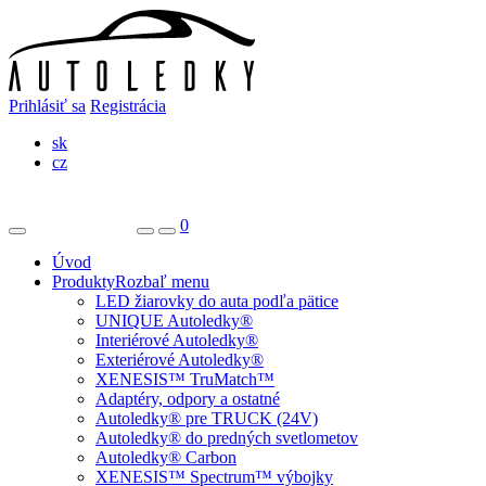
Prihlásiť sa
Registrácia
sk
cz
0
Úvod
Produkty
Rozbaľ menu
LED žiarovky do auta podľa pätice
UNIQUE Autoledky®
Interiérové Autoledky®
Exteriérové Autoledky®
XENESIS™ TruMatch™
Adaptéry, odpory a ostatné
Autoledky® pre TRUCK (24V)
Autoledky® do predných svetlometov
Autoledky® Carbon
XENESIS™ Spectrum™ výbojky