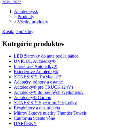
2019 - 2022
Autoledky.sk
>
Produkty
>
Všetky produkty
Košík je prázdny
Kategórie produktov
LED žiarovky do auta podľa pätice
UNIQUE Autoledky®
Interiérové Autoledky®
Exteriérové Autoledky®
XENESIS™ TruMatch™
Adaptéry, odpory a ostatné
Autoledky® pre TRUCK (24V)
Autoledky® do predných svetlometov
Autoledky® Carbon
XENESIS™ Spectrum™ výbojky
Respirátory a dezinfekcia
Mikrovláknové utierky Thunder Towels
California Scents vône
DARČEKY