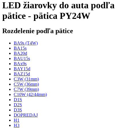
LED žiarovky do auta podľa
pätice - pätica PY24W
Rozdelenie podľa pätice
BA9s (T4W)
BA15s
BA20d
BAU15s
BAx9s
BAY15d
BAZ15d
C3W (31mm)
C5W (36mm)
C7W (39mm)
C10W (42/44mm)
D1S
D2S
D3S
DOPREDAJ
H1
H3