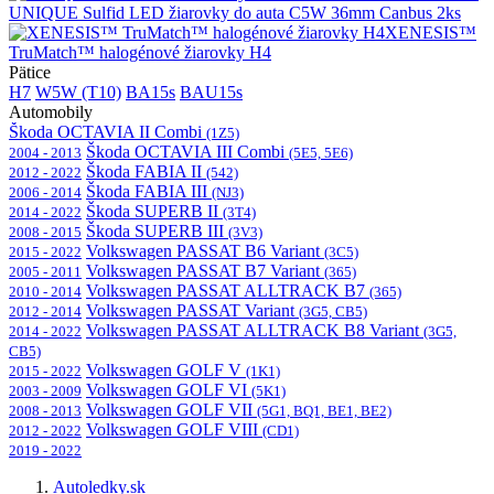
UNIQUE Sulfid LED žiarovky do auta C5W 36mm Canbus 2ks
XENESIS™
TruMatch™ halogénové žiarovky H4
Pätice
H7
W5W (T10)
BA15s
BAU15s
Automobily
Škoda OCTAVIA II Combi
(1Z5)
Škoda OCTAVIA III Combi
2004 - 2013
(5E5, 5E6)
Škoda FABIA II
2012 - 2022
(542)
Škoda FABIA III
2006 - 2014
(NJ3)
Škoda SUPERB II
2014 - 2022
(3T4)
Škoda SUPERB III
2008 - 2015
(3V3)
Volkswagen PASSAT B6 Variant
2015 - 2022
(3C5)
Volkswagen PASSAT B7 Variant
2005 - 2011
(365)
Volkswagen PASSAT ALLTRACK B7
2010 - 2014
(365)
Volkswagen PASSAT Variant
2012 - 2014
(3G5, CB5)
Volkswagen PASSAT ALLTRACK B8 Variant
2014 - 2022
(3G5,
CB5)
Volkswagen GOLF V
2015 - 2022
(1K1)
Volkswagen GOLF VI
2003 - 2009
(5K1)
Volkswagen GOLF VII
2008 - 2013
(5G1, BQ1, BE1, BE2)
Volkswagen GOLF VIII
2012 - 2022
(CD1)
2019 - 2022
Autoledky.sk