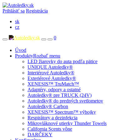
Prihlásiť sa
Registrácia
sk
cz
0
Úvod
Produkty
Rozbaľ menu
LED žiarovky do auta podľa pätice
UNIQUE Autoledky®
Interiérové Autoledky®
Exteriérové Autoledky®
XENESIS™ TruMatch™
Adaptéry, odpory a ostatné
Autoledky® pre TRUCK (24V)
Autoledky® do predných svetlometov
Autoledky® Carbon
XENESIS™ Spectrum™ výbojky
Respirátory a dezinfekcia
Mikrovláknové utierky Thunder Towels
California Scents vône
DARČEKY