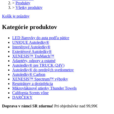
>
Produkty
>
Všetky produkty
Košík je prázdny
Kategórie produktov
LED žiarovky do auta podľa pätice
UNIQUE Autoledky®
Interiérové Autoledky®
Exteriérové Autoledky®
XENESIS™ TruMatch™
Adaptéry, odpory a ostatné
Autoledky® pre TRUCK (24V)
Autoledky® do predných svetlometov
Autoledky® Carbon
XENESIS™ Spectrum™ výbojky
Respirátory a dezinfekcia
Mikrovláknové utierky Thunder Towels
California Scents vône
DARČEKY
Doprava v rámci SR zdarma!
Pri objednávke nad 99,99€