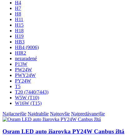
H4
H7
H8
H11
H15
H18
H19
HB3
HB4 (9006)
HIR2
nezaradené
P13W
PW24W
PWY24W
PY24W
T5
T20 (7440/7443)
W5W (T10)
W16W (T15)
Najlacnejšie
Najdrahšie
Najnovšie
Najpredávanejšie
Osram LED auto žiarovka PY24W Canbus žltá