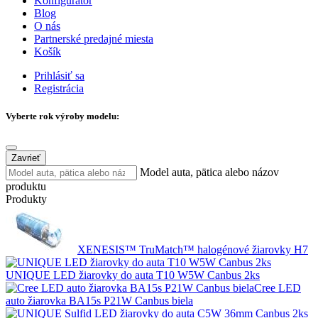
Konfigurátor
Blog
O nás
Partnerské predajné miesta
Košík
Prihlásiť sa
Registrácia
Vyberte rok výroby modelu:
Zavrieť
Model auta, pätica alebo názov
produktu
Produkty
XENESIS™ TruMatch™ halogénové žiarovky H7
UNIQUE LED žiarovky do auta T10 W5W Canbus 2ks
Cree LED
auto žiarovka BA15s P21W Canbus biela