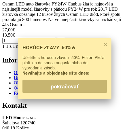
Osram LED auto žiarovka PY24W Canbus žltá je najnovší a
najsilnejší model žiarovky s päticou PY24W pre rok 2017.LED
žiarovka obsahuje 12 kusov žltých Osram LED diód, ktoré spolu
produkujú 800 lumenov. Na vrchnej časti žiarovky sa nachádzajú
4ks Osram ...
27,00€
13,50€
→
1-1 z 1 nájdeného výsledku
HORÚCE ZĽAVY -50%🔥
Ušetrite s horúcou zľavou -50%. Pozor! Akcia
Informácie
platí len do konca augusta alebo do
vypredania zásob.
O nás
Neváhajte a objednajte ešte dnes!
Doprava a platba
Obchodné podmienky
pokračovať
Odstúpenie od zmluvy
Reklamačný protokol
Kontakt
LED House s.r.o.
Šuhajova 1207/40
040 18 Košice