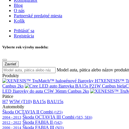
Konfigurátor
Blog
O nás
Partnerské predajné miesta
Košík
Prihlásiť sa
Registrácia
Vyberte rok výroby modelu:
Zavrieť
Model auta, pätica alebo názov produkt
Produkty
XENESIS™ Tru
Canbus 2ks
C
LED žiarovky do auta C5W 36mm Canbus 2ks
Pätice
H7
W5W (T10)
BA15s
BAU15s
Automobily
Škoda OCTAVIA II Combi
(1Z5)
Škoda OCTAVIA III Combi
2004 - 2013
(5E5, 5E6)
Škoda FABIA II
2012 - 2022
(542)
Škoda FABIA III
2006 - 2014
(NJ3)