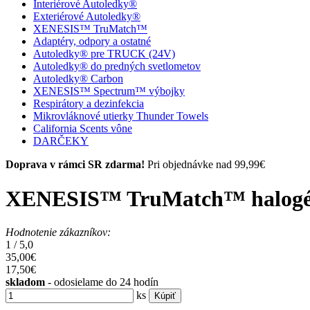
Interiérové Autoledky®
Exteriérové Autoledky®
XENESIS™ TruMatch™
Adaptéry, odpory a ostatné
Autoledky® pre TRUCK (24V)
Autoledky® do predných svetlometov
Autoledky® Carbon
XENESIS™ Spectrum™ výbojky
Respirátory a dezinfekcia
Mikrovláknové utierky Thunder Towels
California Scents vône
DARČEKY
Doprava v rámci SR zdarma!
Pri objednávke nad 99,99€
XENESIS™ TruMatch™ halogén
Hodnotenie zákazníkov:
1
/
5,0
35,00€
17,50
€
skladom
- odosielame do 24 hodín
ks
Kúpiť