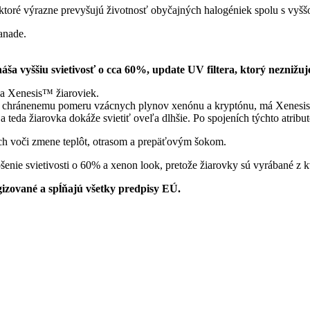
toré výrazne prevyšujú životnosť obyčajných halogéniek spolu s vyššou
anade.
 vyššiu svietivosť o cca 60%, update UV filtera, ktorý neznižuje 
na Xenesis™ žiaroviek.
chránenemu pomeru vzácnych plynov xenónu a kryptónu, má Xenesis™ ži
a teda žiarovka dokáže svietiť oveľa dlhšie. Po spojeních týchto atribu
h voči zmene teplôt, otrasom a prepäťovým šokom.
pšenie svietivosti o 60% a xenon look, pretože žiarovky sú vyrábané z 
ované a spĺňajú všetky predpisy EÚ.