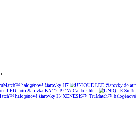
u
Match™ halogénové žiarovky H7
ree LED auto žiarovka BA15s P21W Canbus biela
XENESIS™ TruMatch™ halogénové 