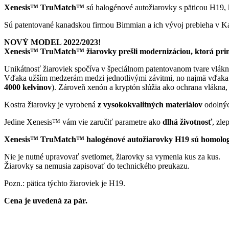
Xenesis™ TruMatch™
sú halogénové autožiarovky s päticou H19, k
Sú patentované kanadskou firmou Bimmian a ich vývoj prebieha v K
NOVÝ MODEL 2022/2023!
Xenesis™ TruMatch™ žiarovky prešli modernizáciou, ktorá prináša
Unikátnosť žiaroviek spočíva v špeciálnom patentovanom tvare vlák
Vďaka užším medzerám medzi jednotlivými závitmi, no najmä vďaka 
4000 kelvinov
). Zároveň xenón a kryptón slúžia ako ochrana vlákna, 
Kostra žiarovky je vyrobená
z vysokokvalitných materiálov
odolnýc
Jedine Xenesis™ vám vie zaručiť parametre ako
dlhá životnosť
, zle
Xenesis™ TruMatch™ halogénové autožiarovky H19 sú homologiz
Nie je nutné upravovať svetlomet, žiarovky sa vymenia kus za kus.
Žiarovky sa nemusia zapisovať do technického preukazu.
Pozn.: pätica týchto žiaroviek je H19.
Cena je uvedená za pár.