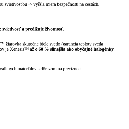
 svietivosťou -> vyššia miera bezpečnosti na cestách.
svietivosť a predlžuje životnosť.
arovka skutočne biele svetlo (garancia teploty svetla
tov je Xenesis
™
až
o 60 % silnejšia ako obyčajné halogénky.
kvalitných materiálov s dôrazom na precíznosť.