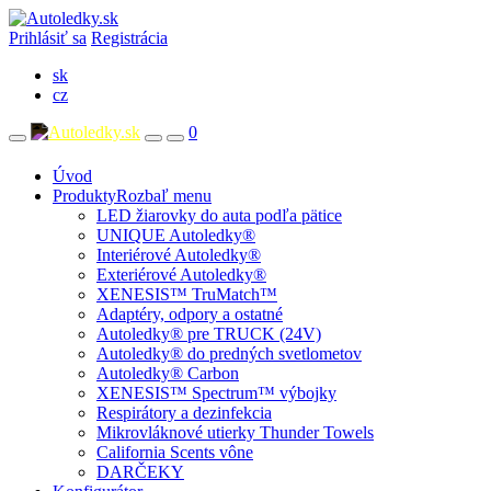
Prihlásiť sa
Registrácia
sk
cz
0
Úvod
Produkty
Rozbaľ menu
LED žiarovky do auta podľa pätice
UNIQUE Autoledky®
Interiérové Autoledky®
Exteriérové Autoledky®
XENESIS™ TruMatch™
Adaptéry, odpory a ostatné
Autoledky® pre TRUCK (24V)
Autoledky® do predných svetlometov
Autoledky® Carbon
XENESIS™ Spectrum™ výbojky
Respirátory a dezinfekcia
Mikrovláknové utierky Thunder Towels
California Scents vône
DARČEKY