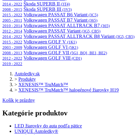
Škoda SUPERB II
2014 - 2022
(3T4)
Škoda SUPERB III
2008 - 2015
(3V3)
Volkswagen PASSAT B6 Variant
2015 - 2022
(3C5)
Volkswagen PASSAT B7 Variant
2005 - 2011
(365)
Volkswagen PASSAT ALLTRACK B7
2010 - 2014
(365)
Volkswagen PASSAT Variant
2012 - 2014
(3G5, CB5)
Volkswagen PASSAT ALLTRACK B8 Variant
2014 - 2022
(3G5, CB5)
Volkswagen GOLF V
2015 - 2022
(1K1)
Volkswagen GOLF VI
2003 - 2009
(5K1)
Volkswagen GOLF VII
2008 - 2013
(5G1, BQ1, BE1, BE2)
Volkswagen GOLF VIII
2012 - 2022
(CD1)
2019 - 2022
Autoledky.sk
>
Produkty
>
XENESIS™ TruMatch™
>
XENESIS™ TruMatch™ halogénové žiarovky H19
Košík je prázdny
Kategórie produktov
LED žiarovky do auta podľa pätice
UNIQUE Autoledky®