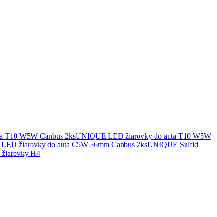
UNIQUE LED žiarovky do auta T10 W5W
UNIQUE Sulfid
žiarovky H4