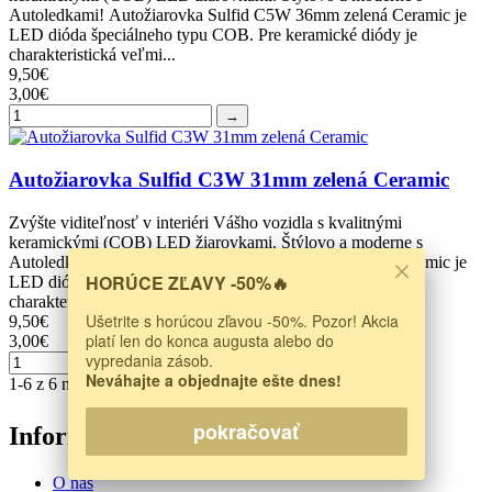
Autoledkami! Autožiarovka Sulfid C5W 36mm zelená Ceramic je
LED dióda špeciálneho typu COB. Pre keramické diódy je
charakteristická veľmi...
9,50€
3,00€
→
Autožiarovka Sulfid C3W 31mm zelená Ceramic
Zvýšte viditeľnosť v interiéri Vášho vozidla s kvalitnými
keramickými (COB) LED žiarovkami. Štýlovo a moderne s
Autoledkami! Autožiarovka Sulfid C3W 31mm zelená Ceramic je
HORÚCE ZĽAVY -50%🔥
LED dióda špeciálneho typu COB. Pre keramické diódy je
charakteristická veľmi...
Ušetrite s horúcou zľavou -50%. Pozor! Akcia
9,50€
platí len do konca augusta alebo do
3,00€
vypredania zásob.
→
Neváhajte a objednajte ešte dnes!
1-6 z 6 nájdených výsledkov
pokračovať
Informácie
O nás