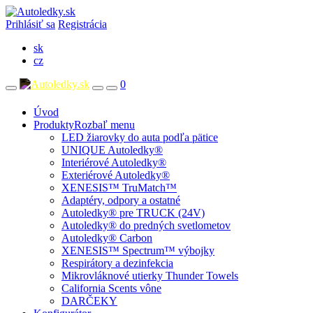
Prihlásiť sa
Registrácia
sk
cz
0
Úvod
Produkty
Rozbaľ menu
LED žiarovky do auta podľa pätice
UNIQUE Autoledky®
Interiérové Autoledky®
Exteriérové Autoledky®
XENESIS™ TruMatch™
Adaptéry, odpory a ostatné
Autoledky® pre TRUCK (24V)
Autoledky® do predných svetlometov
Autoledky® Carbon
XENESIS™ Spectrum™ výbojky
Respirátory a dezinfekcia
Mikrovláknové utierky Thunder Towels
California Scents vône
DARČEKY