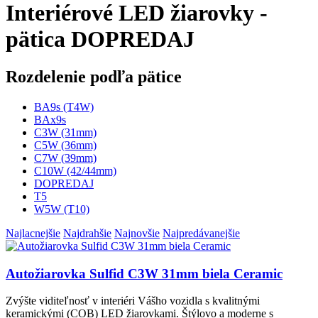
Interiérové LED žiarovky -
pätica DOPREDAJ
Rozdelenie podľa pätice
BA9s (T4W)
BAx9s
C3W (31mm)
C5W (36mm)
C7W (39mm)
C10W (42/44mm)
DOPREDAJ
T5
W5W (T10)
Najlacnejšie
Najdrahšie
Najnovšie
Najpredávanejšie
Autožiarovka Sulfid C3W 31mm biela Ceramic
Zvýšte viditeľnosť v interiéri Vášho vozidla s kvalitnými
keramickými (COB) LED žiarovkami. Štýlovo a moderne s