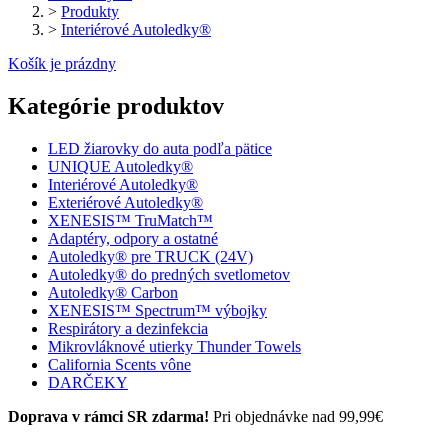
>
Produkty
>
Interiérové Autoledky®
Košík je prázdny
Kategórie produktov
LED žiarovky do auta podľa pätice
UNIQUE Autoledky®
Interiérové Autoledky®
Exteriérové Autoledky®
XENESIS™ TruMatch™
Adaptéry, odpory a ostatné
Autoledky® pre TRUCK (24V)
Autoledky® do predných svetlometov
Autoledky® Carbon
XENESIS™ Spectrum™ výbojky
Respirátory a dezinfekcia
Mikrovláknové utierky Thunder Towels
California Scents vône
DARČEKY
Doprava v rámci SR zdarma!
Pri objednávke nad 99,99€