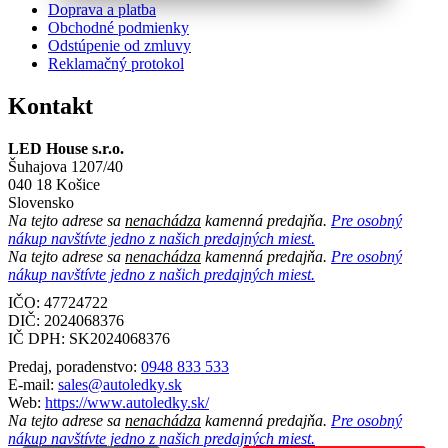
Doprava a platba
Obchodné podmienky
Odstúpenie od zmluvy
Reklamačný protokol
Kontakt
LED House s.r.o.
Šuhajova 1207/40
040 18 Košice
Slovensko
Na tejto adrese sa
nenachádza
kamenná predajňa.
Pre osobný
nákup navštívte jedno z našich predajných miest.
Na tejto adrese sa
nenachádza
kamenná predajňa.
Pre osobný
nákup navštívte jedno z našich predajných miest.
IČO: 47724722
DIČ:
2024068376
IČ DPH:
SK2024068376
Predaj, poradenstvo:
0948 833 533
E-mail:
sales@autoledky.sk
Web:
https://www.autoledky.sk/
Na tejto adrese sa
nenachádza
kamenná predajňa.
Pre osobný
nákup navštívte jedno z našich predajných miest.