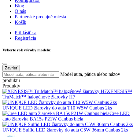
Konfigurátor
Blog
O nás
Partnerské predajné miesta
Košík
Prihlásiť sa
Registrácia
Vyberte rok výroby modelu:
Zavrieť
Model auta, pätica alebo názov
produktu
Produkty
XENESIS™
TruMatch™ halogénové žiarovky H7
UNIQUE LED žiarovky do auta T10 W5W Canbus 2ks
Cree LED
auto žiarovka BA15s P21W Canbus biela
UNIQUE Sulfid LED žiarovky do auta C5W 36mm Canbus 2ks