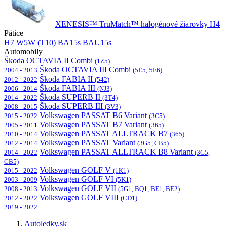
XENESIS™ TruMatch™ halogénové žiarovky H4
Pätice
H7
W5W (T10)
BA15s
BAU15s
Automobily
Škoda OCTAVIA II Combi
(1Z5)
Škoda OCTAVIA III Combi
2004 - 2013
(5E5, 5E6)
Škoda FABIA II
2012 - 2022
(542)
Škoda FABIA III
2006 - 2014
(NJ3)
Škoda SUPERB II
2014 - 2022
(3T4)
Škoda SUPERB III
2008 - 2015
(3V3)
Volkswagen PASSAT B6 Variant
2015 - 2022
(3C5)
Volkswagen PASSAT B7 Variant
2005 - 2011
(365)
Volkswagen PASSAT ALLTRACK B7
2010 - 2014
(365)
Volkswagen PASSAT Variant
2012 - 2014
(3G5, CB5)
Volkswagen PASSAT ALLTRACK B8 Variant
2014 - 2022
(3G5,
CB5)
Volkswagen GOLF V
2015 - 2022
(1K1)
Volkswagen GOLF VI
2003 - 2009
(5K1)
Volkswagen GOLF VII
2008 - 2013
(5G1, BQ1, BE1, BE2)
Volkswagen GOLF VIII
2012 - 2022
(CD1)
2019 - 2022
Autoledky.sk