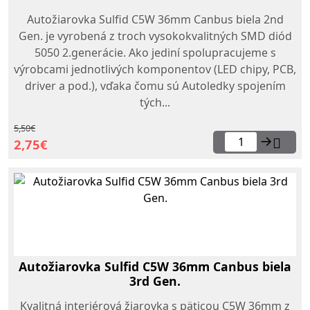
Autožiarovka Sulfid C5W 36mm Canbus biela 2nd
Gen. je vyrobená z troch vysokokvalitných SMD diód
5050 2.generácie. Ako jediní spolupracujeme s
výrobcami jednotlivých komponentov (LED chipy, PCB,
driver a pod.), vďaka čomu sú Autoledky spojením
tých...
5,50€
→
2,75€
Autožiarovka Sulfid C5W 36mm Canbus biela
3rd Gen.
Kvalitná interiérová žiarovka s päticou C5W 36mm z