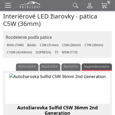
0
Interiérové LED žiarovky - pätica
C5W (36mm)
Rozdelenie podľa pätice
BA9s (T4W)
BAx9s
C3W (31mm)
C5W (36mm)
C7W (39mm)
C10W (42/44mm)
DOPREDAJ
T5
W5W (T10)
Najlacnejšie
Najdrahšie
Najnovšie
Najpredávanejšie
Autožiarovka Sulfid C5W 36mm 2nd
Generation