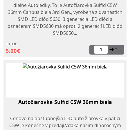
dielne Autoledky. To je Autožiarovka Sulfid C5W
36mm Canbus biela 3rd Gen., vyrobená z dvanástich
SMD LED diód 5630. 3.generácia LED diód s
označením SMD5630 má oproti 2.generácií LED diód
SMD5050...
10,00€
→
5,00€
Autožiarovka Sulfid C5W 36mm biela
Cenovo najdostupnejšia LED auto žiarovka v pätici
C5W je konečne v predaji.Vďaka našim dlhoročným