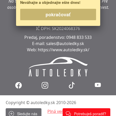
Na tejto adrese sa
nenachádza
kamenná predajňa.
Pre
Neváhajte a objednajte ešte dnes!
osobný nákup navštívte jedno z našich predajných miest.
pokračovať
IČO: 47724722
DIČ:
2024068376
IČ DPH:
SK2024068376
Predaj, poradenstvo:
0948 833 533
E-mail:
sales@autoledky.sk
Web:
https://www.autoledky.sk/
Copyright © autoledky.sk 2010-2026
Plná verzia
Sledujte nás
Potrebuješ poradiť?