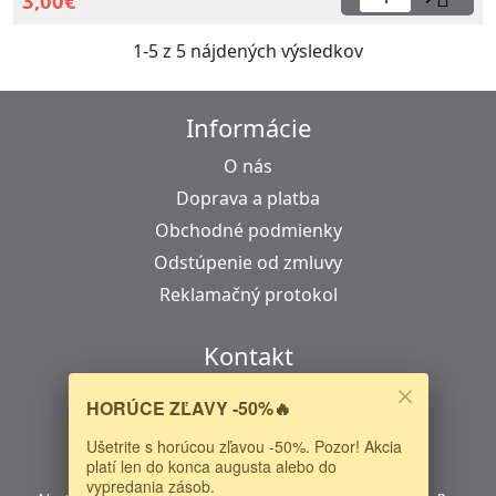
3,00€
1-5 z 5 nájdených výsledkov
Informácie
O nás
Doprava a platba
Obchodné podmienky
Odstúpenie od zmluvy
Reklamačný protokol
Kontakt
LED House s.r.o.
HORÚCE ZĽAVY -50%🔥
Šuhajova 1207/40
Ušetrite s horúcou zľavou -50%. Pozor! Akcia
040 18 Košice
platí len do konca augusta alebo do
Slovensko
vypredania zásob.