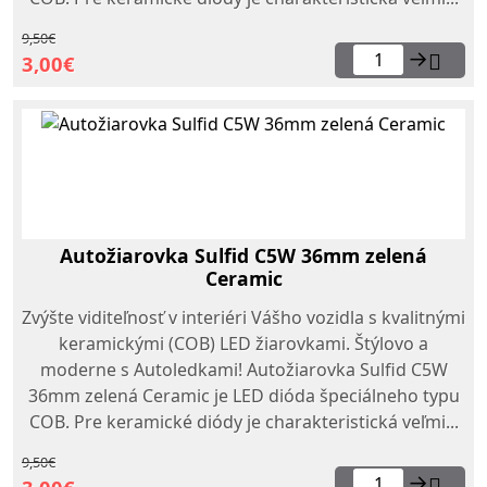
9,50€
→
3,00€
Autožiarovka Sulfid C5W 36mm zelená
Ceramic
Zvýšte viditeľnosť v interiéri Vášho vozidla s kvalitnými
keramickými (COB) LED žiarovkami. Štýlovo a
moderne s Autoledkami! Autožiarovka Sulfid C5W
36mm zelená Ceramic je LED dióda špeciálneho typu
COB. Pre keramické diódy je charakteristická veľmi...
9,50€
→