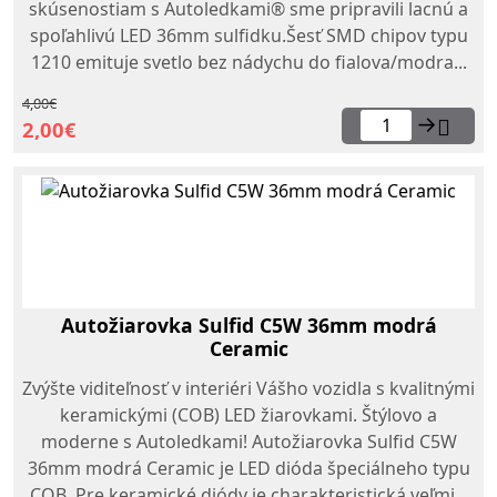
skúsenostiam s Autoledkami® sme pripravili lacnú a
spoľahlivú LED 36mm sulfidku.Šesť SMD chipov typu
1210 emituje svetlo bez nádychu do fialova/modra...
4,00€
→
2,00€
Autožiarovka Sulfid C5W 36mm modrá
Ceramic
Zvýšte viditeľnosť v interiéri Vášho vozidla s kvalitnými
keramickými (COB) LED žiarovkami. Štýlovo a
moderne s Autoledkami! Autožiarovka Sulfid C5W
36mm modrá Ceramic je LED dióda špeciálneho typu
COB. Pre keramické diódy je charakteristická veľmi...