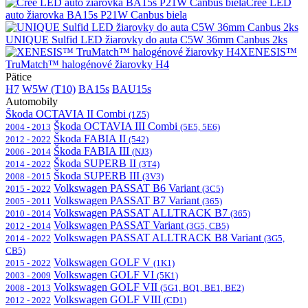
Cree LED
auto žiarovka BA15s P21W Canbus biela
UNIQUE Sulfid LED žiarovky do auta C5W 36mm Canbus 2ks
XENESIS™
TruMatch™ halogénové žiarovky H4
Pätice
H7
W5W (T10)
BA15s
BAU15s
Automobily
Škoda OCTAVIA II Combi
(1Z5)
Škoda OCTAVIA III Combi
2004 - 2013
(5E5, 5E6)
Škoda FABIA II
2012 - 2022
(542)
Škoda FABIA III
2006 - 2014
(NJ3)
Škoda SUPERB II
2014 - 2022
(3T4)
Škoda SUPERB III
2008 - 2015
(3V3)
Volkswagen PASSAT B6 Variant
2015 - 2022
(3C5)
Volkswagen PASSAT B7 Variant
2005 - 2011
(365)
Volkswagen PASSAT ALLTRACK B7
2010 - 2014
(365)
Volkswagen PASSAT Variant
2012 - 2014
(3G5, CB5)
Volkswagen PASSAT ALLTRACK B8 Variant
2014 - 2022
(3G5,
CB5)
Volkswagen GOLF V
2015 - 2022
(1K1)
Volkswagen GOLF VI
2003 - 2009
(5K1)
Volkswagen GOLF VII
2008 - 2013
(5G1, BQ1, BE1, BE2)
Volkswagen GOLF VIII
2012 - 2022
(CD1)