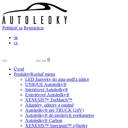
Prihlásiť sa
Registrácia
sk
cz
0
Úvod
Produkty
Rozbaľ menu
LED žiarovky do auta podľa pätice
UNIQUE Autoledky®
Interiérové Autoledky®
Exteriérové Autoledky®
XENESIS™ TruMatch™
Adaptéry, odpory a ostatné
Autoledky® pre TRUCK (24V)
Autoledky® do predných svetlometov
Autoledky® Carbon
XENESIS™ Spectrum™ výbojky