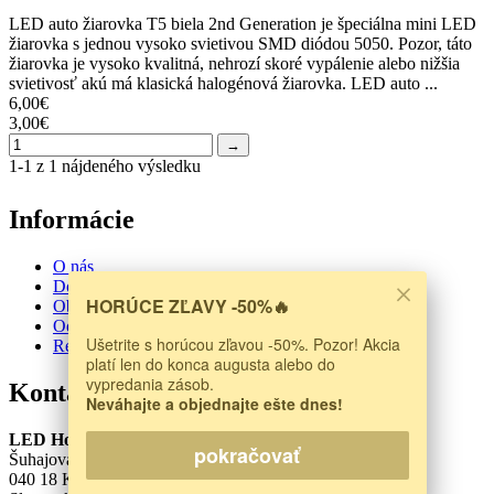
LED auto žiarovka T5 biela 2nd Generation je špeciálna mini LED
žiarovka s jednou vysoko svietivou SMD diódou 5050. Pozor, táto
žiarovka je vysoko kvalitná, nehrozí skoré vypálenie alebo nižšia
svietivosť akú má klasická halogénová žiarovka. LED auto ...
6,00€
3,00€
→
1-1 z 1 nájdeného výsledku
Informácie
O nás
Doprava a platba
HORÚCE ZĽAVY -50%🔥
Obchodné podmienky
Odstúpenie od zmluvy
Ušetrite s horúcou zľavou -50%. Pozor! Akcia
Reklamačný protokol
platí len do konca augusta alebo do
vypredania zásob.
Kontakt
Neváhajte a objednajte ešte dnes!
LED House s.r.o.
pokračovať
Šuhajova 1207/40
040 18 Košice