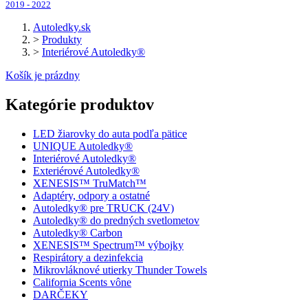
2019 - 2022
Autoledky.sk
>
Produkty
>
Interiérové Autoledky®
Košík je prázdny
Kategórie produktov
LED žiarovky do auta podľa pätice
UNIQUE Autoledky®
Interiérové Autoledky®
Exteriérové Autoledky®
XENESIS™ TruMatch™
Adaptéry, odpory a ostatné
Autoledky® pre TRUCK (24V)
Autoledky® do predných svetlometov
Autoledky® Carbon
XENESIS™ Spectrum™ výbojky
Respirátory a dezinfekcia
Mikrovláknové utierky Thunder Towels
California Scents vône
DARČEKY