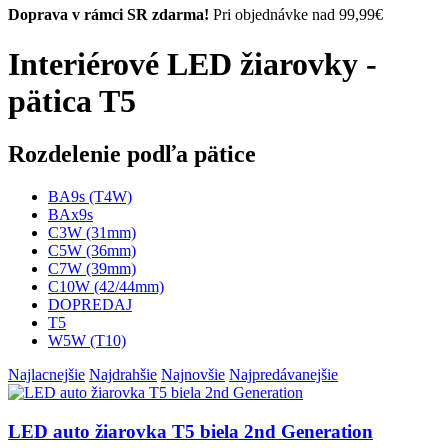
Doprava v rámci SR zdarma!
Pri objednávke nad 99,99€
Interiérové LED žiarovky -
pätica T5
Rozdelenie podľa pätice
BA9s (T4W)
BAx9s
C3W (31mm)
C5W (36mm)
C7W (39mm)
C10W (42/44mm)
DOPREDAJ
T5
W5W (T10)
Najlacnejšie
Najdrahšie
Najnovšie
Najpredávanejšie
LED auto žiarovka T5 biela 2nd Generation