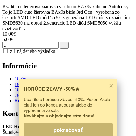
Kvalitná interiérová žiarovka s päticou BAx9s z dielne Autoledky.
To je LED auto žiarovka BAx9s biela 3rd Gen., vyrobená zo
šiestich SMD LED diód 5630. 3.generácia LED diód s označením
SMD5630 má oproti 2.generácie LED diód SMD5050 vyššiu
svietivosť...
10,00€
5,00€
→
1-1 z 1 nájdeného výsledku
Informácie
O nás
Doprava a platba
HORÚCE ZĽAVY -50%🔥
Obchodné podmienky
Odstúpenie od zmluvy
Ušetrite s horúcou zľavou -50%. Pozor! Akcia
Reklamačný protokol
platí len do konca augusta alebo do
vypredania zásob.
Kontakt
Neváhajte a objednajte ešte dnes!
LED House s.r.o.
pokračovať
Šuhajova 1207/40