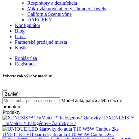
Respirátory a dezinfekcia
Mikrovláknové utierky Thunder Towels
California Scents vône
DARČEKY
Konfigurátor
Blog
O nás
Partnerské predajné miesta
Košík
Prihlásiť sa
Registrácia
Vyberte rok výroby modelu:
Zavrieť
Model auta, pätica alebo názov
produktu
Produkty
XENESIS™
TruMatch™ halogénové žiarovky H7
UNIQUE LED žiarovky do auta T10 W5W Canbus 2ks