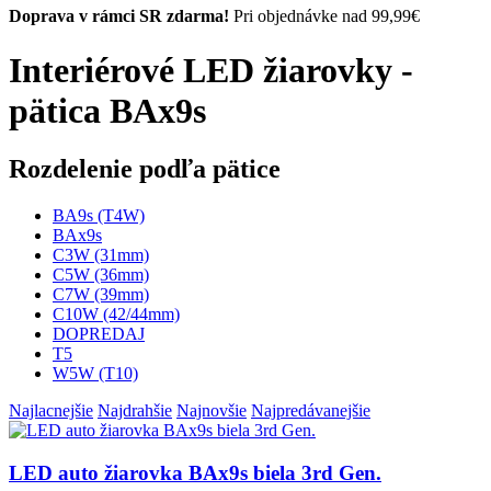
Doprava v rámci SR zdarma!
Pri objednávke nad 99,99€
Interiérové LED žiarovky -
pätica BAx9s
Rozdelenie podľa pätice
BA9s (T4W)
BAx9s
C3W (31mm)
C5W (36mm)
C7W (39mm)
C10W (42/44mm)
DOPREDAJ
T5
W5W (T10)
Najlacnejšie
Najdrahšie
Najnovšie
Najpredávanejšie
LED auto žiarovka BAx9s biela 3rd Gen.