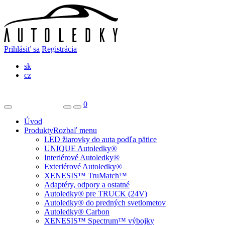
Prihlásiť sa
Registrácia
sk
cz
0
Úvod
Produkty
Rozbaľ menu
LED žiarovky do auta podľa pätice
UNIQUE Autoledky®
Interiérové Autoledky®
Exteriérové Autoledky®
XENESIS™ TruMatch™
Adaptéry, odpory a ostatné
Autoledky® pre TRUCK (24V)
Autoledky® do predných svetlometov
Autoledky® Carbon
XENESIS™ Spectrum™ výbojky