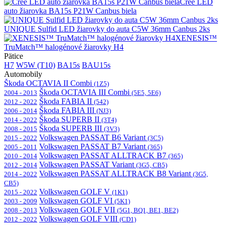
Cree LED
auto žiarovka BA15s P21W Canbus biela
UNIQUE Sulfid LED žiarovky do auta C5W 36mm Canbus 2ks
XENESIS™
TruMatch™ halogénové žiarovky H4
Pätice
H7
W5W (T10)
BA15s
BAU15s
Automobily
Škoda OCTAVIA II Combi
(1Z5)
Škoda OCTAVIA III Combi
2004 - 2013
(5E5, 5E6)
Škoda FABIA II
2012 - 2022
(542)
Škoda FABIA III
2006 - 2014
(NJ3)
Škoda SUPERB II
2014 - 2022
(3T4)
Škoda SUPERB III
2008 - 2015
(3V3)
Volkswagen PASSAT B6 Variant
2015 - 2022
(3C5)
Volkswagen PASSAT B7 Variant
2005 - 2011
(365)
Volkswagen PASSAT ALLTRACK B7
2010 - 2014
(365)
Volkswagen PASSAT Variant
2012 - 2014
(3G5, CB5)
Volkswagen PASSAT ALLTRACK B8 Variant
2014 - 2022
(3G5,
CB5)
Volkswagen GOLF V
2015 - 2022
(1K1)
Volkswagen GOLF VI
2003 - 2009
(5K1)
Volkswagen GOLF VII
2008 - 2013
(5G1, BQ1, BE1, BE2)
Volkswagen GOLF VIII
2012 - 2022
(CD1)