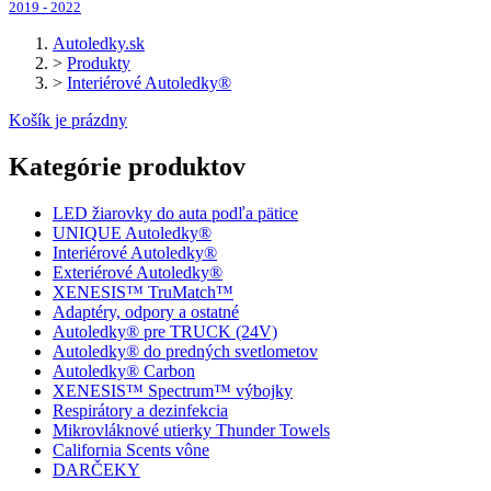
2019 - 2022
Autoledky.sk
>
Produkty
>
Interiérové Autoledky®
Košík je prázdny
Kategórie produktov
LED žiarovky do auta podľa pätice
UNIQUE Autoledky®
Interiérové Autoledky®
Exteriérové Autoledky®
XENESIS™ TruMatch™
Adaptéry, odpory a ostatné
Autoledky® pre TRUCK (24V)
Autoledky® do predných svetlometov
Autoledky® Carbon
XENESIS™ Spectrum™ výbojky
Respirátory a dezinfekcia
Mikrovláknové utierky Thunder Towels
California Scents vône
DARČEKY