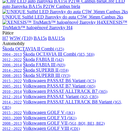
Cree LED
auto žiarovka BA15s P21W Canbus biela
UNIQUE Sulfid LED žiarovky do auta C5W 36mm Canbus 2ks
XENESIS™
TruMatch™ halogénové žiarovky H4
Pätice
H7
W5W (T10)
BA15s
BAU15s
Automobily
Škoda OCTAVIA II Combi
(1Z5)
Škoda OCTAVIA III Combi
2004 - 2013
(5E5, 5E6)
Škoda FABIA II
2012 - 2022
(542)
Škoda FABIA III
2006 - 2014
(NJ3)
Škoda SUPERB II
2014 - 2022
(3T4)
Škoda SUPERB III
2008 - 2015
(3V3)
Volkswagen PASSAT B6 Variant
2015 - 2022
(3C5)
Volkswagen PASSAT B7 Variant
2005 - 2011
(365)
Volkswagen PASSAT ALLTRACK B7
2010 - 2014
(365)
Volkswagen PASSAT Variant
2012 - 2014
(3G5, CB5)
Volkswagen PASSAT ALLTRACK B8 Variant
2014 - 2022
(3G5,
CB5)
Volkswagen GOLF V
2015 - 2022
(1K1)
Volkswagen GOLF VI
2003 - 2009
(5K1)
Volkswagen GOLF VII
2008 - 2013
(5G1, BQ1, BE1, BE2)
Volkswagen GOLF VIII
2012 - 2022
(CD1)