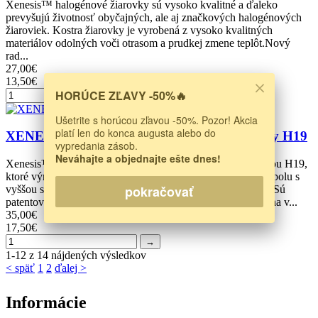
Xenesis™ halogénové žiarovky sú vysoko kvalitné a ďaleko
prevyšujú životnosť obyčajných, ale aj značkových halogénových
žiaroviek. Kostra žiarovky je vyrobená z vysoko kvalitných
materiálov odolných voči otrasom a prudkej zmene teplôt.Nový
rad...
27,00€
13,50€
HORÚCE ZĽAVY -50%🔥
→
Ušetrite s horúcou zľavou -50%. Pozor! Akcia
platí len do konca augusta alebo do
XENESIS™ TruMatch™ halogénové žiarovky H19
vypredania zásob.
Neváhajte a objednajte ešte dnes!
Xenesis™ TruMatch™ sú halogénové autožiarovky s päticou H19,
ktoré výrazne prevyšujú životnosť obyčajných halogéniek spolu s
pokračovať
vyššou svietivosťou -> vyššia miera bezpečnosti na cestách.Sú
patentované kanadskou firmou Bimmian a ich vývoj prebieha v...
35,00€
17,50€
→
1-12 z 14 nájdených výsledkov
< späť
1
2
ďalej >
Informácie