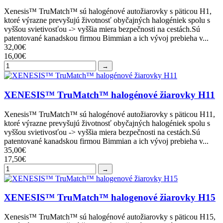
Xenesis™ TruMatch™ sú halogénové autožiarovky s päticou H1,
ktoré výrazne prevyšujú životnosť obyčajných halogéniek spolu s
vyššou svietivosťou -> vyššia miera bezpečnosti na cestách.Sú
patentované kanadskou firmou Bimmian a ich vývoj prebieha v...
32,00€
16,00€
→
XENESIS™ TruMatch™ halogénové žiarovky H11
Xenesis™ TruMatch™ sú halogénové autožiarovky s päticou H11,
ktoré výrazne prevyšujú životnosť obyčajných halogéniek spolu s
vyššou svietivosťou -> vyššia miera bezpečnosti na cestách.Sú
patentované kanadskou firmou Bimmian a ich vývoj prebieha v...
35,00€
17,50€
→
XENESIS™ TruMatch™ halogenové žiarovky H15
Xenesis™ TruMatch™ sú halogénové autožiarovky s päticou H15,