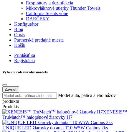
Respirátory a dezinfekcia
Mikrovláknové utierky Thunder Towels
California Scents vône
DARČEKY
Konfigurátor
Blog
O nás
Partnerské predajné miesta
Košík
Prihlásiť sa
Registrácia
Vyberte rok výroby modelu:
Zavrieť
Model auta, pätica alebo názov
produktu
Produkty
XENESIS™
TruMatch™ halogénové žiarovky H7
UNIQUE LED žiarovky do auta T10 W5W Canbus 2ks