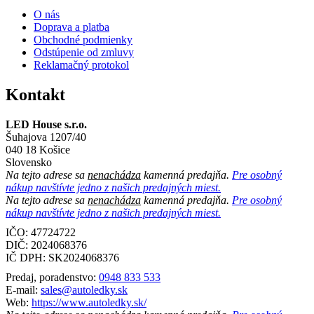
O nás
Doprava a platba
Obchodné podmienky
Odstúpenie od zmluvy
Reklamačný protokol
Kontakt
LED House s.r.o.
Šuhajova 1207/40
040 18 Košice
Slovensko
Na tejto adrese sa
nenachádza
kamenná predajňa.
Pre osobný
nákup navštívte jedno z našich predajných miest.
Na tejto adrese sa
nenachádza
kamenná predajňa.
Pre osobný
nákup navštívte jedno z našich predajných miest.
IČO: 47724722
DIČ:
2024068376
IČ DPH:
SK2024068376
Predaj, poradenstvo:
0948 833 533
E-mail:
sales@autoledky.sk
Web:
https://www.autoledky.sk/