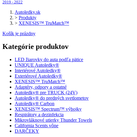
2019 - 2022
Autoledky.sk
>
Produkty
>
XENESIS™ TruMatch™
Košík je prázdny
Kategórie produktov
LED žiarovky do auta podľa pätice
UNIQUE Autoledky®
Interiérové Autoledky®
Exteriérové Autoledky®
XENESIS™ TruMatch™
Adaptéry, odpory a ostatné
Autoledky® pre TRUCK (24V)
Autoledky® do predných svetlometov
Autoledky® Carbon
XENESIS™ Spectrum™ výbojky
Respirátory a dezinfekcia
Mikrovláknové utierky Thunder Towels
California Scents vône
DARČEKY