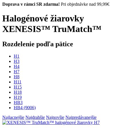
Doprava v rámci SR zdarma!
Pri objednávke nad 99,99€
Halogénové žiarovky
XENESIS™ TruMatch™
Rozdelenie podľa pätice
H1
H3
H4
H7
H8
H11
H15
H18
H19
HB3
HB4 (9006)
Najlacnejšie
Najdrahšie
Najnovšie
Najpredávanejšie