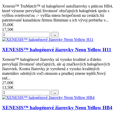
Xenesis™ TruMatch™ sú halogénové autožiarovky s päticou HB4,
ktoré výrazne prevyšujú životnosť obyčajných halogéniek spolu s
vyššou svietivosťou -> vyššia miera bezpečnosti na cestách.Sú
patentované kanadskou firmou Bimmian a ich vývoj prebieha v...
35,00€
17,50€
→
XENESIS™ halogénové žiarovky Neon Yellow H11
Xenesis™ halogénové žiarovky sú vysoko kvalitné a ďaleko
prevyšujú životnosť obyčajných, ale aj značkových halogénových
žiaroviek. Kostra žiarovky je vyrobená z vysoko kvalitných
materiálov odolných voči otrasom a prudkej zmene teplôt.Nový
rad...
27,00€
13,50€
→
XENESIS™ halogénové žiarovky Neon Yellow HB4