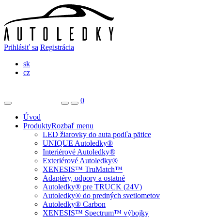
Prihlásiť sa
Registrácia
sk
cz
0
Úvod
Produkty
Rozbaľ menu
LED žiarovky do auta podľa pätice
UNIQUE Autoledky®
Interiérové Autoledky®
Exteriérové Autoledky®
XENESIS™ TruMatch™
Adaptéry, odpory a ostatné
Autoledky® pre TRUCK (24V)
Autoledky® do predných svetlometov
Autoledky® Carbon
XENESIS™ Spectrum™ výbojky