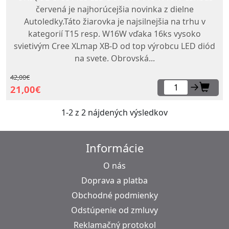
červená je najhorúcejšia novinka z dielne
Autoledky.Táto žiarovka je najsilnejšia na trhu v
kategorií T15 resp. W16W vďaka 16ks vysoko
svietivým Cree XLmap XB-D od top výrobcu LED diód
na svete. Obrovská...
42,00€
→
21,00€
1-2 z 2 nájdených výsledkov
Informácie
O nás
Doprava a platba
Obchodné podmienky
Odstúpenie od zmluvy
Reklamačný protokol