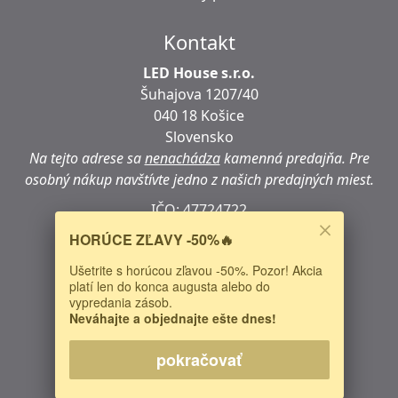
Kontakt
LED House s.r.o.
Šuhajova 1207/40
040 18 Košice
Slovensko
Na tejto adrese sa
nenachádza
kamenná predajňa.
Pre
osobný nákup navštívte jedno z našich predajných miest.
IČO: 47724722
DIČ:
2024068376
HORÚCE ZĽAVY -50%🔥
IČ DPH:
SK2024068376
Ušetrite s horúcou zľavou -50%. Pozor! Akcia
Predaj, poradenstvo:
0948 833 533
platí len do konca augusta alebo do
vypredania zásob.
E-mail:
sales@autoledky.sk
Neváhajte a objednajte ešte dnes!
Web:
https://www.autoledky.sk/
pokračovať