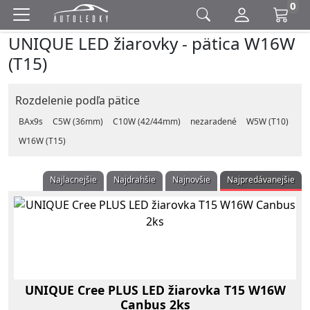
0
UNIQUE LED žiarovky - pätica W16W
(T15)
Rozdelenie podľa pätice
BAx9s
C5W (36mm)
C10W (42/44mm)
nezaradené
W5W (T10)
W16W (T15)
Najlacnejšie
Najdrahšie
Najnovšie
Najpredávanejšie
UNIQUE Cree PLUS LED žiarovka T15 W16W
Canbus 2ks