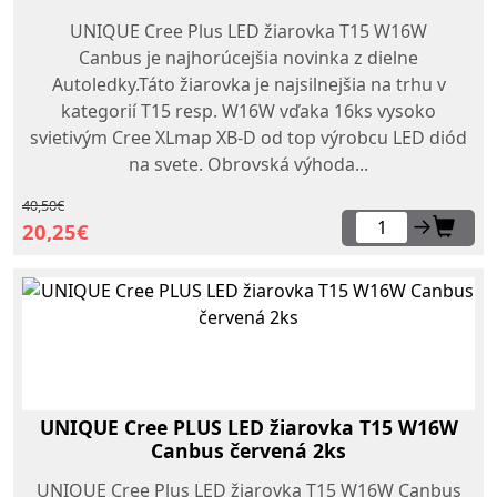
UNIQUE Cree Plus LED žiarovka T15 W16W
Canbus je najhorúcejšia novinka z dielne
Autoledky.Táto žiarovka je najsilnejšia na trhu v
kategorií T15 resp. W16W vďaka 16ks vysoko
svietivým Cree XLmap XB-D od top výrobcu LED diód
na svete. Obrovská výhoda...
40,50€
→
20,25€
UNIQUE Cree PLUS LED žiarovka T15 W16W
Canbus červená 2ks
UNIQUE Cree Plus LED žiarovka T15 W16W Canbus