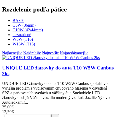
Rozdelenie podľa pätice
BAx9s
C5W (36mm)
C10W (42/44mm)
nezaradené
W5W (T10)
W16W (T15)
Najlacnejšie
Najdrahšie
Najnovšie
Najpredávanejšie
UNIQUE LED žiarovky do auta T10 W5W Canbus
2ks
UNIQUE LED žiarovky do auta T10 W5W Canbus spoľahlivo
vyriešia problém s vypisovaním chybového hlásenia v osvetlení
ŠPZ a parkovacích svetlách u väčšiny áut. Snehobiele LED
žiarovky dodajú Vášmu vozidlu moderný vzhľad. Jazdite štýlovo s
Autoledkami!...
25,00€
12,50€
→