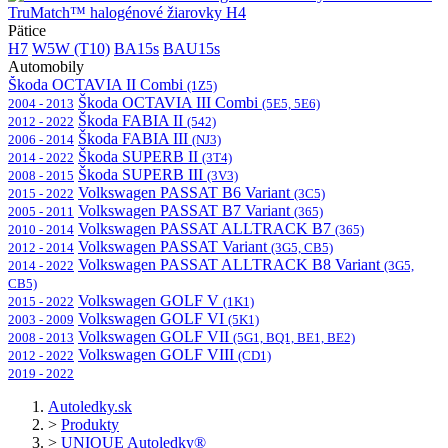
TruMatch™ halogénové žiarovky H4
Pätice
H7
W5W (T10)
BA15s
BAU15s
Automobily
Škoda OCTAVIA II Combi
(1Z5)
Škoda OCTAVIA III Combi
2004 - 2013
(5E5, 5E6)
Škoda FABIA II
2012 - 2022
(542)
Škoda FABIA III
2006 - 2014
(NJ3)
Škoda SUPERB II
2014 - 2022
(3T4)
Škoda SUPERB III
2008 - 2015
(3V3)
Volkswagen PASSAT B6 Variant
2015 - 2022
(3C5)
Volkswagen PASSAT B7 Variant
2005 - 2011
(365)
Volkswagen PASSAT ALLTRACK B7
2010 - 2014
(365)
Volkswagen PASSAT Variant
2012 - 2014
(3G5, CB5)
Volkswagen PASSAT ALLTRACK B8 Variant
2014 - 2022
(3G5,
CB5)
Volkswagen GOLF V
2015 - 2022
(1K1)
Volkswagen GOLF VI
2003 - 2009
(5K1)
Volkswagen GOLF VII
2008 - 2013
(5G1, BQ1, BE1, BE2)
Volkswagen GOLF VIII
2012 - 2022
(CD1)
2019 - 2022
Autoledky.sk
>
Produkty
>
UNIQUE Autoledky®