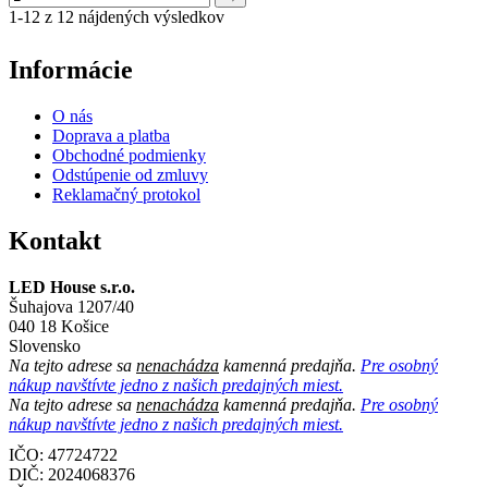
1-12 z 12 nájdených výsledkov
Informácie
O nás
Doprava a platba
Obchodné podmienky
Odstúpenie od zmluvy
Reklamačný protokol
Kontakt
LED House s.r.o.
Šuhajova 1207/40
040 18 Košice
Slovensko
Na tejto adrese sa
nenachádza
kamenná predajňa.
Pre osobný
nákup navštívte jedno z našich predajných miest.
Na tejto adrese sa
nenachádza
kamenná predajňa.
Pre osobný
nákup navštívte jedno z našich predajných miest.
IČO: 47724722
DIČ:
2024068376