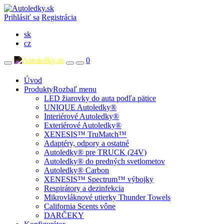
Prihlásiť sa
Registrácia
sk
cz
0
Úvod
Produkty
Rozbaľ menu
LED žiarovky do auta podľa pätice
UNIQUE Autoledky®
Interiérové Autoledky®
Exteriérové Autoledky®
XENESIS™ TruMatch™
Adaptéry, odpory a ostatné
Autoledky® pre TRUCK (24V)
Autoledky® do predných svetlometov
Autoledky® Carbon
XENESIS™ Spectrum™ výbojky
Respirátory a dezinfekcia
Mikrovláknové utierky Thunder Towels
California Scents vône
DARČEKY