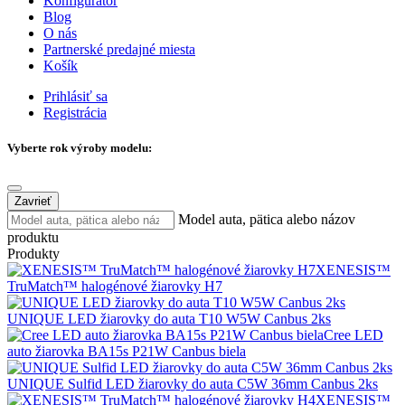
Konfigurátor
Blog
O nás
Partnerské predajné miesta
Košík
Prihlásiť sa
Registrácia
Vyberte rok výroby modelu:
Zavrieť
Model auta, pätica alebo názov
produktu
Produkty
XENESIS™
TruMatch™ halogénové žiarovky H7
UNIQUE LED žiarovky do auta T10 W5W Canbus 2ks
Cree LED
auto žiarovka BA15s P21W Canbus biela
UNIQUE Sulfid LED žiarovky do auta C5W 36mm Canbus 2ks
XENESIS™