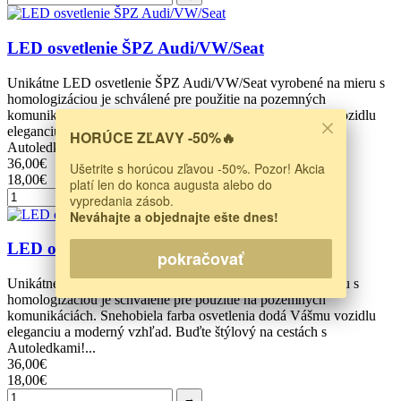
LED osvetlenie ŠPZ Audi/VW/Seat
Unikátne LED osvetlenie ŠPZ Audi/VW/Seat vyrobené na mieru s
homologizáciou je schválené pre použitie na pozemných
komunikáciách. Snehobiela farba osvetlenia dodá Vášmu vozidlu
eleganciu a moderný vzhľad. Buďte štýlový na cestách s
HORÚCE ZĽAVY -50%🔥
Autoledkami!Cena...
36,00€
Ušetrite s horúcou zľavou -50%. Pozor! Akcia
18,00€
platí len do konca augusta alebo do
→
vypredania zásob.
Neváhajte a objednajte ešte dnes!
LED osvetlenie ŠPZ pre BMW typ B
pokračovať
Unikátne LED osvetlenie ŠPZ pre BMW vyrobené na mieru s
homologizáciou je schválené pre použitie na pozemných
komunikáciách. Snehobiela farba osvetlenia dodá Vášmu vozidlu
eleganciu a moderný vzhľad. Buďte štýlový na cestách s
Autoledkami!...
36,00€
18,00€
→