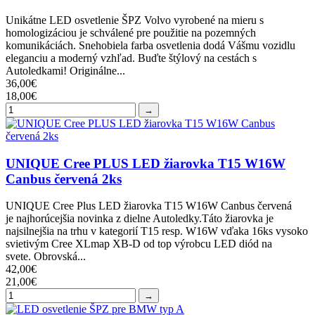
Unikátne LED osvetlenie ŠPZ Volvo vyrobené na mieru s
homologizáciou je schválené pre použitie na pozemných
komunikáciách. Snehobiela farba osvetlenia dodá Vášmu vozidlu
eleganciu a moderný vzhľad. Buďte štýlový na cestách s
Autoledkami! Originálne...
36,00€
18,00€
→
UNIQUE Cree PLUS LED žiarovka T15 W16W
Canbus červená 2ks
UNIQUE Cree Plus LED žiarovka T15 W16W Canbus červená
je najhorúcejšia novinka z dielne Autoledky.Táto žiarovka je
najsilnejšia na trhu v kategorií T15 resp. W16W vďaka 16ks vysoko
svietivým Cree XLmap XB-D od top výrobcu LED diód na
svete. Obrovská...
42,00€
21,00€
→