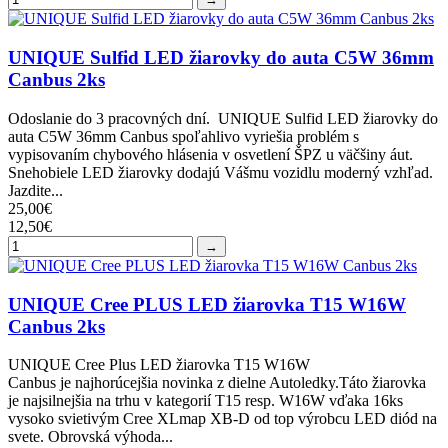
UNIQUE Sulfid LED žiarovky do auta C5W 36mm
Canbus 2ks
Odoslanie do 3 pracovných dní. UNIQUE Sulfid LED žiarovky do
auta C5W 36mm Canbus spoľahlivo vyriešia problém s
vypisovaním chybového hlásenia v osvetlení ŠPZ u väčšiny áut.
Snehobiele LED žiarovky dodajú Vášmu vozidlu moderný vzhľad.
Jazdite...
25,00€
12,50€
→
UNIQUE Cree PLUS LED žiarovka T15 W16W
Canbus 2ks
UNIQUE Cree Plus LED žiarovka T15 W16W
Canbus je najhorúcejšia novinka z dielne Autoledky.Táto žiarovka
je najsilnejšia na trhu v kategorií T15 resp. W16W vďaka 16ks
vysoko svietivým Cree XLmap XB-D od top výrobcu LED diód na
svete. Obrovská výhoda...