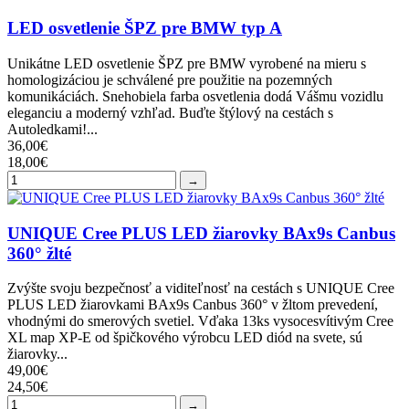
LED osvetlenie ŠPZ pre BMW typ A
Unikátne LED osvetlenie ŠPZ pre BMW vyrobené na mieru s
homologizáciou je schválené pre použitie na pozemných
komunikáciách. Snehobiela farba osvetlenia dodá Vášmu vozidlu
eleganciu a moderný vzhľad. Buďte štýlový na cestách s
Autoledkami!...
36,00€
18,00€
→
UNIQUE Cree PLUS LED žiarovky BAx9s Canbus
360° žlté
Zvýšte svoju bezpečnosť a viditeľnosť na cestách s UNIQUE Cree
PLUS LED žiarovkami BAx9s Canbus 360° v žltom prevedení,
vhodnými do smerových svetiel. Vďaka 13ks vysocesvítivým Cree
XL map XP-E od špičkového výrobcu LED diód na svete, sú
žiarovky...
49,00€
24,50€
→