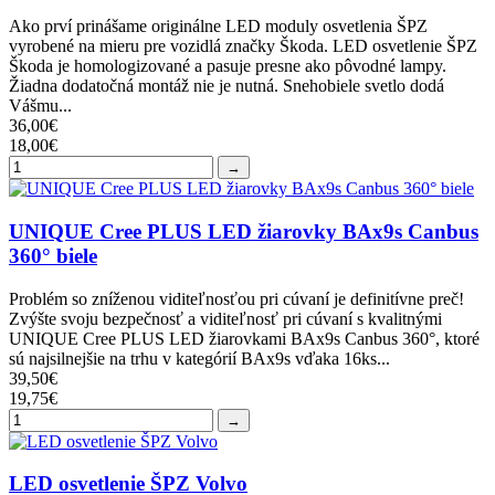
Ako prví prinášame originálne LED moduly osvetlenia ŠPZ
vyrobené na mieru pre vozidlá značky Škoda. LED osvetlenie ŠPZ
Škoda je homologizované a pasuje presne ako pôvodné lampy.
Žiadna dodatočná montáž nie je nutná. Snehobiele svetlo dodá
Vášmu...
36,00€
18,00€
→
UNIQUE Cree PLUS LED žiarovky BAx9s Canbus
360° biele
Problém so zníženou viditeľnosťou pri cúvaní je definitívne preč!
Zvýšte svoju bezpečnosť a viditeľnosť pri cúvaní s kvalitnými
UNIQUE Cree PLUS LED žiarovkami BAx9s Canbus 360°, ktoré
sú najsilnejšie na trhu v kategórií BAx9s vďaka 16ks...
39,50€
19,75€
→
LED osvetlenie ŠPZ Volvo