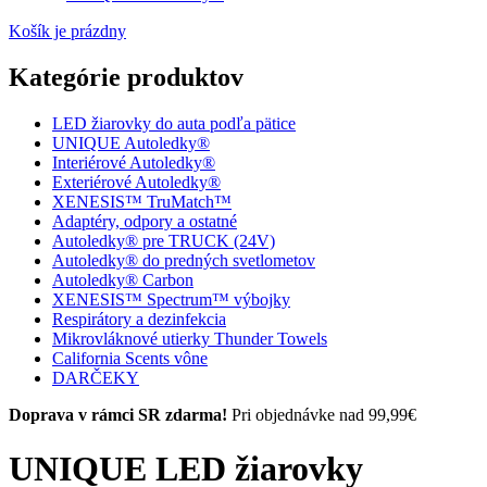
Košík je prázdny
Kategórie produktov
LED žiarovky do auta podľa pätice
UNIQUE Autoledky®
Interiérové Autoledky®
Exteriérové Autoledky®
XENESIS™ TruMatch™
Adaptéry, odpory a ostatné
Autoledky® pre TRUCK (24V)
Autoledky® do predných svetlometov
Autoledky® Carbon
XENESIS™ Spectrum™ výbojky
Respirátory a dezinfekcia
Mikrovláknové utierky Thunder Towels
California Scents vône
DARČEKY
Doprava v rámci SR zdarma!
Pri objednávke nad 99,99€
UNIQUE LED žiarovky