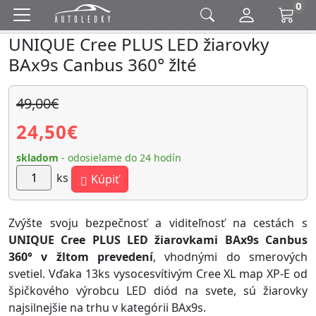
0
UNIQUE Cree PLUS LED žiarovky
BAx9s Canbus 360° žlté
49,00€
24,50
€
skladom
- odosielame do 24 hodín
ks
Kúpiť
Zvýšte svoju bezpečnosť a viditeľnosť na cestách s
UNIQUE Cree PLUS LED žiarovkami BAx9s Canbus
360° v žltom prevedení
, vhodnými do smerových
svetiel. Vďaka 13ks vysocesvítivým Cree XL map XP-E od
špičkového výrobcu LED diód na svete, sú žiarovky
najsilnejšie na trhu v kategórii BAx9s.