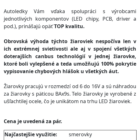
Autoledky Vám vďaka spolupráci s výrobcami
jednotlivých komponentov (LED chipy, PCB, driver a
pod.), prinášajú opäť
TOP kvalitu.
Obrovská výhoda týchto žiaroviek nespočíva len v
ich extrémnej svietivosti ale aj v spojení všetkých
doterajších canbus technológií v jednej žiarovke,
ktoré boli vylepšené a teda umožňujú 100% pokrytie
vypisovanie chybových hlášok u všetkých áut.
Žiarovky pracujú v rozmedzí od 6 do 16V a sú náhradou
za žiarovky s päticou BAx9s. Telo žiarovky je vyrobené z
ušľachtilej ocele, čo je unikátom na trhu LED žiaroviek.
Cena je uvedená za pár.
Najčastejšie využitie:
smerovky