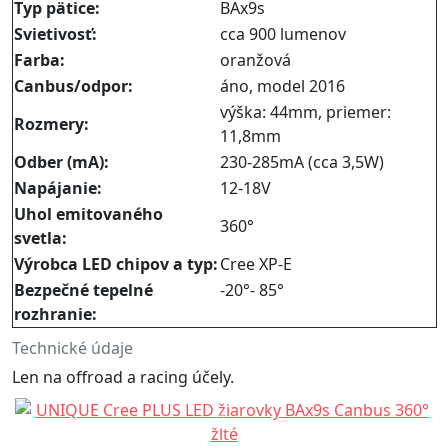
Typ pätice:
BAx9s
Svietivosť:
cca 900 lumenov
Farba:
oranžová
Canbus/odpor:
áno, model 2016
výška: 44mm, priemer:
Rozmery:
11,8mm
Odber (mA):
230-285mA (cca 3,5W)
Napájanie:
12-18V
Uhol emitovaného
360°
svetla:
Výrobca LED chipov a typ:
Cree XP-E
Bezpečné tepelné
-20°- 85°
rozhranie:​
Technické údaje
Len na offroad a racing účely.