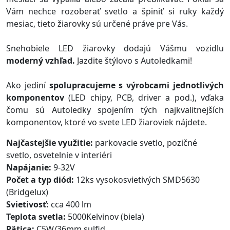
Vám nechce rozoberať svetlo a špiniť si ruky každý
mesiac, tieto žiarovky sú určené práve pre Vás.
Snehobiele LED žiarovky dodajú Vášmu vozidlu
moderný vzhľad.
Jazdite štýlovo s Autoledkami!
Ako jediní
spolupracujeme s výrobcami jednotlivých
komponentov
(LED chipy, PCB, driver a pod.), vďaka
čomu sú Autoledky spojením tých najkvalitnejších
komponentov, ktoré vo svete LED žiaroviek nájdete.
Najčastejšie využitie:
parkovacie svetlo, pozičné
svetlo, osvetelnie v interiéri
Napájanie:
9-32V
Počet a typ diód:
12ks vysokosvietivých SMD5630
(Bridgelux)
Svietivosť:
cca 400 lm
Teplota svetla:
5000Kelvinov (biela)
Pätica:
C5W/36mm sulfid