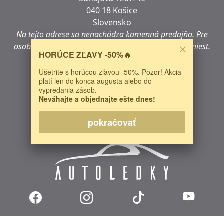
040 18 Košice
Slovensko
Na tejto adrese sa
nenachádza
kamenná predajňa.
Pre
osobný nákup navštívte jedno z našich predajných miest.
HORÚCE ZĽAVY -50%🔥
IČO: 47724722
Ušetrite s horúcou zľavou -50%. Pozor! Akcia
DIČ:
2024068376
platí len do konca augusta alebo do
IČ DPH:
SK2024068376
vypredania zásob.
Neváhajte a objednajte ešte dnes!
Predaj, poradenstvo:
0948 833 533
E-mail:
sales@autoledky.sk
pokračovať
Web:
https://www.autoledky.sk/