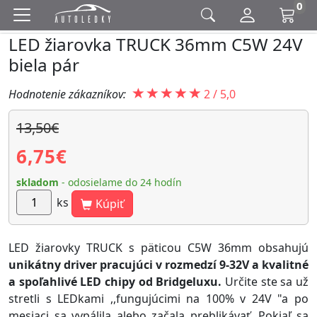
0
LED žiarovka TRUCK 36mm C5W 24V
biela pár
Hodnotenie zákazníkov:
2
/
5,0
13,50€
6,75
€
skladom
- odosielame do 24 hodín
ks
Kúpiť
LED žiarovky TRUCK s päticou C5W 36mm obsahujú
unikátny driver pracujúci v rozmedzí 9-32V a kvalitné
a spoľahlivé LED chipy od Bridgeluxu.
Určite ste sa už
stretli s LEDkami ,,fungujúcimi na 100% v 24V "a po
mesiaci sa vypálila alebo začala preblikávať. Pokiaľ sa