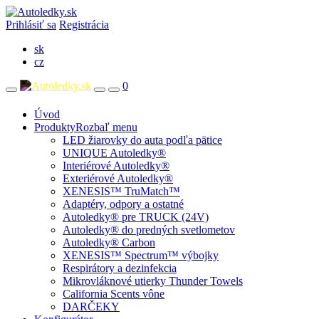
Prihlásiť sa
Registrácia
sk
cz
0
Úvod
Produkty
Rozbaľ menu
LED žiarovky do auta podľa pätice
UNIQUE Autoledky®
Interiérové Autoledky®
Exteriérové Autoledky®
XENESIS™ TruMatch™
Adaptéry, odpory a ostatné
Autoledky® pre TRUCK (24V)
Autoledky® do predných svetlometov
Autoledky® Carbon
XENESIS™ Spectrum™ výbojky
Respirátory a dezinfekcia
Mikrovláknové utierky Thunder Towels
California Scents vône
DARČEKY