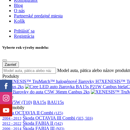
Konfigurátor
Blog
O nás
Partnerské predajné miesta
Košík
Prihlásiť sa
Registrácia
Vyberte rok výroby modelu:
Zavrieť
Model auta, pätica alebo názov produkt
Produkty
XENESIS™ Tru
Canbus 2ks
C
LED žiarovky do auta C5W 36mm Canbus 2ks
Pätice
H7
W5W (T10)
BA15s
BAU15s
Automobily
Škoda OCTAVIA II Combi
(1Z5)
Škoda OCTAVIA III Combi
2004 - 2013
(5E5, 5E6)
Škoda FABIA II
2012 - 2022
(542)
Škoda FABIA III
2006 - 2014
(NJ3)