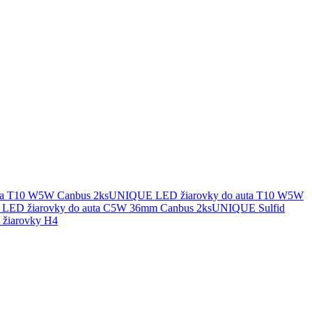
UNIQUE LED žiarovky do auta T10 W5W
UNIQUE Sulfid
žiarovky H4