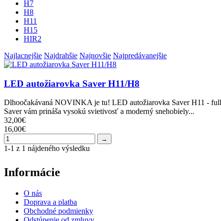
H7
H8
H11
H15
HIR2
Najlacnejšie
Najdrahšie
Najnovšie
Najpredávanejšie
LED autožiarovka Saver H11/H8
Dlhoočakávaná NOVINKA je tu! LED autožiarovka Saver H11 - full 
Saver vám prináša vysokú svietivosť a moderný snehobiely...
32,00€
16,00€
→
1-1 z 1 nájdeného výsledku
Informácie
O nás
Doprava a platba
Obchodné podmienky
Odstúpenie od zmluvy