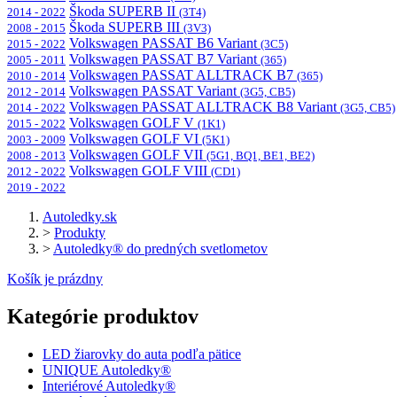
Škoda SUPERB II
2014 - 2022
(3T4)
Škoda SUPERB III
2008 - 2015
(3V3)
Volkswagen PASSAT B6 Variant
2015 - 2022
(3C5)
Volkswagen PASSAT B7 Variant
2005 - 2011
(365)
Volkswagen PASSAT ALLTRACK B7
2010 - 2014
(365)
Volkswagen PASSAT Variant
2012 - 2014
(3G5, CB5)
Volkswagen PASSAT ALLTRACK B8 Variant
2014 - 2022
(3G5, CB5)
Volkswagen GOLF V
2015 - 2022
(1K1)
Volkswagen GOLF VI
2003 - 2009
(5K1)
Volkswagen GOLF VII
2008 - 2013
(5G1, BQ1, BE1, BE2)
Volkswagen GOLF VIII
2012 - 2022
(CD1)
2019 - 2022
Autoledky.sk
>
Produkty
>
Autoledky® do predných svetlometov
Košík je prázdny
Kategórie produktov
LED žiarovky do auta podľa pätice
UNIQUE Autoledky®
Interiérové Autoledky®