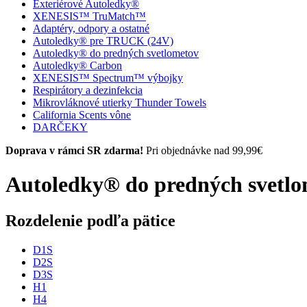
Exteriérové Autoledky®
XENESIS™ TruMatch™
Adaptéry, odpory a ostatné
Autoledky® pre TRUCK (24V)
Autoledky® do predných svetlometov
Autoledky® Carbon
XENESIS™ Spectrum™ výbojky
Respirátory a dezinfekcia
Mikrovláknové utierky Thunder Towels
California Scents vône
DARČEKY
Doprava v rámci SR zdarma!
Pri objednávke nad 99,99€
Autoledky® do predných svetlo
Rozdelenie podľa pätice
D1S
D2S
D3S
H1
H4