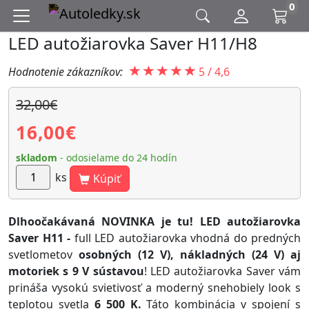
0
LED autožiarovka Saver H11/H8
Hodnotenie zákazníkov:
5
/
4,6
32,00€
16,00
€
skladom
- odosielame do 24 hodín
ks
Kúpiť
Dlhoočakávaná NOVINKA je tu! LED autožiarovka
Saver H11 -
full LED autožiarovka vhodná do predných
svetlometov
osobných (12 V), nákladných (24 V) aj
motoriek s 9 V sústavou
! LED autožiarovka Saver vám
prináša vysokú svietivosť a moderný snehobiely look s
teplotou svetla
6 500 K.
Táto kombinácia v spojení s