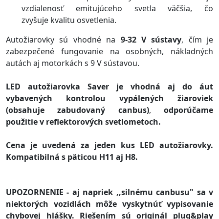
vzdialenosť emitujúceho svetla väčšia, čo
zvyšuje kvalitu osvetlenia.
Autožiarovky sú vhodné na
9-32 V sústavy
, čím je
zabezpečené fungovanie na osobných, nákladných
autách aj motorkách s 9 V sústavou.
LED autožiarovka Saver je vhodná aj do áut
vybavených kontrolou vypálených žiaroviek
(obsahuje zabudovaný canbus)
,
odporúčame
použitie v reflektorových svetlometoch.
Cena je uvedená za jeden kus LED autožiarovky.
Kompatibilná s päticou H11 aj H8.
UPOZORNENIE - aj napriek ,,silnému canbusu" sa v
niektorých vozidlách môže vyskytnúť vypisovanie
chybovej hlášky. Riešením sú originál plug&play