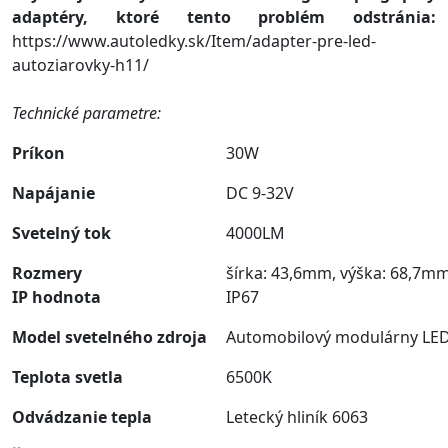
adaptéry, ktoré tento problém odstránia:
https://www.autoledky.sk/Item/adapter-pre-led-
autoziarovky-h11/
Technické parametre:
Príkon
30W
Napájanie
DC 9-32V
Svetelný tok
4000LM
Rozmery
šírka: 43,6mm, výška: 68,7m
IP hodnota
IP67
Model svetelného zdroja
Automobilový modulárny LED
Teplota svetla
6500K
Odvádzanie tepla
Letecký hliník 6063