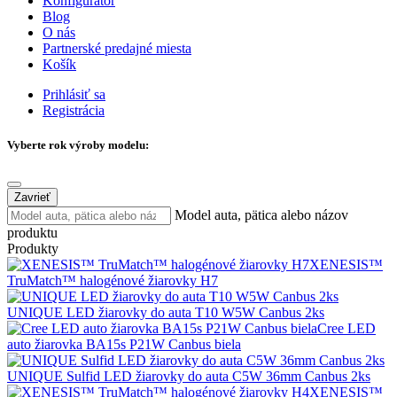
Konfigurátor
Blog
O nás
Partnerské predajné miesta
Košík
Prihlásiť sa
Registrácia
Vyberte rok výroby modelu:
Zavrieť
Model auta, pätica alebo názov
produktu
Produkty
XENESIS™
TruMatch™ halogénové žiarovky H7
UNIQUE LED žiarovky do auta T10 W5W Canbus 2ks
Cree LED
auto žiarovka BA15s P21W Canbus biela
UNIQUE Sulfid LED žiarovky do auta C5W 36mm Canbus 2ks
XENESIS™