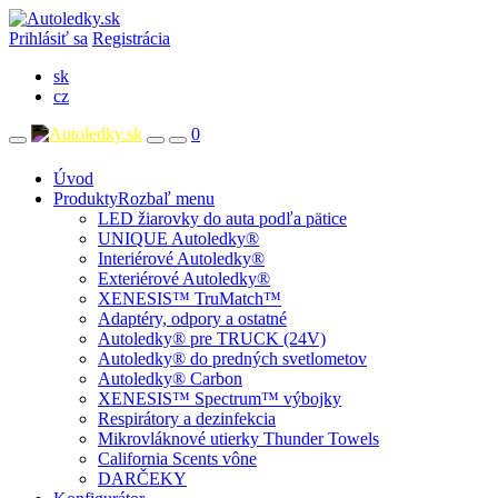
Prihlásiť sa
Registrácia
sk
cz
0
Úvod
Produkty
Rozbaľ menu
LED žiarovky do auta podľa pätice
UNIQUE Autoledky®
Interiérové Autoledky®
Exteriérové Autoledky®
XENESIS™ TruMatch™
Adaptéry, odpory a ostatné
Autoledky® pre TRUCK (24V)
Autoledky® do predných svetlometov
Autoledky® Carbon
XENESIS™ Spectrum™ výbojky
Respirátory a dezinfekcia
Mikrovláknové utierky Thunder Towels
California Scents vône
DARČEKY