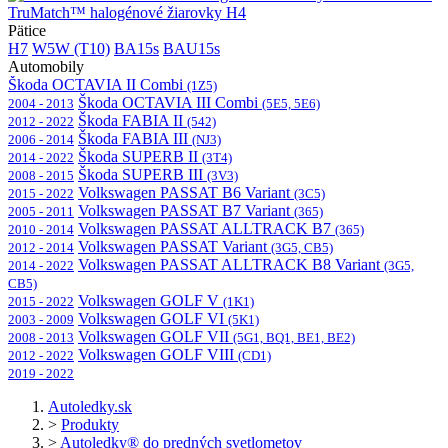
TruMatch™ halogénové žiarovky H4
Pätice
H7
W5W (T10)
BA15s
BAU15s
Automobily
Škoda OCTAVIA II Combi
(1Z5)
Škoda OCTAVIA III Combi
2004 - 2013
(5E5, 5E6)
Škoda FABIA II
2012 - 2022
(542)
Škoda FABIA III
2006 - 2014
(NJ3)
Škoda SUPERB II
2014 - 2022
(3T4)
Škoda SUPERB III
2008 - 2015
(3V3)
Volkswagen PASSAT B6 Variant
2015 - 2022
(3C5)
Volkswagen PASSAT B7 Variant
2005 - 2011
(365)
Volkswagen PASSAT ALLTRACK B7
2010 - 2014
(365)
Volkswagen PASSAT Variant
2012 - 2014
(3G5, CB5)
Volkswagen PASSAT ALLTRACK B8 Variant
2014 - 2022
(3G5,
CB5)
Volkswagen GOLF V
2015 - 2022
(1K1)
Volkswagen GOLF VI
2003 - 2009
(5K1)
Volkswagen GOLF VII
2008 - 2013
(5G1, BQ1, BE1, BE2)
Volkswagen GOLF VIII
2012 - 2022
(CD1)
2019 - 2022
Autoledky.sk
>
Produkty
>
Autoledky® do predných svetlometov