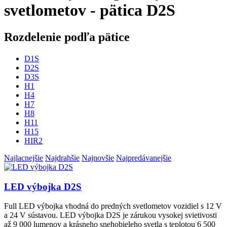
svetlometov - pätica D2S
Rozdelenie podľa pätice
D1S
D2S
D3S
H1
H4
H7
H8
H11
H15
HIR2
Najlacnejšie
Najdrahšie
Najnovšie
Najpredávanejšie
LED výbojka D2S
Full LED výbojka vhodná do predných svetlometov vozidiel s 12 V
a 24 V sústavou. LED výbojka D2S je zárukou vysokej svietivosti
až 9 000 lumenov a krásneho snehobieleho svetla s teplotou 6 500