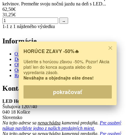
kelvinov. Premeňte svoju nočnú jazdu na deň s LED...
62,50€
31,25€
→
1-1 z 1 nájdeného výsledku
Informácie
HORÚCE ZĽAVY -50%🔥
O nás
Doprava a platba
Ušetrite s horúcou zľavou -50%. Pozor! Akcia
Obchodné podmienky
platí len do konca augusta alebo do
Odstúpenie od zmluvy
vypredania zásob.
Reklamačný protokol
Neváhajte a objednajte ešte dnes!
Kontakt
pokračovať
LED House s.r.o.
Šuhajova 1207/40
040 18 Košice
Slovensko
Na tejto adrese sa
nenachádza
kamenná predajňa.
Pre osobný
nákup navštívte jedno z našich predajných miest.
Na tejto adrese sa
nenachádza
kamenná predajňa.
Pre osobný