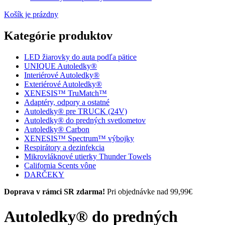
Košík je prázdny
Kategórie produktov
LED žiarovky do auta podľa pätice
UNIQUE Autoledky®
Interiérové Autoledky®
Exteriérové Autoledky®
XENESIS™ TruMatch™
Adaptéry, odpory a ostatné
Autoledky® pre TRUCK (24V)
Autoledky® do predných svetlometov
Autoledky® Carbon
XENESIS™ Spectrum™ výbojky
Respirátory a dezinfekcia
Mikrovláknové utierky Thunder Towels
California Scents vône
DARČEKY
Doprava v rámci SR zdarma!
Pri objednávke nad 99,99€
Autoledky® do predných