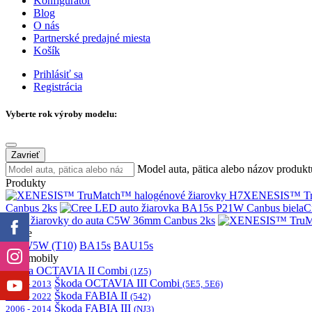
Konfigurátor
Blog
O nás
Partnerské predajné miesta
Košík
Prihlásiť sa
Registrácia
Vyberte rok výroby modelu:
Zavrieť
Model auta, pätica alebo názov produkt
Produkty
XENESIS™ Tru
Canbus 2ks
C
LED žiarovky do auta C5W 36mm Canbus 2ks
Pätice
H7
W5W (T10)
BA15s
BAU15s
Automobily
Škoda OCTAVIA II Combi
(1Z5)
Škoda OCTAVIA III Combi
2004 - 2013
(5E5, 5E6)
Škoda FABIA II
2012 - 2022
(542)
Škoda FABIA III
2006 - 2014
(NJ3)