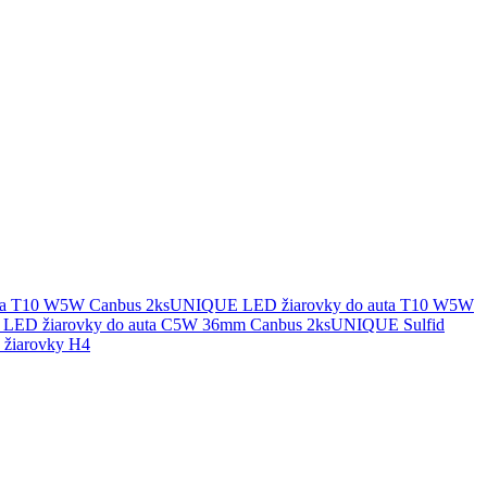
UNIQUE LED žiarovky do auta T10 W5W
UNIQUE Sulfid
žiarovky H4