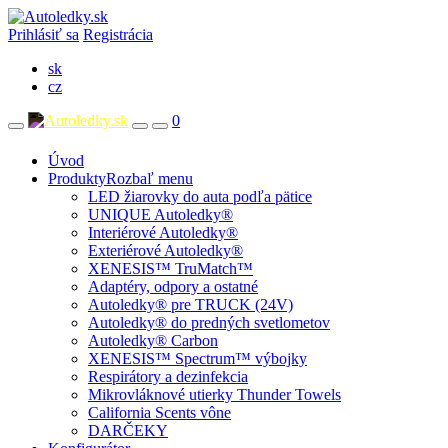
Prihlásiť sa
Registrácia
sk
cz
0
Úvod
Produkty
Rozbaľ menu
LED žiarovky do auta podľa pätice
UNIQUE Autoledky®
Interiérové Autoledky®
Exteriérové Autoledky®
XENESIS™ TruMatch™
Adaptéry, odpory a ostatné
Autoledky® pre TRUCK (24V)
Autoledky® do predných svetlometov
Autoledky® Carbon
XENESIS™ Spectrum™ výbojky
Respirátory a dezinfekcia
Mikrovláknové utierky Thunder Towels
California Scents vône
DARČEKY