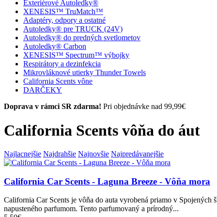
Exteriérové Autoledky®
XENESIS™ TruMatch™
Adaptéry, odpory a ostatné
Autoledky® pre TRUCK (24V)
Autoledky® do predných svetlometov
Autoledky® Carbon
XENESIS™ Spectrum™ výbojky
Respirátory a dezinfekcia
Mikrovláknové utierky Thunder Towels
California Scents vône
DARČEKY
Doprava v rámci SR zdarma!
Pri objednávke nad 99,99€
California Scents vôňa do áut
Najlacnejšie
Najdrahšie
Najnovšie
Najpredávanejšie
California Car Scents - Laguna Breeze - Vôňa mora
California Car Scents je vôňa do auta vyrobená priamo v Spojených š
napusteného parfumom. Tento parfumovaný a prírodný...