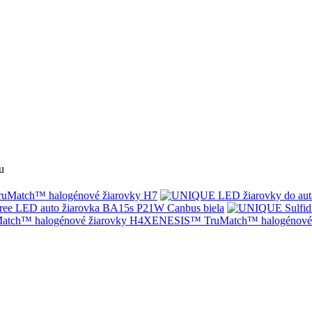
u
Match™ halogénové žiarovky H7
ree LED auto žiarovka BA15s P21W Canbus biela
XENESIS™ TruMatch™ halogénové 