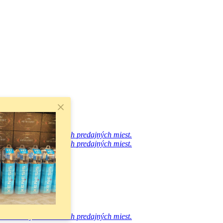
avštívte jedno z našich predajných miest.
avštívte jedno z našich predajných miest.
avštívte jedno z našich predajných miest.