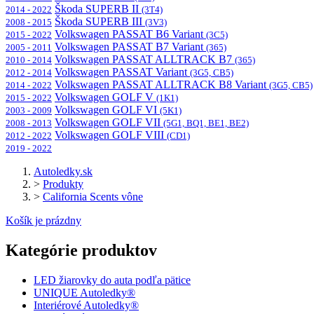
Škoda SUPERB II
2014 - 2022
(3T4)
Škoda SUPERB III
2008 - 2015
(3V3)
Volkswagen PASSAT B6 Variant
2015 - 2022
(3C5)
Volkswagen PASSAT B7 Variant
2005 - 2011
(365)
Volkswagen PASSAT ALLTRACK B7
2010 - 2014
(365)
Volkswagen PASSAT Variant
2012 - 2014
(3G5, CB5)
Volkswagen PASSAT ALLTRACK B8 Variant
2014 - 2022
(3G5, CB5)
Volkswagen GOLF V
2015 - 2022
(1K1)
Volkswagen GOLF VI
2003 - 2009
(5K1)
Volkswagen GOLF VII
2008 - 2013
(5G1, BQ1, BE1, BE2)
Volkswagen GOLF VIII
2012 - 2022
(CD1)
2019 - 2022
Autoledky.sk
>
Produkty
>
California Scents vône
Košík je prázdny
Kategórie produktov
LED žiarovky do auta podľa pätice
UNIQUE Autoledky®
Interiérové Autoledky®