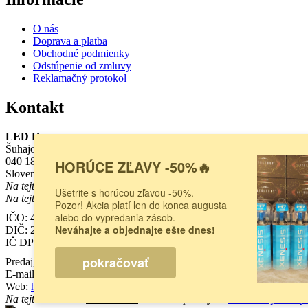
O nás
Doprava a platba
Obchodné podmienky
Odstúpenie od zmluvy
Reklamačný protokol
Kontakt
LED House s.r.o.
Šuhajova 1207/40
040 18 Košice
HORÚCE ZĽAVY -50%🔥
Slovensko
Na tejto adrese sa
nenachádza
kamenná predajňa.
Pre osobný nákup n
Ušetrite s horúcou zľavou -50%.
Na tejto adrese sa
nenachádza
kamenná predajňa.
Pre osobný nákup n
Pozor! Akcia platí len do konca augusta
alebo do vypredania zásob.
IČO: 47724722
Neváhajte a objednajte ešte dnes!
DIČ:
2024068376
IČ DPH:
SK2024068376
pokračovať
Predaj, poradenstvo:
0948 833 533
E-mail:
sales@autoledky.sk
Web:
https://www.autoledky.sk/
Na tejto adrese sa
nenachádza
kamenná predajňa.
Pre osobný nákup n