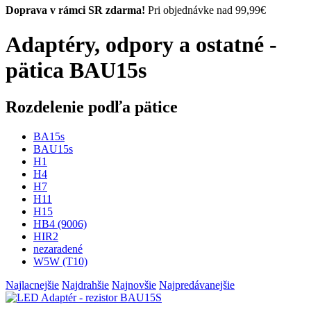
Doprava v rámci SR zdarma!
Pri objednávke nad 99,99€
Adaptéry, odpory a ostatné -
pätica BAU15s
Rozdelenie podľa pätice
BA15s
BAU15s
H1
H4
H7
H11
H15
HB4 (9006)
HIR2
nezaradené
W5W (T10)
Najlacnejšie
Najdrahšie
Najnovšie
Najpredávanejšie