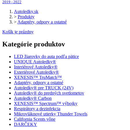
2019 - 2022
Autoledky.sk
>
Produkty
>
Adaptéry, odpory a ostatné
Košík je prázdny
Kategórie produktov
LED žiarovky do auta podľa pätice
UNIQUE Autoledky®
Interiérové Autoledky®
Exteriérové Autoledky®
XENESIS™ TruMatch™
Adaptéry, odpory a ostatné
Autoledky® pre TRUCK (24V)
Autoledky® do predných svetlometov
Autoledky® Carbon
XENESIS™ Spectrum™ výbojky
Respirátory a dezinfekcia
Mikrovláknové utierky Thunder Towels
California Scents vône
DARČEKY