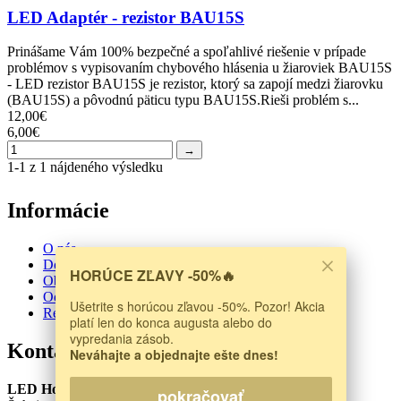
LED Adaptér - rezistor BAU15S
Prinášame Vám 100% bezpečné a spoľahlivé riešenie v prípade
problémov s vypisovaním chybového hlásenia u žiaroviek BAU15S
- LED rezistor BAU15S je rezistor, ktorý sa zapojí medzi žiarovku
(BAU15S) a pôvodnú päticu typu BAU15S.Rieši problém s...
12,00€
6,00€
→
1-1 z 1 nájdeného výsledku
Informácie
O nás
Doprava a platba
HORÚCE ZĽAVY -50%🔥
Obchodné podmienky
Odstúpenie od zmluvy
Ušetrite s horúcou zľavou -50%. Pozor! Akcia
Reklamačný protokol
platí len do konca augusta alebo do
vypredania zásob.
Kontakt
Neváhajte a objednajte ešte dnes!
LED House s.r.o.
pokračovať