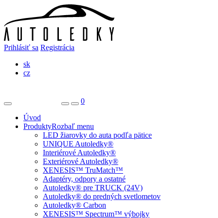
Prihlásiť sa
Registrácia
sk
cz
0
Úvod
Produkty
Rozbaľ menu
LED žiarovky do auta podľa pätice
UNIQUE Autoledky®
Interiérové Autoledky®
Exteriérové Autoledky®
XENESIS™ TruMatch™
Adaptéry, odpory a ostatné
Autoledky® pre TRUCK (24V)
Autoledky® do predných svetlometov
Autoledky® Carbon
XENESIS™ Spectrum™ výbojky