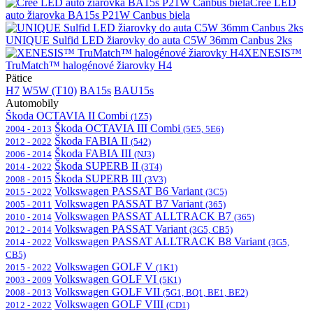
Cree LED
auto žiarovka BA15s P21W Canbus biela
UNIQUE Sulfid LED žiarovky do auta C5W 36mm Canbus 2ks
XENESIS™
TruMatch™ halogénové žiarovky H4
Pätice
H7
W5W (T10)
BA15s
BAU15s
Automobily
Škoda OCTAVIA II Combi
(1Z5)
Škoda OCTAVIA III Combi
2004 - 2013
(5E5, 5E6)
Škoda FABIA II
2012 - 2022
(542)
Škoda FABIA III
2006 - 2014
(NJ3)
Škoda SUPERB II
2014 - 2022
(3T4)
Škoda SUPERB III
2008 - 2015
(3V3)
Volkswagen PASSAT B6 Variant
2015 - 2022
(3C5)
Volkswagen PASSAT B7 Variant
2005 - 2011
(365)
Volkswagen PASSAT ALLTRACK B7
2010 - 2014
(365)
Volkswagen PASSAT Variant
2012 - 2014
(3G5, CB5)
Volkswagen PASSAT ALLTRACK B8 Variant
2014 - 2022
(3G5,
CB5)
Volkswagen GOLF V
2015 - 2022
(1K1)
Volkswagen GOLF VI
2003 - 2009
(5K1)
Volkswagen GOLF VII
2008 - 2013
(5G1, BQ1, BE1, BE2)
Volkswagen GOLF VIII
2012 - 2022
(CD1)