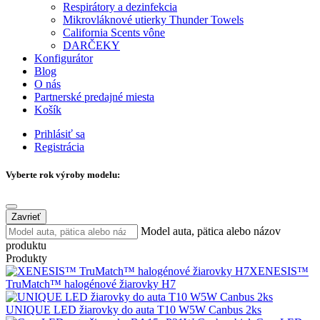
Respirátory a dezinfekcia
Mikrovláknové utierky Thunder Towels
California Scents vône
DARČEKY
Konfigurátor
Blog
O nás
Partnerské predajné miesta
Košík
Prihlásiť sa
Registrácia
Vyberte rok výroby modelu:
Zavrieť
Model auta, pätica alebo názov
produktu
Produkty
XENESIS™
TruMatch™ halogénové žiarovky H7
UNIQUE LED žiarovky do auta T10 W5W Canbus 2ks