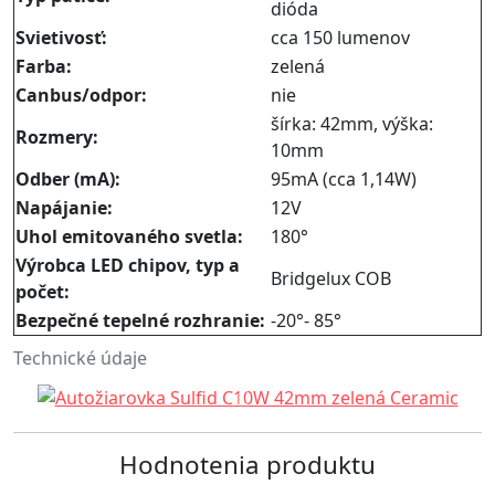
dióda
Svietivosť:
cca 150 lumenov
Farba:
zelená
Canbus/odpor:
nie
šírka: 42mm, výška:
Rozmery:
10mm
Odber (mA):
95mA (cca 1,14W)
Napájanie:
12V
Uhol emitovaného svetla:
180°
Výrobca LED chipov, typ a
Bridgelux COB
počet:
Bezpečné tepelné rozhranie:
-20°- 85°
Technické údaje
Hodnotenia produktu