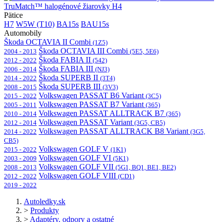
TruMatch™ halogénové žiarovky H4
Pätice
H7
W5W (T10)
BA15s
BAU15s
Automobily
Škoda OCTAVIA II Combi
(1Z5)
Škoda OCTAVIA III Combi
2004 - 2013
(5E5, 5E6)
Škoda FABIA II
2012 - 2022
(542)
Škoda FABIA III
2006 - 2014
(NJ3)
Škoda SUPERB II
2014 - 2022
(3T4)
Škoda SUPERB III
2008 - 2015
(3V3)
Volkswagen PASSAT B6 Variant
2015 - 2022
(3C5)
Volkswagen PASSAT B7 Variant
2005 - 2011
(365)
Volkswagen PASSAT ALLTRACK B7
2010 - 2014
(365)
Volkswagen PASSAT Variant
2012 - 2014
(3G5, CB5)
Volkswagen PASSAT ALLTRACK B8 Variant
2014 - 2022
(3G5,
CB5)
Volkswagen GOLF V
2015 - 2022
(1K1)
Volkswagen GOLF VI
2003 - 2009
(5K1)
Volkswagen GOLF VII
2008 - 2013
(5G1, BQ1, BE1, BE2)
Volkswagen GOLF VIII
2012 - 2022
(CD1)
2019 - 2022
Autoledky.sk
>
Produkty
>
Adaptéry, odpory a ostatné