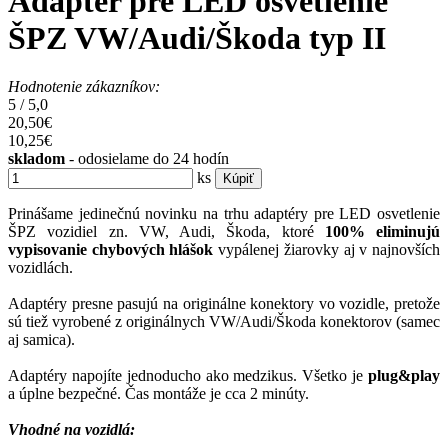
Adaptér pre LED osvetlenie
ŠPZ VW/Audi/Škoda typ II
Hodnotenie zákazníkov:
5
/
5,0
20,50€
10,25
€
skladom
- odosielame do 24 hodín
ks
Kúpiť
Prinášame jedinečnú novinku na trhu adaptéry pre LED osvetlenie
ŠPZ vozidiel zn. VW, Audi, Škoda, ktoré
100% eliminujú
vypisovanie chybových hlášok
vypálenej žiarovky aj v najnovších
vozidlách.
Adaptéry presne pasujú na originálne konektory vo vozidle, pretože
sú tiež vyrobené z originálnych VW/Audi/Škoda konektorov (samec
aj samica).
Adaptéry napojíte jednoducho ako medzikus. Všetko je
plug&play
a úplne bezpečné. Čas montáže je cca 2 minúty.
Vhodné na vozidlá: