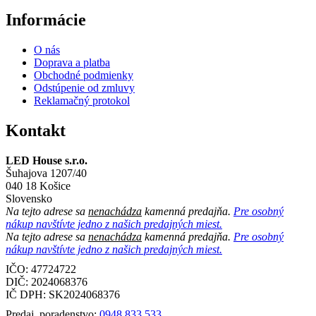
Informácie
O nás
Doprava a platba
Obchodné podmienky
Odstúpenie od zmluvy
Reklamačný protokol
Kontakt
LED House s.r.o.
Šuhajova 1207/40
040 18 Košice
Slovensko
Na tejto adrese sa
nenachádza
kamenná predajňa.
Pre osobný
nákup navštívte jedno z našich predajných miest.
Na tejto adrese sa
nenachádza
kamenná predajňa.
Pre osobný
nákup navštívte jedno z našich predajných miest.
IČO: 47724722
DIČ:
2024068376
IČ DPH:
SK2024068376
Predaj, poradenstvo:
0948 833 533