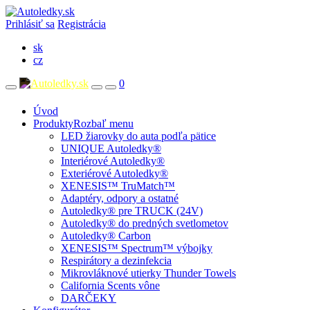
Prihlásiť sa
Registrácia
sk
cz
0
Úvod
Produkty
Rozbaľ menu
LED žiarovky do auta podľa pätice
UNIQUE Autoledky®
Interiérové Autoledky®
Exteriérové Autoledky®
XENESIS™ TruMatch™
Adaptéry, odpory a ostatné
Autoledky® pre TRUCK (24V)
Autoledky® do predných svetlometov
Autoledky® Carbon
XENESIS™ Spectrum™ výbojky
Respirátory a dezinfekcia
Mikrovláknové utierky Thunder Towels
California Scents vône
DARČEKY