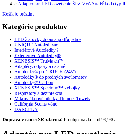
>
Adaptér pre LED osvetlenie ŠPZ VW/Audi/Škoda typ II
Košík je prázdny
Kategórie produktov
LED žiarovky do auta podľa pätice
UNIQUE Autoledky®
Interiérové Autoledky®
Exteriérové Autoledky®
XENESIS™ TruMatch™
Adaptéry, odpory a ostatné
Autoledky® pre TRUCK (24V)
Autoledky® do predných svetlometov
Autoledky® Carbon
XENESIS™ Spectrum™ výbojky
Respirátory a dezinfekcia
Mikrovláknové utierky Thunder Towels
California Scents vône
DARČEKY
Doprava v rámci SR zdarma!
Pri objednávke nad 99,99€