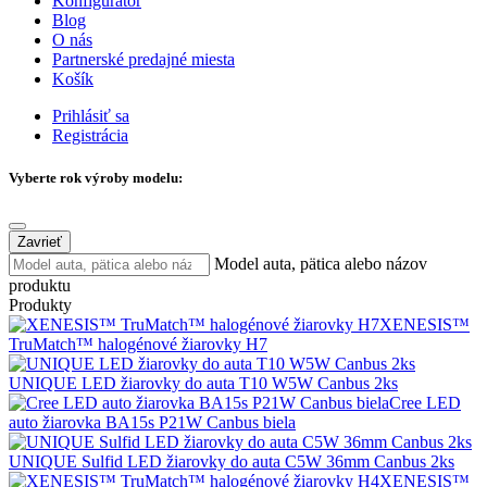
Konfigurátor
Blog
O nás
Partnerské predajné miesta
Košík
Prihlásiť sa
Registrácia
Vyberte rok výroby modelu:
Zavrieť
Model auta, pätica alebo názov
produktu
Produkty
XENESIS™
TruMatch™ halogénové žiarovky H7
UNIQUE LED žiarovky do auta T10 W5W Canbus 2ks
Cree LED
auto žiarovka BA15s P21W Canbus biela
UNIQUE Sulfid LED žiarovky do auta C5W 36mm Canbus 2ks
XENESIS™