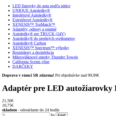
LED žiarovky do auta podľa pätice
UNIQUE Autoledky®
Interiérové Autoledky®
Exteriérové Autoledky®
XENESIS™ TruMatch™
Adaptéry, odpory a ostatné
Autoledky® pre TRUCK (24V)
Autoledky® do predných svetlometov
Autoledky® Carbon
XENESIS™ Spectrum™ výbojky
Respirátory a dezinfekcia
Mikrovláknové utierky Thunder Towels
California Scents vône
DARČEKY
Doprava v rámci SR zdarma!
Pri objednávke nad 99,99€
Adaptér pre LED autožiarovky
21,50€
10,75
€
skladom
- odosielame do 24 hodín
ks
Kúpiť