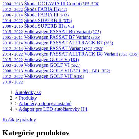
Škoda OCTAVIA III Combi
2004 - 2013
(5E5, 5E6)
Škoda FABIA II
2012 - 2022
(542)
Škoda FABIA III
2006 - 2014
(NJ3)
Škoda SUPERB II
2014 - 2022
(3T4)
Škoda SUPERB III
2008 - 2015
(3V3)
Volkswagen PASSAT B6 Variant
2015 - 2022
(3C5)
Volkswagen PASSAT B7 Variant
2005 - 2011
(365)
Volkswagen PASSAT ALLTRACK B7
2010 - 2014
(365)
Volkswagen PASSAT Variant
2012 - 2014
(3G5, CB5)
Volkswagen PASSAT ALLTRACK B8 Variant
2014 - 2022
(3G5, CB5)
Volkswagen GOLF V
2015 - 2022
(1K1)
Volkswagen GOLF VI
2003 - 2009
(5K1)
Volkswagen GOLF VII
2008 - 2013
(5G1, BQ1, BE1, BE2)
Volkswagen GOLF VIII
2012 - 2022
(CD1)
2019 - 2022
Autoledky.sk
>
Produkty
>
Adaptéry, odpory a ostatné
>
Adaptér pre LED autožiarovky H4
Košík je prázdny
Kategórie produktov