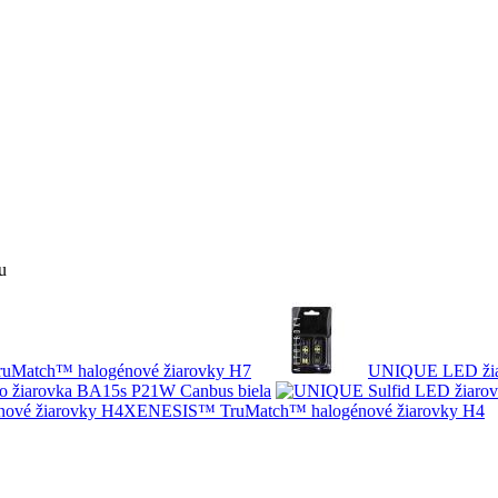
u
Match™ halogénové žiarovky H7
UNIQUE LED žiar
o žiarovka BA15s P21W Canbus biela
XENESIS™ TruMatch™ halogénové žiarovky H4