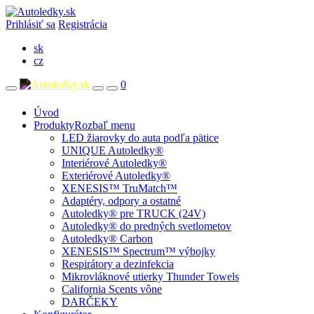
Prihlásiť sa
Registrácia
sk
cz
0
Úvod
Produkty
Rozbaľ menu
LED žiarovky do auta podľa pätice
UNIQUE Autoledky®
Interiérové Autoledky®
Exteriérové Autoledky®
XENESIS™ TruMatch™
Adaptéry, odpory a ostatné
Autoledky® pre TRUCK (24V)
Autoledky® do predných svetlometov
Autoledky® Carbon
XENESIS™ Spectrum™ výbojky
Respirátory a dezinfekcia
Mikrovláknové utierky Thunder Towels
California Scents vône
DARČEKY