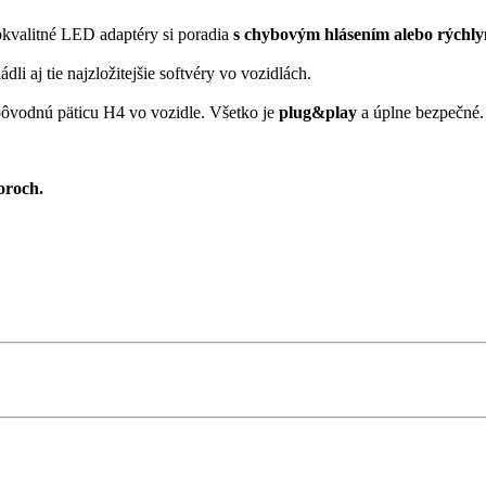
kvalitné LED adaptéry si poradia
s chybovým hlásením alebo rýchly
i aj tie najzložitejšie softvéry vo vozidlách.
ôvodnú päticu H4 vo vozidle. Všetko je
plug&play
a úplne bezpečné
oroch.