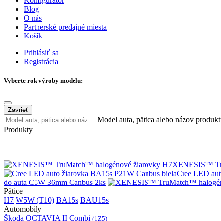
Konfigurátor
Blog
O nás
Partnerské predajné miesta
Košík
Prihlásiť sa
Registrácia
Vyberte rok výroby modelu:
Zavrieť
Model auta, pätica alebo názov produkt
Produkty
XENESIS™ Tru
Cree LED aut
do auta C5W 36mm Canbus 2ks
Pätice
H7
W5W (T10)
BA15s
BAU15s
Automobily
Škoda OCTAVIA II Combi
(1Z5)