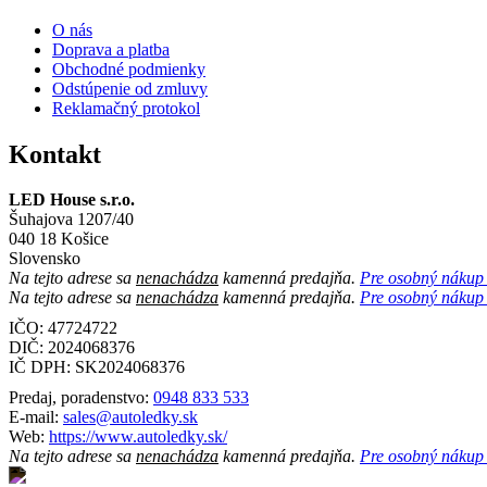
O nás
Doprava a platba
Obchodné podmienky
Odstúpenie od zmluvy
Reklamačný protokol
Kontakt
LED House s.r.o.
Šuhajova 1207/40
040 18 Košice
Slovensko
Na tejto adrese sa
nenachádza
kamenná predajňa.
Pre osobný nákup n
Na tejto adrese sa
nenachádza
kamenná predajňa.
Pre osobný nákup n
IČO: 47724722
DIČ:
2024068376
IČ DPH:
SK2024068376
Predaj, poradenstvo:
0948 833 533
E-mail:
sales@autoledky.sk
Web:
https://www.autoledky.sk/
Na tejto adrese sa
nenachádza
kamenná predajňa.
Pre osobný nákup n