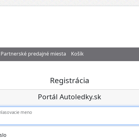
Partnerské predajné miesta
Košík
Registrácia
Portál Autoledky.sk
hlasovacie meno
slo