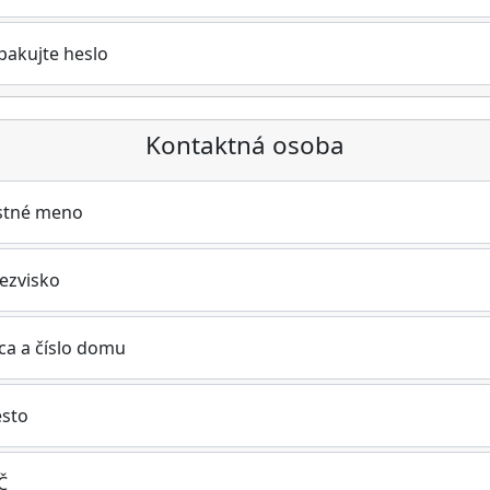
pakujte heslo
Kontaktná osoba
stné meno
iezvisko
ica a číslo domu
sto
Č