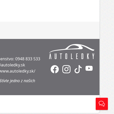
denstvo:
0948 833 533
@autoledky.sk
/www.autoledky.sk/
tívte jedno z našich