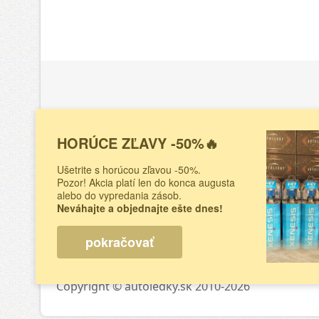
Informácie
Konta
HORÚCE ZĽAVY -50%🔥
O nás
LED Hous
Ušetrite s horúcou zľavou -50%.
Šuhajova
Doprava a platba
Pozor! Akcia platí len do konca augusta
040 18 K
alebo do vypredania zásob.
Obchodné podmienky
Slovens
Neváhajte a objednajte ešte dnes!
Odstúpenie od zmluvy
Na tejto 
Reklamačný protokol
pokračovať
predajnýc
Copyright © autoledky.sk 2010-2026