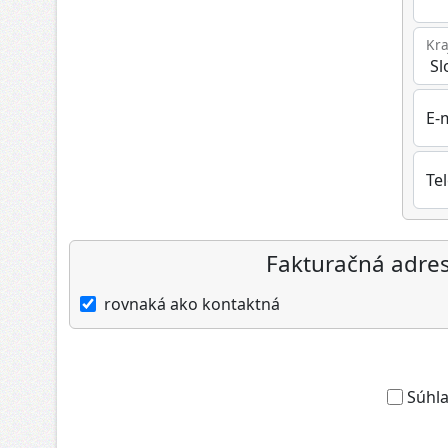
Kra
E-
Te
Fakturačná adre
rovnaká ako kontaktná
Súhla