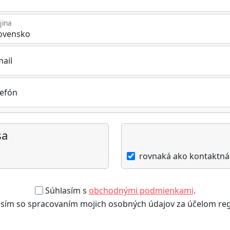
jina
mail
lefón
sa
rovnaká ako kontaktná
Súhlasím s
obchodnými podmienkami
.
sím so spracovaním mojich osobných údajov za účelom regi