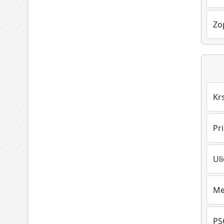
Zo
Kr
Pr
Ul
Me
PS