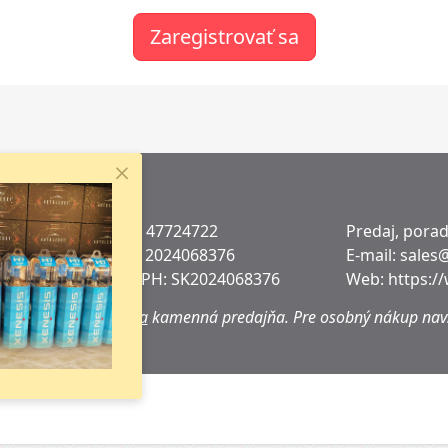
Zaregistrovať sa
kt
e s.r.o.
IČO: 47724722
Predaj, pora
 1207/40
DIČ:
2024068376
E-mail:
sales
ošice
IČ DPH:
SK2024068376
Web:
https:/
ko
adrese sa
nenachádza
kamenná predajňa.
Pre osobný nákup navš
h miest.