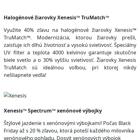
Halogénové žiarovky Xenesis™ TruMatch™
Využite 40% zľavu na halogénové žiarovky Xenesis™
TruMatch™. Modernizácia, ktorou žiarovky prešli,
zaisťuje ich dlhú životnosť a vysokú svietivosť. Špeciálny
UV filter a teplota 4000 kelvinov garantuje skutočne
biele svetlo a o 30% vyššiu svietivosť. Žiarovky Xenesis
TruMatch sú ideálnou voľbou, pri ktorej nikdy
nešliapnete vedľa!
Xenesis™ Spectrum™ xenónové výbojky
Štýlové jazdenie s xenónovými výbojkami! Počas Black
Friday až s 20 % zľavou, ktorá poteší každého milovníka
xenónového pohľadu. Dosvit xenónových výbojok