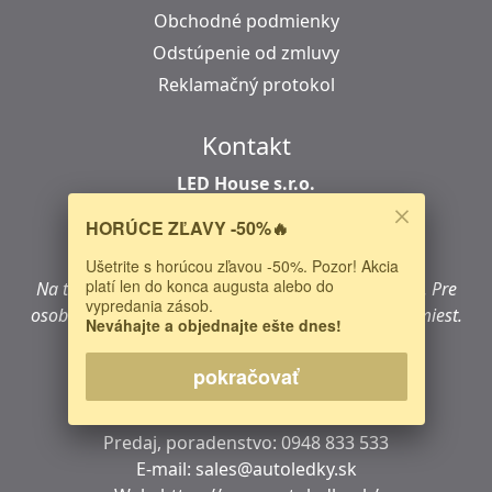
Obchodné podmienky
Odstúpenie od zmluvy
Reklamačný protokol
Kontakt
LED House s.r.o.
Šuhajova 1207/40
HORÚCE ZĽAVY -50%🔥
040 18 Košice
Slovensko
Ušetrite s horúcou zľavou -50%. Pozor! Akcia
platí len do konca augusta alebo do
Na tejto adrese sa
nenachádza
kamenná predajňa.
Pre
vypredania zásob.
osobný nákup navštívte jedno z našich predajných miest.
Neváhajte a objednajte ešte dnes!
IČO: 47724722
pokračovať
DIČ:
2024068376
IČ DPH:
SK2024068376
Predaj, poradenstvo:
0948 833 533
E-mail:
sales@autoledky.sk