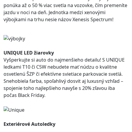
ponúka až o 50 % viac svetla na vozovke, čím premeníte
jazdu v noci na deň. Jednotka medzi xenovými
výbojkami na trhu nesie názov Xenesis Spectrum!
UNIQUE LED žiarovky
Vyšperkujte si auto do najmenšieho detailu! S UNIQUE
ledkami T10 či C5W nebudete mať núdzu o kvalitne
osvetlenú ŠZP či efektívne svietiace parkovacie svetlá.
Snehobiela farba, spoľahlivý dosvit aj luxusný vzhľad –
spojenie toho najlepšieho navyše s 20% zľavou iba
počas Black Friday.
Exteriérové Autoledky