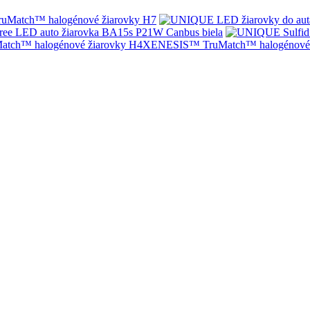
Match™ halogénové žiarovky H7
ree LED auto žiarovka BA15s P21W Canbus biela
XENESIS™ TruMatch™ halogénové 