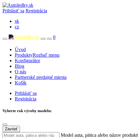
Prihlásiť sa
Registrácia
sk
cz
0
Úvod
Produkty
Rozbaľ menu
Konfigurátor
Blog
O nás
Partnerské predajné miesta
Košík
Prihlásiť sa
Registrácia
Vyberte rok výroby modelu:
Zavrieť
Model auta, pätica alebo názov produkt