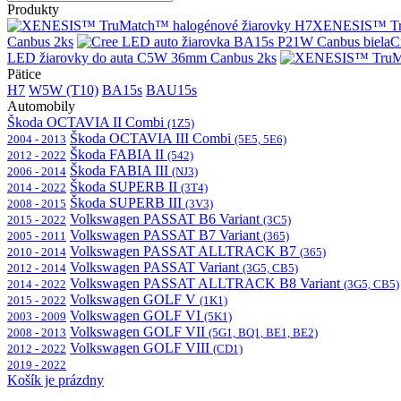
Produkty
XENESIS™ Tru
Canbus 2ks
C
LED žiarovky do auta C5W 36mm Canbus 2ks
Pätice
H7
W5W (T10)
BA15s
BAU15s
Automobily
Škoda OCTAVIA II Combi
(1Z5)
Škoda OCTAVIA III Combi
2004 - 2013
(5E5, 5E6)
Škoda FABIA II
2012 - 2022
(542)
Škoda FABIA III
2006 - 2014
(NJ3)
Škoda SUPERB II
2014 - 2022
(3T4)
Škoda SUPERB III
2008 - 2015
(3V3)
Volkswagen PASSAT B6 Variant
2015 - 2022
(3C5)
Volkswagen PASSAT B7 Variant
2005 - 2011
(365)
Volkswagen PASSAT ALLTRACK B7
2010 - 2014
(365)
Volkswagen PASSAT Variant
2012 - 2014
(3G5, CB5)
Volkswagen PASSAT ALLTRACK B8 Variant
2014 - 2022
(3G5, CB5)
Volkswagen GOLF V
2015 - 2022
(1K1)
Volkswagen GOLF VI
2003 - 2009
(5K1)
Volkswagen GOLF VII
2008 - 2013
(5G1, BQ1, BE1, BE2)
Volkswagen GOLF VIII
2012 - 2022
(CD1)
2019 - 2022
Košík je prázdny