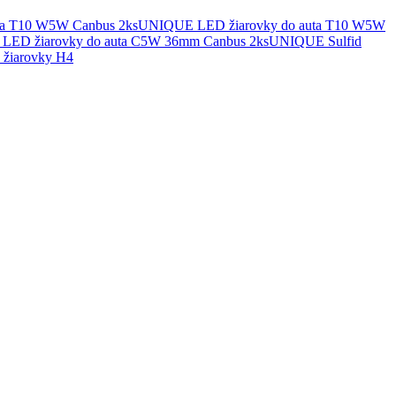
UNIQUE LED žiarovky do auta T10 W5W
UNIQUE Sulfid
žiarovky H4