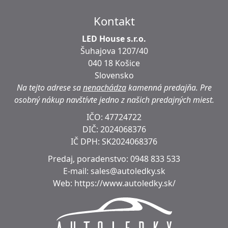
Kontakt
LED House s.r.o.
Šuhajova 1207/40
040 18 Košice
Slovensko
Na tejto adrese sa
nenachádza
kamenná predajňa.
Pre
osobný nákup navštívte jedno z našich predajných miest.
IČO: 47724722
DIČ:
2024068376
IČ DPH:
SK2024068376
Predaj, poradenstvo:
0948 833 533
E-mail:
sales@autoledky.sk
Web:
https://www.autoledky.sk/