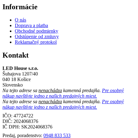
Informácie
O nás
Doprava a platba
Obchodné podmienky
Odstúpenie od zmluvy
Reklamačný protokol
Kontakt
LED House s.r.o.
Šuhajova 1207/40
040 18 Košice
Slovensko
Na tejto adrese sa
nenachádza
kamenná predajňa.
Pre osobný
nákup navštívte jedno z našich predajných miest.
Na tejto adrese sa
nenachádza
kamenná predajňa.
Pre osobný
nákup navštívte jedno z našich predajných miest.
IČO: 47724722
DIČ:
2024068376
IČ DPH:
SK2024068376
Predaj, poradenstvo:
0948 833 533