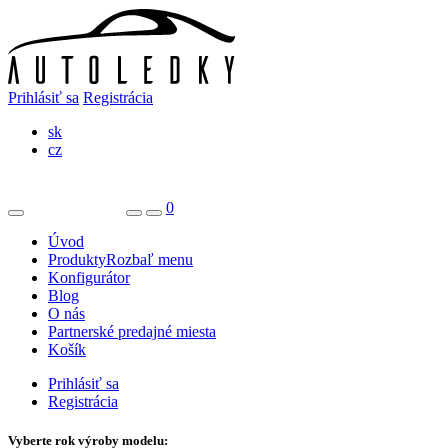
Prihlásiť sa
Registrácia
sk
cz
0
Úvod
Produkty
Rozbaľ menu
Konfigurátor
Blog
O nás
Partnerské predajné miesta
Košík
Prihlásiť sa
Registrácia
Vyberte rok výroby modelu: