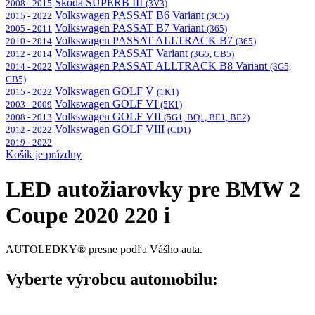
Škoda SUPERB III
2008 - 2015
(3V3)
Volkswagen PASSAT B6 Variant
2015 - 2022
(3C5)
Volkswagen PASSAT B7 Variant
2005 - 2011
(365)
Volkswagen PASSAT ALLTRACK B7
2010 - 2014
(365)
Volkswagen PASSAT Variant
2012 - 2014
(3G5, CB5)
Volkswagen PASSAT ALLTRACK B8 Variant
2014 - 2022
(3G5,
CB5)
Volkswagen GOLF V
2015 - 2022
(1K1)
Volkswagen GOLF VI
2003 - 2009
(5K1)
Volkswagen GOLF VII
2008 - 2013
(5G1, BQ1, BE1, BE2)
Volkswagen GOLF VIII
2012 - 2022
(CD1)
2019 - 2022
Košík je prázdny
LED autožiarovky pre BMW 2
Coupe 2020 220 i
AUTOLEDKY® presne podľa Vášho auta.
Vyberte výrobcu automobilu: