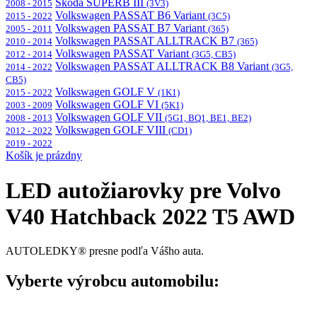
Škoda SUPERB III
2008 - 2015
(3V3)
Volkswagen PASSAT B6 Variant
2015 - 2022
(3C5)
Volkswagen PASSAT B7 Variant
2005 - 2011
(365)
Volkswagen PASSAT ALLTRACK B7
2010 - 2014
(365)
Volkswagen PASSAT Variant
2012 - 2014
(3G5, CB5)
Volkswagen PASSAT ALLTRACK B8 Variant
2014 - 2022
(3G5,
CB5)
Volkswagen GOLF V
2015 - 2022
(1K1)
Volkswagen GOLF VI
2003 - 2009
(5K1)
Volkswagen GOLF VII
2008 - 2013
(5G1, BQ1, BE1, BE2)
Volkswagen GOLF VIII
2012 - 2022
(CD1)
2019 - 2022
Košík je prázdny
LED autožiarovky pre Volvo
V40 Hatchback 2022 T5 AWD
AUTOLEDKY® presne podľa Vášho auta.
Vyberte výrobcu automobilu: