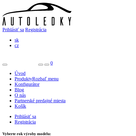
Prihlásiť sa
Registrácia
sk
cz
0
Úvod
Produkty
Rozbaľ menu
Konfigurátor
Blog
O nás
Partnerské predajné miesta
Košík
Prihlásiť sa
Registrácia
Vyberte rok výroby modelu: