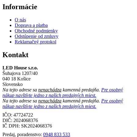
Informácie
O nás
Doprava a platba
Obchodné podmienky
Odstúpenie od zmluvy
Reklamačný protokol
Kontakt
LED House s.r.o.
Šuhajova 1207/40
040 18 Košice
Slovensko
Na tejto adrese sa
nenachádza
kamenná predajňa.
Pre osobný
nákup navštívte jedno z našich predajných miest.
Na tejto adrese sa
nenachádza
kamenná predajňa.
Pre osobný
nákup navštívte jedno z našich predajných miest.
IČO: 47724722
DIČ:
2024068376
IČ DPH:
SK2024068376
Predaj, poradenstvo:
0948 833 533