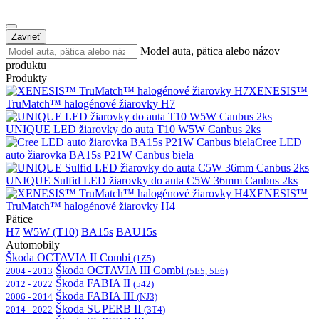
Zavrieť
Model auta, pätica alebo názov
produktu
Produkty
XENESIS™
TruMatch™ halogénové žiarovky H7
UNIQUE LED žiarovky do auta T10 W5W Canbus 2ks
Cree LED
auto žiarovka BA15s P21W Canbus biela
UNIQUE Sulfid LED žiarovky do auta C5W 36mm Canbus 2ks
XENESIS™
TruMatch™ halogénové žiarovky H4
Pätice
H7
W5W (T10)
BA15s
BAU15s
Automobily
Škoda OCTAVIA II Combi
(1Z5)
Škoda OCTAVIA III Combi
2004 - 2013
(5E5, 5E6)
Škoda FABIA II
2012 - 2022
(542)
Škoda FABIA III
2006 - 2014
(NJ3)
Škoda SUPERB II
2014 - 2022
(3T4)