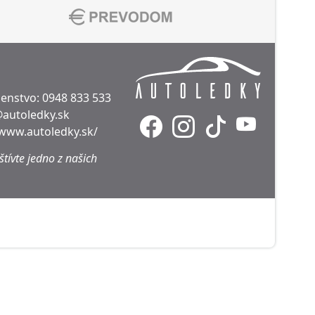
denstvo:
0948 833 533
@autoledky.sk
/www.autoledky.sk/
tívte jedno z našich