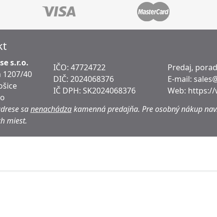
kt
e s.r.o.
IČO: 47724722
Predaj, pora
 1207/40
DIČ:
2024068376
E-mail:
sales
ošice
IČ DPH:
SK2024068376
Web:
https:/
ko
adrese sa
nenachádza
kamenná predajňa.
Pre osobný nákup navš
h miest.