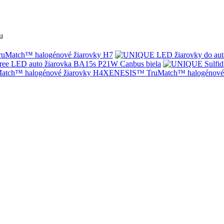
u
Match™ halogénové žiarovky H7
ree LED auto žiarovka BA15s P21W Canbus biela
XENESIS™ TruMatch™ halogénové 