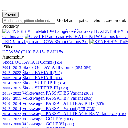
Zavrieť
Model auta, pätica alebo názov produkt
Produkty
XENESIS™ Tru
Canbus 2ks
C
LED žiarovky do auta C5W 36mm Canbus 2ks
Pätice
H7
W5W (T10)
BA15s
BAU15s
Automobily
Škoda OCTAVIA II Combi
(1Z5)
Škoda OCTAVIA III Combi
2004 - 2013
(5E5, 5E6)
Škoda FABIA II
2012 - 2022
(542)
Škoda FABIA III
2006 - 2014
(NJ3)
Škoda SUPERB II
2014 - 2022
(3T4)
Škoda SUPERB III
2008 - 2015
(3V3)
Volkswagen PASSAT B6 Variant
2015 - 2022
(3C5)
Volkswagen PASSAT B7 Variant
2005 - 2011
(365)
Volkswagen PASSAT ALLTRACK B7
2010 - 2014
(365)
Volkswagen PASSAT Variant
2012 - 2014
(3G5, CB5)
Volkswagen PASSAT ALLTRACK B8 Variant
2014 - 2022
(3G5, CB5)
Volkswagen GOLF V
2015 - 2022
(1K1)
Volkswagen GOLF VI
2003 - 2009
(5K1)