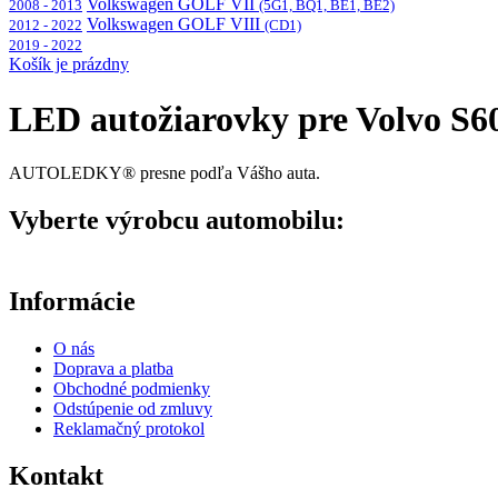
Volkswagen GOLF VII
2008 - 2013
(5G1, BQ1, BE1, BE2)
Volkswagen GOLF VIII
2012 - 2022
(CD1)
2019 - 2022
Košík je prázdny
LED autožiarovky pre Volvo S60
AUTOLEDKY® presne podľa Vášho auta.
Vyberte výrobcu automobilu:
Informácie
O nás
Doprava a platba
Obchodné podmienky
Odstúpenie od zmluvy
Reklamačný protokol
Kontakt