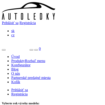
Prihlásiť sa
Registrácia
sk
cz
0
Úvod
Produkty
Rozbaľ menu
Konfigurátor
Blog
O nás
Partnerské predajné miesta
Košík
Prihlásiť sa
Registrácia
Vyberte rok výroby modelu: