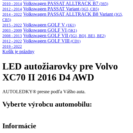
Volkswagen PASSAT ALLTRACK B7
2010 - 2014
(365)
Volkswagen PASSAT Variant
2012 - 2014
(3G5, CB5)
Volkswagen PASSAT ALLTRACK B8 Variant
2014 - 2022
(3G5,
CB5)
Volkswagen GOLF V
2015 - 2022
(1K1)
Volkswagen GOLF VI
2003 - 2009
(5K1)
Volkswagen GOLF VII
2008 - 2013
(5G1, BQ1, BE1, BE2)
Volkswagen GOLF VIII
2012 - 2022
(CD1)
2019 - 2022
Košík je prázdny
LED autožiarovky pre Volvo
XC70 II 2016 D4 AWD
AUTOLEDKY® presne podľa Vášho auta.
Vyberte výrobcu automobilu:
Informácie