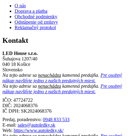
O nás
Doprava a platba
Obchodné podmienky
Odstúpenie od zmluvy
Reklamačný protokol
Kontakt
LED House s.r.o.
Šuhajova 1207/40
040 18 Košice
Slovensko
Na tejto adrese sa
nenachádza
kamenná predajňa.
Pre osobný
nákup navštívte jedno z našich predajných miest.
Na tejto adrese sa
nenachádza
kamenná predajňa.
Pre osobný
nákup navštívte jedno z našich predajných miest.
IČO: 47724722
DIČ:
2024068376
IČ DPH:
SK2024068376
Predaj, poradenstvo:
0948 833 533
E-mail:
sales@autoledky.sk
Web:
https://www.autoledky.sk/
Na tejto adrese sa
nenachádza
kamenná predajňa.
Pre osobný