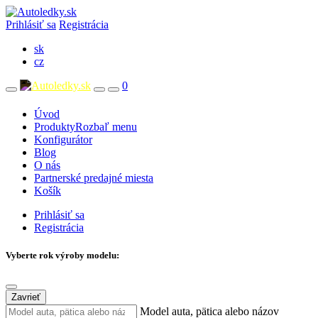
Prihlásiť sa
Registrácia
sk
cz
0
Úvod
Produkty
Rozbaľ menu
Konfigurátor
Blog
O nás
Partnerské predajné miesta
Košík
Prihlásiť sa
Registrácia
Vyberte rok výroby modelu:
Zavrieť
Model auta, pätica alebo názov