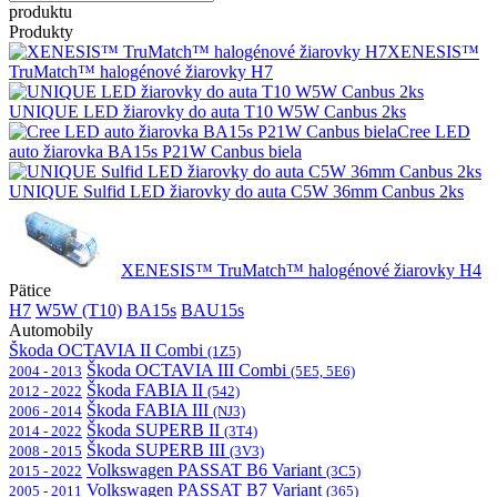
produktu
Produkty
XENESIS™
TruMatch™ halogénové žiarovky H7
UNIQUE LED žiarovky do auta T10 W5W Canbus 2ks
Cree LED
auto žiarovka BA15s P21W Canbus biela
UNIQUE Sulfid LED žiarovky do auta C5W 36mm Canbus 2ks
XENESIS™ TruMatch™ halogénové žiarovky H4
Pätice
H7
W5W (T10)
BA15s
BAU15s
Automobily
Škoda OCTAVIA II Combi
(1Z5)
Škoda OCTAVIA III Combi
2004 - 2013
(5E5, 5E6)
Škoda FABIA II
2012 - 2022
(542)
Škoda FABIA III
2006 - 2014
(NJ3)
Škoda SUPERB II
2014 - 2022
(3T4)
Škoda SUPERB III
2008 - 2015
(3V3)
Volkswagen PASSAT B6 Variant
2015 - 2022
(3C5)
Volkswagen PASSAT B7 Variant
2005 - 2011
(365)