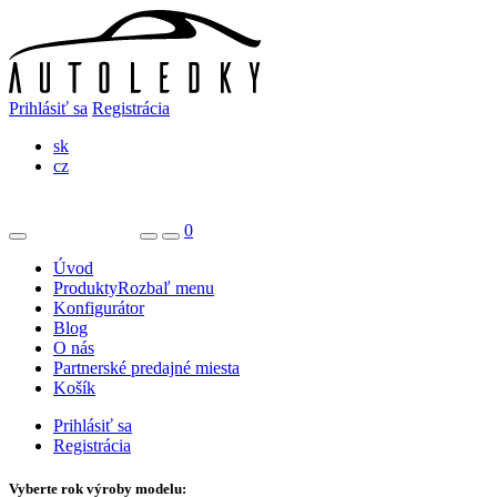
Prihlásiť sa
Registrácia
sk
cz
0
Úvod
Produkty
Rozbaľ menu
Konfigurátor
Blog
O nás
Partnerské predajné miesta
Košík
Prihlásiť sa
Registrácia
Vyberte rok výroby modelu: