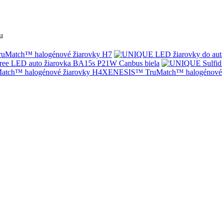
u
Match™ halogénové žiarovky H7
ree LED auto žiarovka BA15s P21W Canbus biela
XENESIS™ TruMatch™ halogénové 