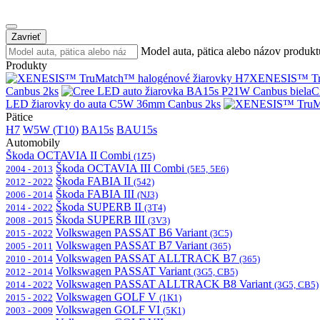
Zavrieť
Model auta, pätica alebo názov produkt
Produkty
XENESIS™ Tru
Canbus 2ks
C
LED žiarovky do auta C5W 36mm Canbus 2ks
Pätice
H7
W5W (T10)
BA15s
BAU15s
Automobily
Škoda OCTAVIA II Combi
(1Z5)
Škoda OCTAVIA III Combi
2004 - 2013
(5E5, 5E6)
Škoda FABIA II
2012 - 2022
(542)
Škoda FABIA III
2006 - 2014
(NJ3)
Škoda SUPERB II
2014 - 2022
(3T4)
Škoda SUPERB III
2008 - 2015
(3V3)
Volkswagen PASSAT B6 Variant
2015 - 2022
(3C5)
Volkswagen PASSAT B7 Variant
2005 - 2011
(365)
Volkswagen PASSAT ALLTRACK B7
2010 - 2014
(365)
Volkswagen PASSAT Variant
2012 - 2014
(3G5, CB5)
Volkswagen PASSAT ALLTRACK B8 Variant
2014 - 2022
(3G5, CB5)
Volkswagen GOLF V
2015 - 2022
(1K1)
Volkswagen GOLF VI
2003 - 2009
(5K1)