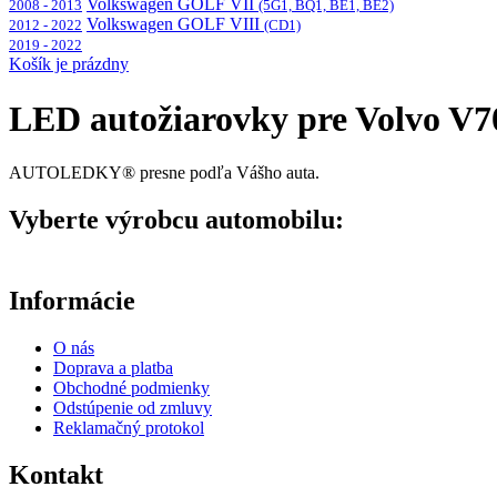
Volkswagen GOLF VII
2008 - 2013
(5G1, BQ1, BE1, BE2)
Volkswagen GOLF VIII
2012 - 2022
(CD1)
2019 - 2022
Košík je prázdny
LED autožiarovky pre Volvo V7
AUTOLEDKY® presne podľa Vášho auta.
Vyberte výrobcu automobilu:
Informácie
O nás
Doprava a platba
Obchodné podmienky
Odstúpenie od zmluvy
Reklamačný protokol
Kontakt