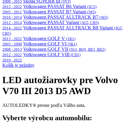
Škoda SUPERB III
2008 - 2015
(3V3)
Volkswagen PASSAT B6 Variant
2015 - 2022
(3C5)
Volkswagen PASSAT B7 Variant
2005 - 2011
(365)
Volkswagen PASSAT ALLTRACK B7
2010 - 2014
(365)
Volkswagen PASSAT Variant
2012 - 2014
(3G5, CB5)
Volkswagen PASSAT ALLTRACK B8 Variant
2014 - 2022
(3G5,
CB5)
Volkswagen GOLF V
2015 - 2022
(1K1)
Volkswagen GOLF VI
2003 - 2009
(5K1)
Volkswagen GOLF VII
2008 - 2013
(5G1, BQ1, BE1, BE2)
Volkswagen GOLF VIII
2012 - 2022
(CD1)
2019 - 2022
Košík je prázdny
LED autožiarovky pre Volvo
V70 III 2013 D5 AWD
AUTOLEDKY® presne podľa Vášho auta.
Vyberte výrobcu automobilu: