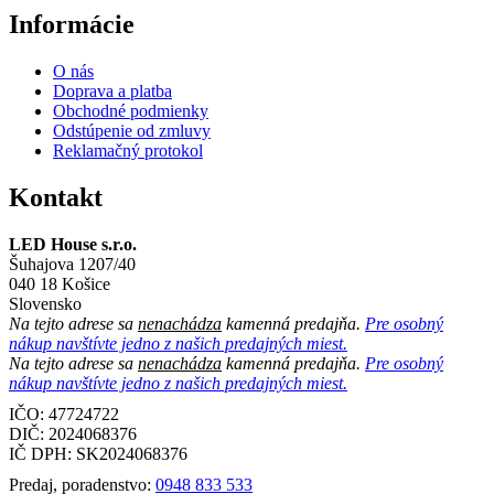
Informácie
O nás
Doprava a platba
Obchodné podmienky
Odstúpenie od zmluvy
Reklamačný protokol
Kontakt
LED House s.r.o.
Šuhajova 1207/40
040 18 Košice
Slovensko
Na tejto adrese sa
nenachádza
kamenná predajňa.
Pre osobný
nákup navštívte jedno z našich predajných miest.
Na tejto adrese sa
nenachádza
kamenná predajňa.
Pre osobný
nákup navštívte jedno z našich predajných miest.
IČO: 47724722
DIČ:
2024068376
IČ DPH:
SK2024068376
Predaj, poradenstvo:
0948 833 533