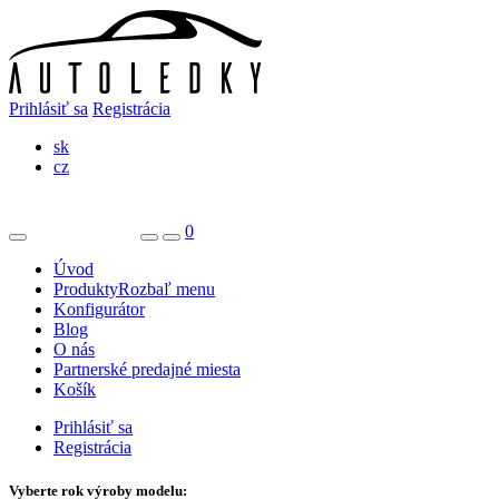
Prihlásiť sa
Registrácia
sk
cz
0
Úvod
Produkty
Rozbaľ menu
Konfigurátor
Blog
O nás
Partnerské predajné miesta
Košík
Prihlásiť sa
Registrácia
Vyberte rok výroby modelu: