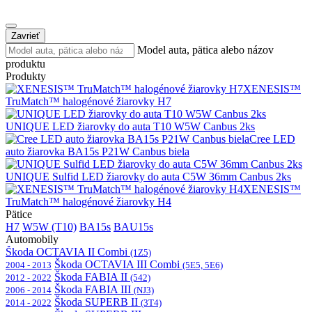
Zavrieť
Model auta, pätica alebo názov
produktu
Produkty
XENESIS™
TruMatch™ halogénové žiarovky H7
UNIQUE LED žiarovky do auta T10 W5W Canbus 2ks
Cree LED
auto žiarovka BA15s P21W Canbus biela
UNIQUE Sulfid LED žiarovky do auta C5W 36mm Canbus 2ks
XENESIS™
TruMatch™ halogénové žiarovky H4
Pätice
H7
W5W (T10)
BA15s
BAU15s
Automobily
Škoda OCTAVIA II Combi
(1Z5)
Škoda OCTAVIA III Combi
2004 - 2013
(5E5, 5E6)
Škoda FABIA II
2012 - 2022
(542)
Škoda FABIA III
2006 - 2014
(NJ3)
Škoda SUPERB II
2014 - 2022
(3T4)