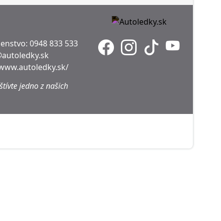
denstvo:
0948 833 533
@autoledky.sk
/www.autoledky.sk/
tívte jedno z našich