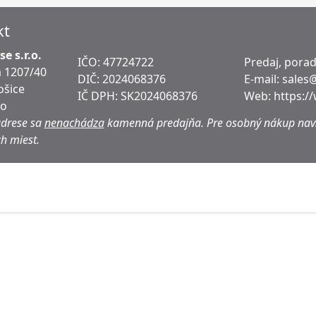
kt
e s.r.o.
IČO: 47724722
Predaj, pora
 1207/40
DIČ:
2024068376
E-mail:
sales
ošice
IČ DPH:
SK2024068376
Web:
https:/
ko
adrese sa
nenachádza
kamenná predajňa.
Pre osobný nákup navš
h miest.