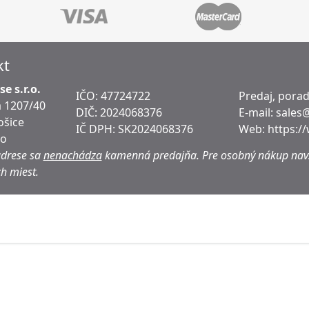
kt
e s.r.o.
IČO: 47724722
Predaj, pora
 1207/40
DIČ:
2024068376
E-mail:
sales
ošice
IČ DPH:
SK2024068376
Web:
https:/
ko
adrese sa
nenachádza
kamenná predajňa.
Pre osobný nákup navš
h miest.