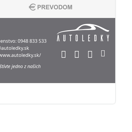
denstvo:
0948 833 533
@autoledky.sk
/www.autoledky.sk/
tívte jedno z našich