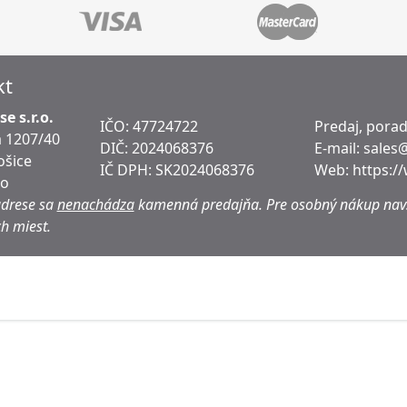
kt
e s.r.o.
IČO: 47724722
Predaj, pora
 1207/40
DIČ:
2024068376
E-mail:
sales
ošice
IČ DPH:
SK2024068376
Web:
https:/
ko
adrese sa
nenachádza
kamenná predajňa.
Pre osobný nákup navš
h miest.