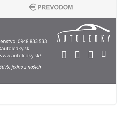
denstvo:
0948 833 533
@autoledky.sk
/www.autoledky.sk/
tívte jedno z našich