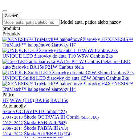
Zavrieť
Model auta, pätica alebo názov
produktu
Produkty
XENESIS™
TruMatch™ halogénové žiarovky H7
UNIQUE LED žiarovky do auta T10 W5W Canbus 2ks
Cree LED
auto žiarovka BA15s P21W Canbus biela
UNIQUE Sulfid LED žiarovky do auta C5W 36mm Canbus 2ks
XENESIS™
TruMatch™ halogénové žiarovky H4
Pätice
H7
W5W (T10)
BA15s
BAU15s
Automobily
Škoda OCTAVIA II Combi
(1Z5)
Škoda OCTAVIA III Combi
2004 - 2013
(5E5, 5E6)
Škoda FABIA II
2012 - 2022
(542)
Škoda FABIA III
2006 - 2014
(NJ3)
Škoda SUPERB II
2014 - 2022
(3T4)