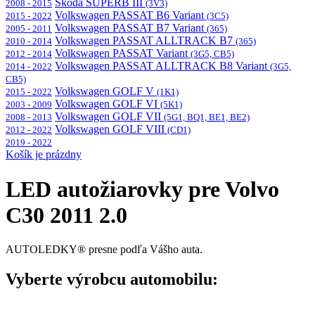
Škoda SUPERB III
2008 - 2015
(3V3)
Volkswagen PASSAT B6 Variant
2015 - 2022
(3C5)
Volkswagen PASSAT B7 Variant
2005 - 2011
(365)
Volkswagen PASSAT ALLTRACK B7
2010 - 2014
(365)
Volkswagen PASSAT Variant
2012 - 2014
(3G5, CB5)
Volkswagen PASSAT ALLTRACK B8 Variant
2014 - 2022
(3G5,
CB5)
Volkswagen GOLF V
2015 - 2022
(1K1)
Volkswagen GOLF VI
2003 - 2009
(5K1)
Volkswagen GOLF VII
2008 - 2013
(5G1, BQ1, BE1, BE2)
Volkswagen GOLF VIII
2012 - 2022
(CD1)
2019 - 2022
Košík je prázdny
LED autožiarovky pre Volvo
C30 2011 2.0
AUTOLEDKY® presne podľa Vášho auta.
Vyberte výrobcu automobilu: