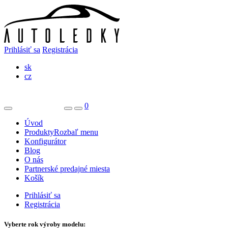
Prihlásiť sa
Registrácia
sk
cz
0
Úvod
Produkty
Rozbaľ menu
Konfigurátor
Blog
O nás
Partnerské predajné miesta
Košík
Prihlásiť sa
Registrácia
Vyberte rok výroby modelu: