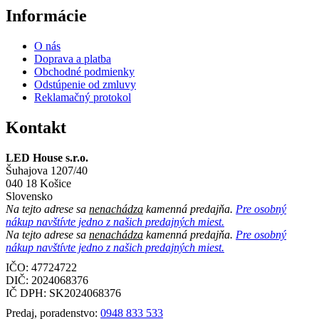
Informácie
O nás
Doprava a platba
Obchodné podmienky
Odstúpenie od zmluvy
Reklamačný protokol
Kontakt
LED House s.r.o.
Šuhajova 1207/40
040 18 Košice
Slovensko
Na tejto adrese sa
nenachádza
kamenná predajňa.
Pre osobný
nákup navštívte jedno z našich predajných miest.
Na tejto adrese sa
nenachádza
kamenná predajňa.
Pre osobný
nákup navštívte jedno z našich predajných miest.
IČO: 47724722
DIČ:
2024068376
IČ DPH:
SK2024068376
Predaj, poradenstvo:
0948 833 533