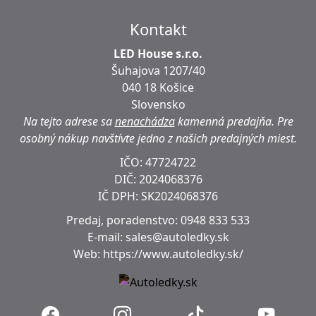
Kontakt
LED House s.r.o.
Šuhajova 1207/40
040 18 Košice
Slovensko
Na tejto adrese sa
nenachádza
kamenná predajňa.
Pre
osobný nákup navštívte jedno z našich predajných miest.
IČO: 47724722
DIČ:
2024068376
IČ DPH:
SK2024068376
Predaj, poradenstvo:
0948 833 533
E-mail:
sales@autoledky.sk
Web:
https://www.autoledky.sk/