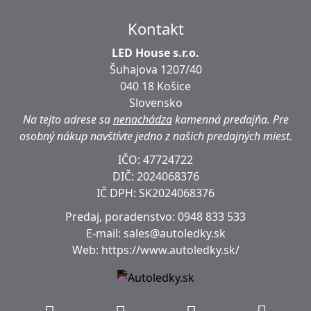
Kontakt
LED House s.r.o.
Šuhajova 1207/40
040 18 Košice
Slovensko
Na tejto adrese sa
nenachádza
kamenná predajňa.
Pre
osobný nákup navštívte jedno z našich predajných miest.
IČO: 47724722
DIČ:
2024068376
IČ DPH:
SK2024068376
Predaj, poradenstvo:
0948 833 533
E-mail:
sales@autoledky.sk
Web:
https://www.autoledky.sk/